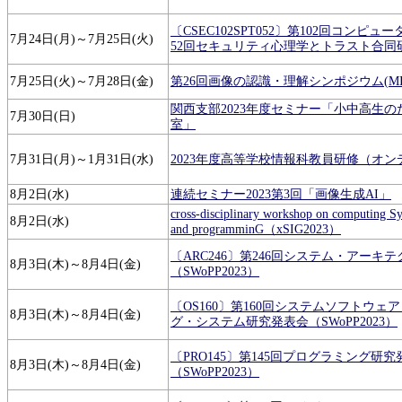
〔CSEC102SPT052〕第102回コンピ
7月24日(月)～7月25日(火)
52回セキュリティ心理学とトラスト合同
7月25日(火)～7月28日(金)
第26回画像の認識・理解シンポジウム(MIRU
関西支部2023年度セミナー「小中高生
7月30日(日)
室」
7月31日(月)～1月31日(水)
2023年度高等学校情報科教員研修（オン
8月2日(水)
連続セミナー2023第3回「画像生成AI」
cross-disciplinary workshop on computing Sys
8月2日(水)
and programminG（xSIG2023）
〔ARC246〕第246回システム・アーキ
8月3日(木)～8月4日(金)
（SWoPP2023）
〔OS160〕第160回システムソフトウェ
8月3日(木)～8月4日(金)
グ・システム研究発表会（SWoPP2023）
〔PRO145〕第145回プログラミング研究
8月3日(木)～8月4日(金)
（SWoPP2023）