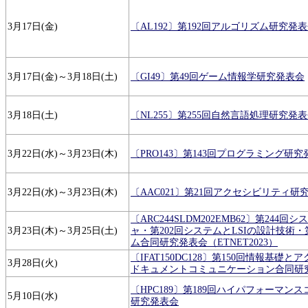
3月17日(金)
〔AL192〕第192回アルゴリズム研究発
3月17日(金)～3月18日(土)
〔GI49〕第49回ゲーム情報学研究発表会
3月18日(土)
〔NL255〕第255回自然言語処理研究発
3月22日(水)～3月23日(木)
〔PRO143〕第143回プログラミング研究
3月22日(水)～3月23日(木)
〔AAC021〕第21回アクセシビリティ研
〔ARC244SLDM202EMB62〕第244
3月23日(木)～3月25日(土)
ャ・第202回システムとLSIの設計技術・
ム合同研究発表会（ETNET2023）
〔IFAT150DC128〕第150回情報基礎と
3月28日(火)
ドキュメントコミュニケーション合同研
〔HPC189〕第189回ハイパフォーマン
5月10日(水)
研究発表会