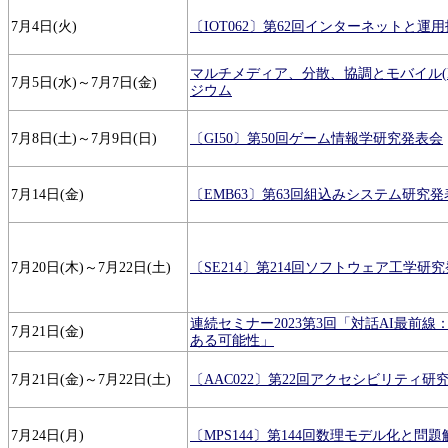
7月4日(火)
〔IOT062〕第62回インターネットと運
マルチメディア、分散、協調とモバイル(DI
7月5日(水)～7月7日(金)
ジウム
7月8日(土)～7月9日(日)
〔GI50〕第50回ゲーム情報学研究発表会
7月14日(金)
〔EMB63〕第63回組込みシステム研究発
7月20日(木)～7月22日(土)
〔SE214〕第214回ソフトウェア工学研
連続セミナー2023第3回「対話AI最前線：
7月21日(金)
ある可能性」
7月21日(金)～7月22日(土)
〔AAC022〕第22回アクセシビリティ研
7月24日(月)
〔MPS144〕第144回数理モデル化と問