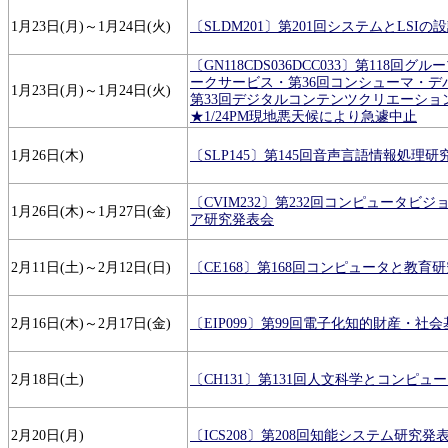
1月23日(月)～1月24日(火)
〔SLDM201〕第201回システムとLSI
〔GN118CDS036DCC033〕第118回
ークサービス・第36回コンシューマ・デ
1月23日(月)～1月24日(火)
第33回デジタルコンテンツクリエーショ
★1/24PM現地悪天候により急遽中止
1月26日(木)
〔SLP145〕第145回音声言語情報処理
〔CVIM232〕第232回コンピュータビ
1月26日(木)～1月27日(金)
ア研究発表会
2月11日(土)～2月12日(日)
〔CE168〕第168回コンピュータと教育
2月16日(木)～2月17日(金)
〔EIP099〕第99回電子化知的財産・社
2月18日(土)
〔CH131〕第131回人文科学とコンピュ
2月20日(月)
〔ICS208〕第208回知能システム研究発