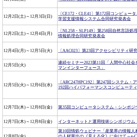
〔CE172・CLE41〕第172回コンピュー
12月2日(土)～12月3日(日)
学習支援情報システム合同研究発表会
〔NL258・SLP149〕第258回自然言語
12月2日(土)～12月4日(月)
情報処理合同研究発表会
12月4日(月)～12月5日(火)
〔AAC023〕第23回アクセシビリティ研
連続セミナー2023第11回「人間中心社
12月5日(火)
マンインターフェース」
〔ARC247HPC192〕第247回システム
12月5日(火)～12月6日(水)
192回ハイパフォーマンスコンピューテ
12月7日(木)～12月8日(金)
第35回コンピュータシステム・シンポジウム（
12月7日(木)～12月8日(金)
インターネットと運用技術シンポジウム（IO
第10回情処ウェビナー「産業界の情報人
12月8日(金)
の人材輩出の《見える化》に向けて～e-C