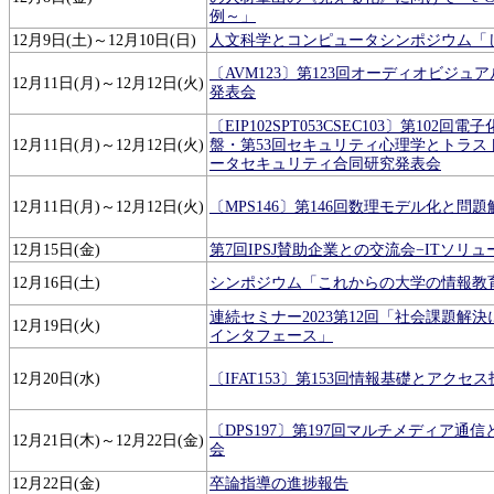
例～」
12月9日(土)～12月10日(日)
人文科学とコンピュータシンポジウム「じ
〔AVM123〕第123回オーディオビジュ
12月11日(月)～12月12日(火)
発表会
〔EIP102SPT053CSEC103〕第102
12月11日(月)～12月12日(火)
盤・第53回セキュリティ心理学とトラスト
ータセキュリティ合同研究発表会
12月11日(月)～12月12日(火)
〔MPS146〕第146回数理モデル化と問
12月15日(金)
第7回IPSJ賛助企業との交流会−ITソリュ
12月16日(土)
シンポジウム「これからの大学の情報教育」
連続セミナー2023第12回「社会課題解
12月19日(火)
インタフェース」
12月20日(水)
〔IFAT153〕第153回情報基礎とアクセ
〔DPS197〕第197回マルチメディア通
12月21日(木)～12月22日(金)
会
12月22日(金)
卒論指導の進捗報告