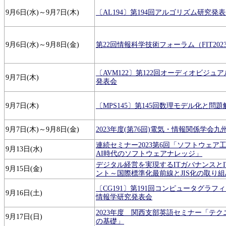
9月6日(水)～9月7日(木)
〔AL194〕第194回アルゴリズム研究発
9月6日(水)～9月8日(金)
第22回情報科学技術フォーラム（FIT2023）
〔AVM122〕第122回オーディオビジュ
9月7日(木)
発表会
9月7日(木)
〔MPS145〕第145回数理モデル化と問
9月7日(木)～9月8日(金)
2023年度(第76回)電気・情報関係学会
連続セミナー2023第6回「ソフトウェア
9月13日(水)
AI時代のソフトウェアナレッジ」
デジタル経営を実現するITガバナンスと
9月15日(金)
ント～国際標準化最前線とJIS化の取り
〔CG191〕第191回コンピュータグラ
9月16日(土)
情報学研究発表会
2023年度 関西支部英語セミナー「テ
9月17日(日)
の基礎」