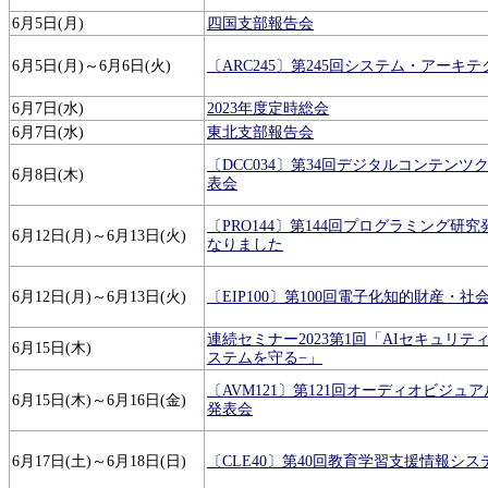
6月5日(月)
四国支部報告会
6月5日(月)～6月6日(火)
〔ARC245〕第245回システム・アーキ
6月7日(水)
2023年度定時総会
6月7日(水)
東北支部報告会
〔DCC034〕第34回デジタルコンテン
6月8日(木)
表会
〔PRO144〕第144回プログラミング研
6月12日(月)～6月13日(火)
なりました
6月12日(月)～6月13日(火)
〔EIP100〕第100回電子化知的財産・
連続セミナー2023第1回「AIセキュリティ
6月15日(木)
ステムを守る−」
〔AVM121〕第121回オーディオビジュ
6月15日(木)～6月16日(金)
発表会
6月17日(土)～6月18日(日)
〔CLE40〕第40回教育学習支援情報シ