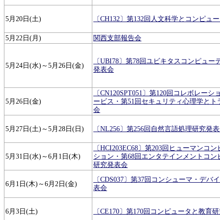
5月20日(土)
〔CH132〕第132回人文科学とコンピュ
5月22日(月)
関西支部報告会
〔UBI78〕第78回ユビキタスコンピュ
5月24日(水)～5月26日(金)
発表会
〔CN120SPT051〕第120回コレボレ
5月26日(金)
ービス・第51回セキュリティ心理学とト
会
5月27日(土)～5月28日(日)
〔NL256〕第256回自然言語処理研究発
〔HCI203EC68〕第203回ヒューマン
5月31日(水)～6月1日(木)
ション・第68回エンタテインメントコン
研究発表会
〔CDS037〕第37回コンシューマ・デ
6月1日(木)～6月2日(金)
表会
6月3日(土)
〔CE170〕第170回コンピュータと教育