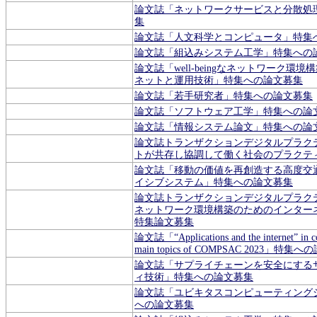
論文誌「ネットワークサービスと分散処
集
論文誌「人文科学とコンピュータ」特集
論文誌「組込みシステム工学」特集への
論文誌「well-beingなネットワーク環
ネットと運用技術」特集への論文募集
論文誌「若手研究者」特集への論文募集
論文誌「ソフトウェア工学」特集への論
論文誌「情報システム論文」特集への論
論文誌トランザクションデジタルプラク
トが共存し協調して働く社会のプラクテ
論文誌「移動の価値を再創造する高度交
イシブシステム」特集への論文募集
論文誌トランザクションデジタルプラクティス「
ネットワーク環境構築のためのインター
特集論文募集
論文誌「“Applications and the internet” in co
main topics of COMPSAC 2023」特集
論文誌「サプライチェーンを安全にする
ィ技術」特集への論文募集
論文誌「ユビキタスコンピューティングシス
への論文募集