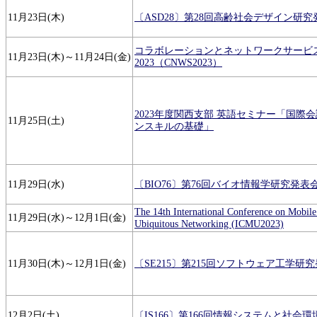
11月23日(木)
〔ASD28〕第28回高齢社会デザイン研究
コラボレーションとネットワークサービ
11月23日(木)～11月24日(金)
2023（CNWS2023）
2023年度関西支部 英語セミナー「国際
11月25日(土)
ンスキルの基礎」
11月29日(水)
〔BIO76〕第76回バイオ情報学研究発表
The 14th International Conference on Mobil
11月29日(水)～12月1日(金)
Ubiquitous Networking (ICMU2023)
11月30日(木)～12月1日(金)
〔SE215〕第215回ソフトウェア工学研
12月2日(土)
〔IS166〕第166回情報システムと社会