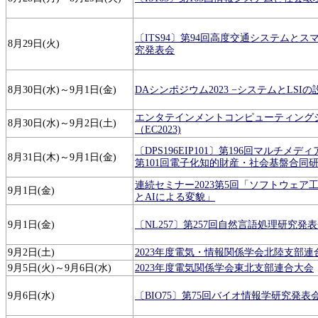
〔ITS94〕第94回高度交通システムと
8月29日(火)
究発表会
8月30日(水)～9月1日(金)
DAシンポジウム2023 −システムとLSIの
エンタテインメントコンピューティング
8月30日(水)～9月2日(土)
（EC2023)
〔DPS196EIP101〕第196回マルチメ
8月31日(木)～9月1日(金)
第101回電子化知的財産・社会基盤合同
連続セミナー2023第5回「ソフトウェア
9月1日(金)
とAIによる変貌」
9月1日(金)
〔NL257〕第257回自然言語処理研究発
9月2日(土)
2023年度電気・情報関係学会北陸支部連
9月5日(火)～9月6日(水)
2023年度電気関係学会東北支部連合大会
9月6日(水)
〔BIO75〕第75回バイオ情報学研究発表