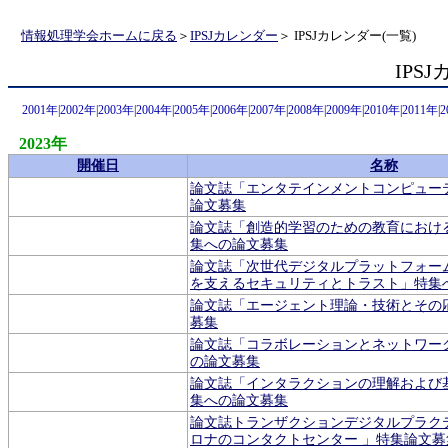
情報処理学会ホームに戻る
＞
IPSJカレンダー
＞ IPSJカレンダー(一覧)
IPS
2001年
|
2002年
|
2003年
|
2004年
|
2005年
|
2006年
|
2007年
|
2008年
|
2009年
|
2010年
|
2011年
|
2
2023年
開催日
名称
論文誌「エンタテインメントコンピュー
論文募集
論文誌「創造的学習のための教育におけ
集への論文募集
論文誌「次世代デジタルプラットフォー
を支えるセキュリティとトラスト」特集
論文誌「エージェント理論・技術とその
募集
論文誌「コラボレーションとネットワー
の論文募集
論文誌「インタラクションの理解および
集への論文募集
論文誌トランザクションデジタルプラク
ロナのコンタクトセンター 」特集論文募