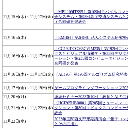
〔MBL109ITS95〕第109回モバイル
11月15日(水)～11月17日(金)
会システム・第95回高度交通システムと
ィ合同研究発表会
11月16日(木)
〔EMB64〕第64回組込みシステム研究発
〔CG192DCC035CVIM235〕第192
クスとビジュアル情報学・第35回デジタ
11月16日(木)～11月17日(金)
ーション・第235回コンピュータビジョ
合同研究発表
11月16日(木)～11月17日(金)
〔AL195〕第195回アルゴリズム研究発
11月17日(金)～11月19日(日)
ゲームプログラミングワークショップ2023(G
11月20日(月)
連続セミナー2023第10回「教育とAIの
〔HCI205UBI080〕第205回ヒューマ
11月21日(火)～11月22日(水)
クション・第80回ユビキタスコンピュー
表会
2023年度関西支部定期講演会『量子コ
11月22日(水)
とその応用』