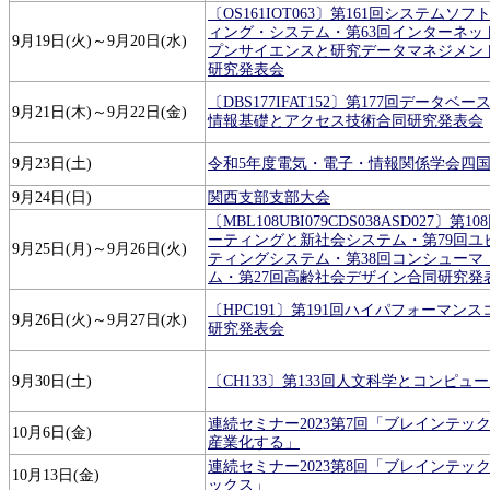
〔OS161IOT063〕第161回システム
ィング・システム・第63回インターネッ
9月19日(火)～9月20日(水)
プンサイエンスと研究データマネジメン
研究発表会
〔DBS177IFAT152〕第177回データベ
9月21日(木)～9月22日(金)
情報基礎とアクセス技術合同研究発表会
9月23日(土)
令和5年度電気・電子・情報関係学会四
9月24日(日)
関西支部支部大会
〔MBL108UBI079CDS038ASD027〕
ーティングと新社会システム・第79回ユ
9月25日(月)～9月26日(火)
ティングシステム・第38回コンシューマ
ム・第27回高齢社会デザイン合同研究発
〔HPC191〕第191回ハイパフォーマン
9月26日(火)～9月27日(水)
研究発表会
9月30日(土)
〔CH133〕第133回人文科学とコンピュ
連続セミナー2023第7回「ブレインテック
10月6日(金)
産業化する」
連続セミナー2023第8回「ブレインテック
10月13日(金)
ックス」