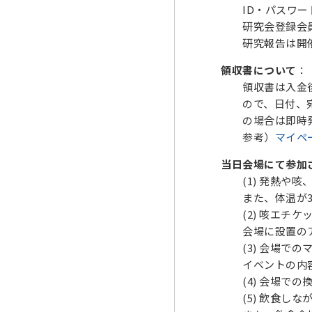
ID・パスワード
研究会登録会
研究報告は開催初
領収書について
：
領収書は入金後に
ので、日付、宛名
の場合は即時発行
参考）
マイペ
当日会場にて参加
(1) 発熱や咳
また、体温が37
(2) 咳エチケ
会場に設置のア
(3) 会場での
イベントの内容、
(4) 会場での
(5) 飲食しな