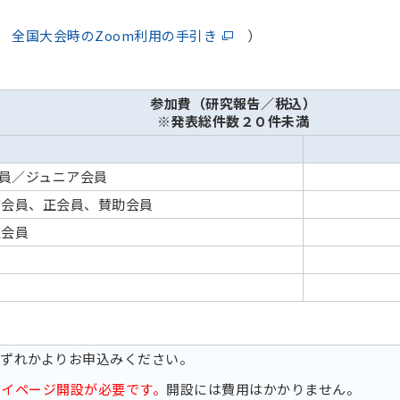
：
全国大会時のZoom利用の手引き
）
参加費（研究報告／税込）
※発表総件数２０件未満
会員／ジュニア会員
誉会員、正会員、賛助会員
生会員
いずれかよりお申込みください。
マイページ開設が必要です。
開設には費用はかかりません。