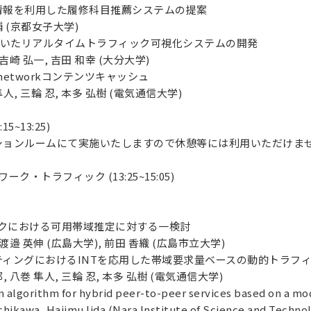
情報を利用した履修科目推薦システムの提案
輔 (京都女子大学)
tを用いたリアルタイムトラフィック可視化システムの開発
 吉崎 弘一, 吉田 和幸 (大分大学)
-networkコンテンツキャッシュ
人, 三輪 忍, 本多 弘樹 (電気通信大学)
5~13:25)
ションルームにて実施いたしますので休憩等には利用いただけま
ク・トラフィック (13:25~15:05)
ークにおける可用帯域推定に対する一検討
 渡邉 英伸 (広島大学), 前田 香織 (広島市立大学)
ィングにおけるINTを応用した帯域要求量ベースの動的トラフ
, 八巻 隼人, 三輪 忍, 本多 弘樹 (電気通信大学)
 algorithm for hybrid peer-to-peer services based on a m
hikawa, Hajimu Iida (Nara Institute of Science and Techno