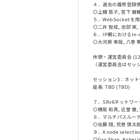
４．過去の履修登録
◎上續 慈子, 宮下 健
５．WebSocke
◎二井 智成, 池部 実,
６．IP網におけるIn
◎大河原 幸哉, 八巻 隼
休憩・運営委員会 (12:1
（運営委員会はセッ
セッション3：ネットワー
座長: TBD (TBD)
７．SRv6ネットワ
◎横尾 和真, 近堂 徹,
８．マルチパスルーテ
◎佐藤 翔, 荒巻 慎太郎
９．A node selection
◎Gao Shan, Kohei Ic