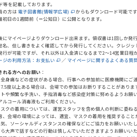
等を記載しております。
員の方は
電子図書館(情報学広場)
からもダウンロード可能で
日の1週間前（＝公知日）に公開となります。
マイページよりダウンロード出来ます。領収書は1回しか発行
、但し書きをよく確認してから発行してください。クレジッ
が可能ですが、それ以外は入金済になるまで2～14営業日程
ージの利用方法：お支払い
／
マイページに関するよくある質
される方へのお願い
：
、全身痛などの症状がある場合、行事への参加前に医療機関にご
.5度以上ある場合は、会場での参加はお断りすることがありま
ットや頻繁な手洗い、手指消毒など感染症対策に努めるようお願
ルコール消毒液もご利用ください。
マスクの着用については、運営スタッフを含め個人の判断に委ね
会場の環境によっては、適宜、マスクの着用を推奨すること
換気、ソーシャルディスタンスの確保などにご協力をお願いいた
がら大声で話すなどの行動は慎しんでいただきますようお願いい