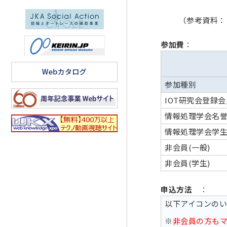
（参考資料
参加費
：
参加種別
IOT研究会登録
情報処理学会名
情報処理学会学
非会員(一般)
非会員(学生)
申込方法
：
以下アイコンの
※
非会員の方も