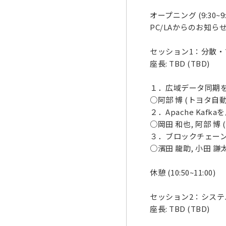
オープニング (9:30~9:
PC/LAからのお知ら
セッション1：分散・ブロ
座長: TBD (TBD)
１．広域データ同期
○阿部 博 (トヨタ自
２．Apache Ka
○岡田 和也, 阿部 博
３．ブロックチェー
○濱田 龍助, 小田 謙
休憩 (10:50~11:00)
セッション2：システム・ネ
座長: TBD (TBD)