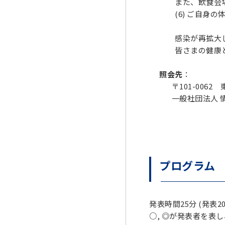
また、飲食会場等
(6) ご自身の
感染が再拡大した
皆さまの健康と安
照会先
：
〒101-0062
一般社団法人 情報処理
プログラム
発表時間25分 (発表2
○, ◎が発表者を表