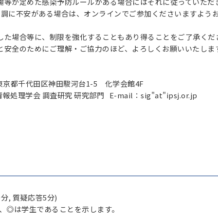
が定めた感染予防ルールがある場合にはそれに従っていただ
体調に不安がある場合は、オンラインでご参加くださいますよう
場合等に、制限を強化することもあり得ることをご了承くだ
全のためにご理解・ご協力のほど、よろしくお願いいたしま
 東京都千代田区神田駿河台1-5 化学会館4F
学会 調査研究 研究部門 E-mail：sig"at"ipsj.or.jp
0分, 質疑応答5分)
し、◎は学生であることを示します。