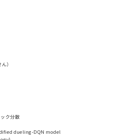
せん）
ィック分散
odified dueling-DQN model
logy)