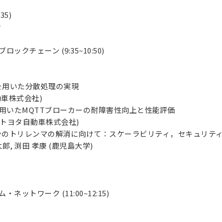
35)
せ
ックチェーン (9:35~10:50)
を用いた分散処理の実現
動車株式会社)
fkaを用いたMQTTブローカーの耐障害性向上と性能評価
 (トヨタ自動車株式会社)
ンのトリレンマの解消に向けて：スケーラビリティ，セキュリテ
太郎, 渕田 孝康 (鹿児島大学)
ットワーク (11:00~12:15)