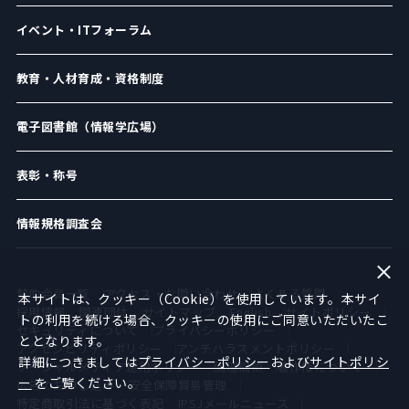
イベント・ITフォーラム
教育・人材育成・資格制度
電子図書館（情報学広場）
表彰・称号
情報規格調査会
賛助会員一覧
アクセス・お問い合わせ
よくある質問
本サイトは、クッキー（Cookie）を使用しています。本サイ
採用情報
関連団体
サイトマップ
English
サイトポリシー
トの利用を続ける場合、クッキーの使用にご同意いただいたこ
セキュリティについて
プライバシーポリシー
ととなります。
アクセシビリティポリシー
アンチハラスメントポリシー
詳細につきましては
プライバシーポリシー
および
サイトポリシ
ソーシャルメディア運用ポリシー
倫理綱領
著作権について
ー
をご覧ください。
広告のお申し込み
安全保障貿易管理
特定商取引法に基づく表記
IPSJメールニュース