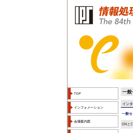
一般
TOP
インタ
インフォメーション
一般セ
会場案内図
GNと