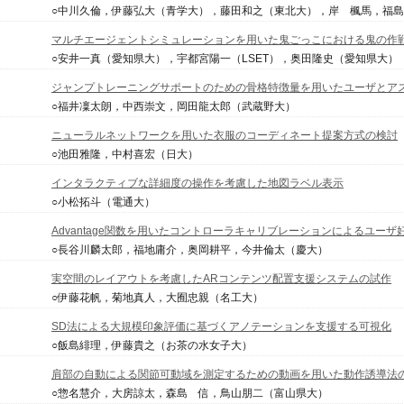
○中川久倫，伊藤弘大（青学大），藤田和之（東北大），岸 楓馬，福
マルチエージェントシミュレーションを用いた鬼ごっこにおける鬼の作
○安井一真（愛知県大），宇都宮陽一（LSET），奥田隆史（愛知県大）
ジャンプトレーニングサポートのための骨格特徴量を用いたユーザとア
○福井凜太朗，中西崇文，岡田龍太郎（武蔵野大）
ニューラルネットワークを用いた衣服のコーディネート提案方式の検討
○池田雅隆，中村喜宏（日大）
インタラクティブな詳細度の操作を考慮した地図ラベル表示
○小松拓斗（電通大）
Advantage関数を用いたコントローラキャリブレーションによるユー
○長谷川麟太郎，福地庸介，奥岡耕平，今井倫太（慶大）
実空間のレイアウトを考慮したARコンテンツ配置支援システムの試作
○伊藤花帆，菊地真人，大囿忠親（名工大）
SD法による大規模印象評価に基づくアノテーションを支援する可視化
○飯島緋理，伊藤貴之（お茶の水女子大）
肩部の自動による関節可動域を測定するための動画を用いた動作誘導法
○惣名慧介，大房諒太，森島 信，鳥山朋二（富山県大）