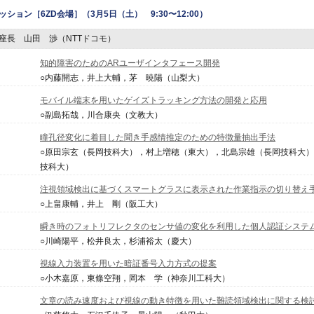
ッション
［6ZD会場］（3月5日（土） 9:30〜12:00）
座長 山田 渉（NTTドコモ）
知的障害のためのARユーザインタフェース開発
○内藤開志，井上大輔，茅 暁陽（山梨大）
モバイル端末を用いたゲイズトラッキング方法の開発と応用
○副島拓哉，川合康央（文教大）
瞳孔径変化に着目した聞き手感情推定のための特徴量抽出手法
○原田宗玄（長岡技科大），村上増穂（東大），北島宗雄（長岡技科大
技科大）
注視領域検出に基づくスマートグラスに表示された作業指示の切り替え
○上畠康輔，井上 剛（阪工大）
瞬き時のフォトリフレクタのセンサ値の変化を利用した個人認証システ
○川崎陽平，松井良太，杉浦裕太（慶大）
視線入力装置を用いた暗証番号入力方式の提案
○小木嘉原，東條空翔，岡本 学（神奈川工科大）
文章の読み速度および視線の動き特徴を用いた難読領域検出に関する検