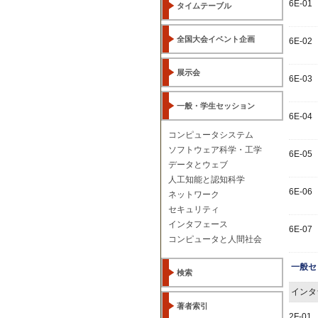
6E-01
タイムテーブル
全国大会イベント企画
6E-02
展示会
6E-03
一般・学生セッション
6E-04
コンピュータシステム
ソフトウェア科学・工学
6E-05
データとウェブ
人工知能と認知科学
6E-06
ネットワーク
セキュリティ
インタフェース
6E-07
コンピュータと人間社会
一般セ
検索
インタ
著者索引
2F-01