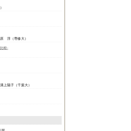
大）
江原 淳（専修大）
比較-
，溝上陽子（千葉大）
影響