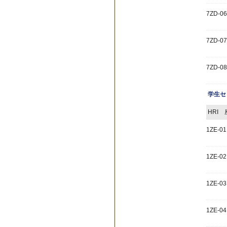
7ZD-06
7ZD-07
7ZD-08
学生セ
HRI
1ZE-01
1ZE-02
1ZE-03
1ZE-04