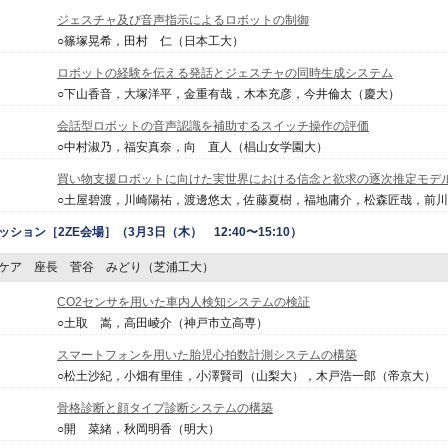
ジェスチャ及び音声指示によるロボットの制御
○篠塚晃希，田村 仁（日本工大）
ロボットの経験を伝える発話とジェスチャの同時生成システム
○下山香音，大塚洋平，金重有哉，木本充彦，今井倫太（慶大）
会話型ロボットの音声認識を補助するスイッチ操作の評価
○中村淑乃，福安真奈，向 直人（椙山女学園大）
買い物支援ロボットに向けた実世界における信念と欲求の逐次推定モデ
○土屋碧渡，川崎陽祐，渡邊悠太，佐藤夏樹，福地庸介，松森匠哉，前
ッション
［2ZE会場］（3月3日（木） 12:40〜15:10）
ケア 座長 菅谷 みどり（芝浦工大）
CO2センサを用いた車内人検知システムの検証
○土取 嵩，高田崚介（神戸市立高専）
スマートフォンを用いた胎児心拍数計測システムの構築
○松土沙紀，小畑有里佳，小澤賢司（山梨大），木戸浩一郎（帝京大）
骨格診断と顔タイプ診断システムの構築
○開 菜緒，秋岡明香（明大）