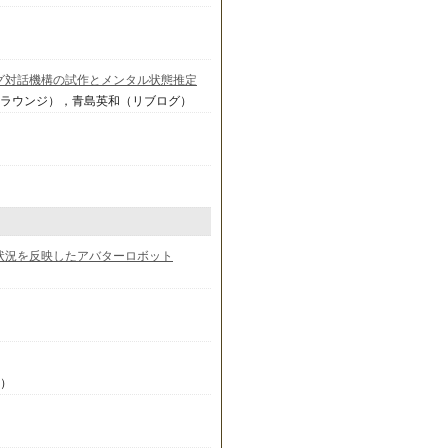
グ対話機構の試作とメンタル状態推定
スラウンジ），青島英和（リブログ）
状況を反映したアバターロボット
大）