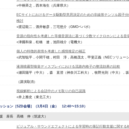
○中桐斉之，西本海生（兵庫県大）
ECサイトにおけるデータ駆動型意思決定のための非線形テンソル因子分解を用いた
検討
○渡辺龍二，酒井敏彦，三宅悠介（GMOペパボ）
音源の指向性を考慮した等価音源法に基づく少数マイクロホンによる音
○津國和泉，松橋 遼，池田雄介（電機大）
個人の特徴的表情を考慮した感情推定の補正
○武智聡平，小関千穂，村田 淳，高橋茂太，甲斐正義（NECソリュー
液滴噴霧型嗅覚ディスプレイにおける流路内格子の整流効果の比較
○瀬田陽平（中大），森 直澄（神奈川工科大），牧野光則（中大），
（講演取消）
視線解析による会話中のメモ取りの自己認識
○井上雅史（東北工大）
ッション
［5ZD会場］（3月4日（金） 12:40〜15:10）
援 座長 髙橋 伸（筑波大）
ビジュアル・サウンドエフェクトによる学習時の筆記行動支援に関する