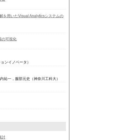
Visual Analyticsシステムの
場の可視化
ションイノベータ）
坂内祐一，服部元史（神奈川工科大）
検討