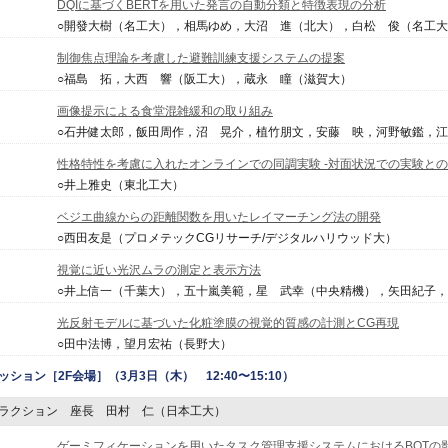
DQIに基づくBERTを用いた発言の自動分類と特徴表現の分析
○開發大樹（名工大），相馬ゆめ，大沼 進（北大），白松 俊（名工
制御焦点理論を考慮した避難訓練支援システムの提案
○福島 拓，大西 響（阪工大），蔵永 瞳（滋賀大）
画像提示による食堂混雑緩和の取り組み
○石井健太郎，飯田周作，沼 晃介，植竹朋文，安藤 映，河野敏鑑，
性格特性を考慮に入れたオンラインでの同調実験 -対面状況での実験との
○井上雅史（東北工大）
ベジエ曲線からの距離関数を用いたレイマーチング法の開発
○西田友是（プロメテックCGリサーチ/デジタルハリウッド大）
視覚に近い光沢ムラの測定と表示方法
○井上信一（千葉大），五十嵐美範，星 武幸（中央精機），矢田紀子
光反射モデルに基づいた化粧塗膜の視覚的質感の計測とCG再現
○田中法博，望月宏祐（長野大）
ッション
［2F会場］（3月3日（木） 12:40〜15:10）
ラクション 座長 田村 仁（日本工大）
ゲーミフィケーションを用いたタスク管理支援システムにおけるBOTの