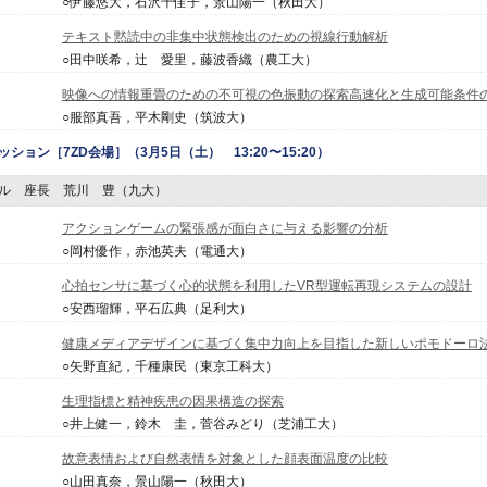
○伊藤悠大，石沢千佳子，景山陽一（秋田大）
テキスト黙読中の非集中状態検出のための視線行動解析
○田中咲希，辻 愛里，藤波香織（農工大）
映像への情報重畳のための不可視の色振動の探索高速化と生成可能条件
○服部真吾，平木剛史（筑波大）
ッション
［7ZD会場］（3月5日（土） 13:20〜15:20）
ル 座長 荒川 豊（九大）
アクションゲームの緊張感が面白さに与える影響の分析
○岡村優作，赤池英夫（電通大）
心拍センサに基づく心的状態を利用したVR型運転再現システムの設計
○安西瑠輝，平石広典（足利大）
健康メディアデザインに基づく集中力向上を目指した新しいポモドーロ
○矢野直紀，千種康民（東京工科大）
生理指標と精神疾患の因果構造の探索
○井上健一，鈴木 圭，菅谷みどり（芝浦工大）
故意表情および自然表情を対象とした顔表面温度の比較
○山田真奈，景山陽一（秋田大）