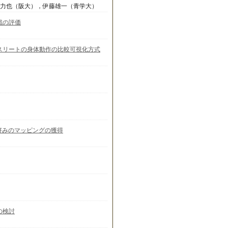
島力也（阪大），伊藤雄一（青学大）
戦の評価
スリートの身体動作の比較可視化方式
ザ好みのマッピングの獲得
の検討