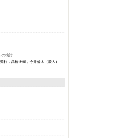
ルの検討
川知行，髙橋正樹，今井倫太（慶大）