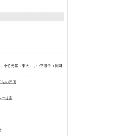
），小竹元基（東大），中平勝子（長岡
手法の評価
ムの提案
討