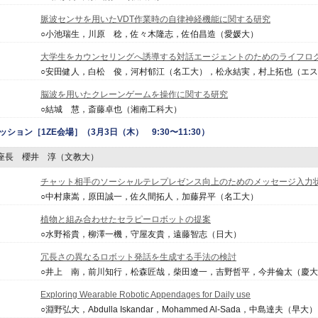
脈波センサを用いたVDT作業時の自律神経機能に関する研究
○小池瑞生，川原 稔，佐々木隆志，佐伯昌造（愛媛大）
大学生をカウンセリングへ誘導する対話エージェントのためのライフロ
○安田健人，白松 俊，河村郁江（名工大），松永結実，村上拓也（エ
脳波を用いたクレーンゲームを操作に関する研究
○結城 慧，斎藤卓也（湘南工科大）
ッション
［1ZE会場］（3月3日（木） 9:30〜11:30）
 座長 櫻井 淳（文教大）
チャット相手のソーシャルテレプレゼンス向上のためのメッセージ入力
○中村康嵩，原田誠一，佐久間拓人，加藤昇平（名工大）
植物と組み合わせたセラピーロボットの提案
○水野裕貴，柳澤一機，守屋友貴，遠藤智志（日大）
冗長さの異なるロボット発話を生成する手法の検討
○井上 南，前川知行，松森匠哉，柴田遼一，吉野哲平，今井倫太（慶
Exploring Wearable Robotic Appendages for Daily use
○淵野弘大，Abdulla Iskandar，Mohammed Al-Sada，中島達夫（早大）