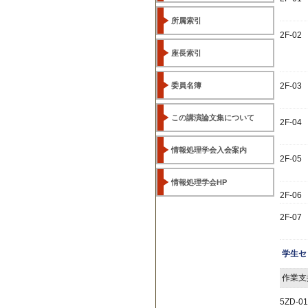
所属索引
2F-02
座長索引
委員名簿
2F-03
この講演論文集について
2F-04
情報処理学会入会案内
2F-05
情報処理学会HP
2F-06
2F-07
学生セ
作業支
5ZD-01