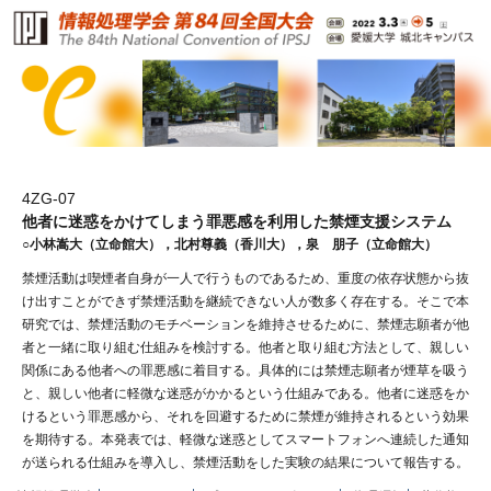
4ZG-07
他者に迷惑をかけてしまう罪悪感を利用した禁煙支援システム
○小林嵩大（立命館大），北村尊義（香川大），泉 朋子（立命館大）
禁煙活動は喫煙者自身が一人で行うものであるため、重度の依存状態から抜
け出すことができず禁煙活動を継続できない人が数多く存在する。そこで本
研究では、禁煙活動のモチベーションを維持させるために、禁煙志願者が他
者と一緒に取り組む仕組みを検討する。他者と取り組む方法として、親しい
関係にある他者への罪悪感に着目する。具体的には禁煙志願者が煙草を吸う
と、親しい他者に軽微な迷惑がかかるという仕組みである。他者に迷惑をか
けるという罪悪感から、それを回避するために禁煙が維持されるという効果
を期待する。本発表では、軽微な迷惑としてスマートフォンへ連続した通知
が送られる仕組みを導入し、禁煙活動をした実験の結果について報告する。