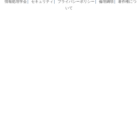
情報処理学会
セキュリティ
プライバシーポリシー
倫理綱領
著作権につ
いて