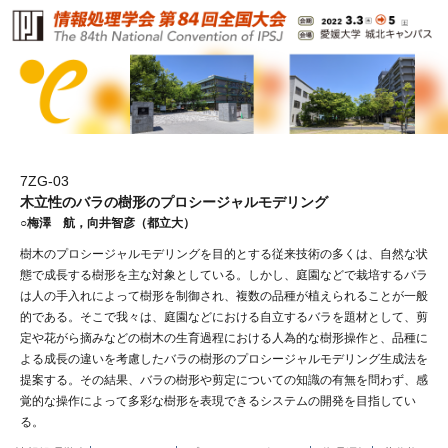
7ZG-03
木立性のバラの樹形のプロシージャルモデリング
○梅澤 航，向井智彦（都立大）
樹木のプロシージャルモデリングを目的とする従来技術の多くは、自然な状
態で成長する樹形を主な対象としている。しかし、庭園などで栽培するバラ
は人の手入れによって樹形を制御され、複数の品種が植えられることが一般
的である。そこで我々は、庭園などにおける自立するバラを題材として、剪
定や花がら摘みなどの樹木の生育過程における人為的な樹形操作と、品種に
よる成長の違いを考慮したバラの樹形のプロシージャルモデリング生成法を
提案する。その結果、バラの樹形や剪定についての知識の有無を問わず、感
覚的な操作によって多彩な樹形を表現できるシステムの開発を目指してい
る。