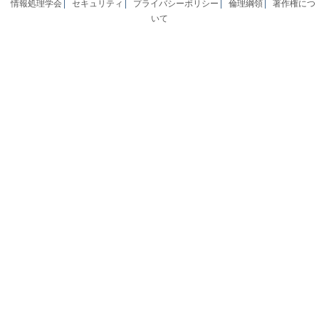
情報処理学会
セキュリティ
プライバシーポリシー
倫理綱領
著作権につ
いて