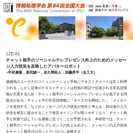
1ZE-01
チャット相手のソーシャルテレプレゼンス向上のためのメッセー
ジ入力状況を反映したアバターロボット
○中村康嵩，原田誠一，佐久間拓人，加藤昇平（名工大）
遠隔地のユーザとのコミュニケーション手段にテキストチャットは広く利用
される．しかし従来のテキストチャットは対面の対話で伝達される非言語情
報が欠落するため，チャット相手のソーシャルテレプレゼンスが低下する問
題点がある．チャット中の非言語情報に「キー入力を開始した」「メッセー
ジを送信する」などのメッセージの入力状況が存在と考える．対話者の入力
状況を相互に提示することで発言タイミングが取りやすくなり，チャット相
手と対面で話している感覚に近づくことが予想される．本研究では，チャッ
ト相手のソーシャルテレプレゼンスの向上をめざし，メッセージの入力状況
をチャット相手のロボットアバターに反映する．