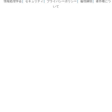
情報処理学会
セキュリティ
プライバシーポリシー
倫理綱領
著作権につ
いて