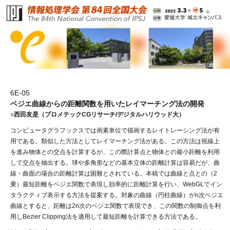
6E-05
ベジエ曲線からの距離関数を用いたレイマーチング法の開発
○西田友是（プロメテックCGリサーチ/デジタルハリウッド大）
コンピュータグラフックスでは画素単位で描画するレイトレーシング法が有
用である。類似した方法としてレイマーチング法がある。この方法は視線上
を進み物体との交点を計算するが、この際計算点と物体との最小距離を利用
して交点を抽出する。球や多角形などの基本立体の距離計算は容易だが、曲
線・曲面の場合の距離計算は困難とされている。本稿では曲線と点との（2
乗）最短距離をベジエ関数で表現し効率的に距離計算を行い、WebGLでイン
タラクティブ表示する方法を提案する。対象の曲線（円柱曲線）がn次ベジエ
曲線とすると、距離は2n次のベジエ関数で表現でき、この関数の制御点を利
用しBezier Clipping法を適用して最短距離を計算できる方法である。