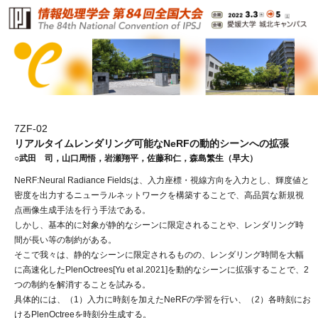
7ZF-02
リアルタイムレンダリング可能なNeRFの動的シーンへの拡張
○武田 司，山口周悟，岩瀬翔平，佐藤和仁，森島繁生（早大）
NeRF:Neural Radiance Fieldsは、入力座標・視線方向を入力とし、輝度値と
密度を出力するニューラルネットワークを構築することで、高品質な新規視
点画像生成手法を行う手法である。
しかし、基本的に対象が静的なシーンに限定されることや、レンダリング時
間が長い等の制約がある。
そこで我々は、静的なシーンに限定されるものの、レンダリング時間を大幅
に高速化したPlenOctrees[Yu et al.2021]を動的なシーンに拡張することで、2
つの制約を解消することを試みる。
具体的には、（1）入力に時刻を加えたNeRFの学習を行い、（2）各時刻にお
けるPlenOctreeを時刻分生成する。