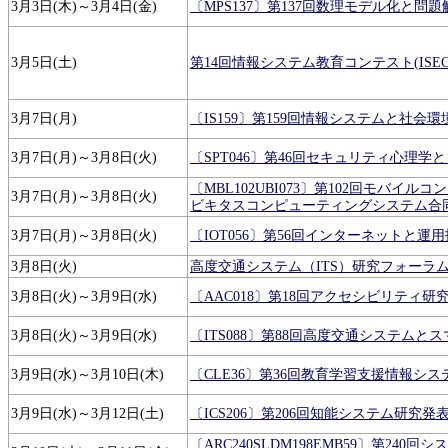
3月3日(木)～3月4日(金)
〔MPS137〕第137回数理モデル化と問
3月5日(土)
第14回情報システム教育コンテスト(ISECO
3月7日(月)
〔IS159〕第159回情報システムと社会
3月7日(月)～3月8日(火)
〔SPT046〕第46回セキュリティ心理
〔MBL102UBI073〕第102回モバイ
3月7日(月)～3月8日(火)
ビキタスコンピューティングシステム合
3月7日(月)～3月8日(火)
〔IOT056〕第56回インターネットと運
3月8日(火)
高度交通システム（ITS）研究フォーラム2
3月8日(火)～3月9日(水)
〔AAC018〕第18回アクセシビリティ研
3月8日(火)～3月9日(水)
〔ITS088〕第88回高度交通システム
3月9日(水)～3月10日(木)
〔CLE36〕第36回教育学習支援情報シ
3月9日(水)～3月12日(土)
〔ICS206〕第206回知能システム研究発
〔ARC240SLDM198EMB59〕第24