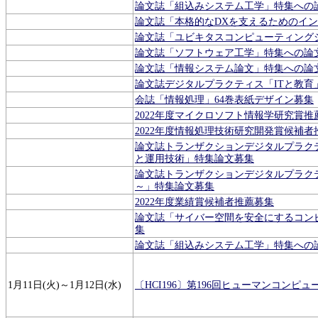
論文誌「組込みシステム工学」特集への
論文誌「本格的なDXを支えるためのイ
論文誌「ユビキタスコンピューティングシ
論文誌「ソフトウェア工学」特集への論
論文誌「情報システム論文」特集への論
論文誌デジタルプラクティス「ITと教育
会誌「情報処理」64巻表紙デザイン募集
2022年度マイクロソフト情報学研究賞推薦
2022年度情報処理技術研究開発賞候補者
論文誌トランザクションデジタルプラク
と運用技術」特集論文募集
論文誌トランザクションデジタルプラク
～」特集論文募集
2022年度業績賞候補者推薦募集
論文誌「サイバー空間を安全にするコン
集
論文誌「組込みシステム工学」特集への
1月11日(火)～1月12日(水)
〔HCI196〕第196回ヒューマンコン