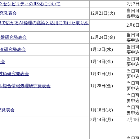
子書籍のアクセシビリティのJIS化について
2月2日
当日
研究発表会
12月21日(火)
要申
世界で広がるAI倫理の議論と活用に向けた取り組
2月8日
当日
基盤研究発表会
12月24日(金)
要申
当日
ータ研究発表会
1月12日(水)
要申
当日
表会
1月14日(金)
要申
当日
ス技術研究発表会
1月31日(月)
要申
当日
ュアル複合情報処理研究発表会
1月28日(金)
要申
当日
要申
当日
研究発表会
1月18日(火)
要申
2月14日(月)
2月18
当日