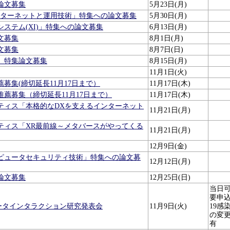
論文募集
5月23日(月)
ンターネットと運用技術」特集への論文募集
5月30日(月)
ステム(XI)」特集への論文募集
6月13日(月)
文募集
8月1日(月)
文募集
8月7日(日)
」特集論文募集
8月15日(月)
11月1日(火)
募集(締切延長11月17日まで）
11月17日(木)
推薦募集（締切延長11月17日まで）
11月17日(木)
ティス「本格的なDXを支えるインターネット
11月21日(月)
ティス「XR最前線～メタバースがやってくる
11月21日(月)
12月9日(金)
ピュータセキュリティ技術」特集への論文募
12月12日(月)
論文募集
12月25日(日)
当日
要申込
ピュータインタラクション研究発表会
11月9日(火)
19感
の変
有