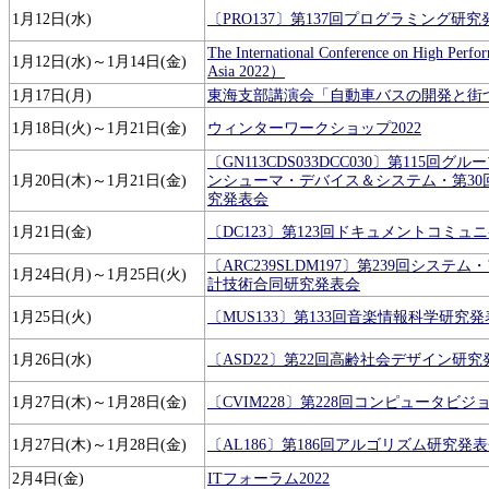
1月12日(水)
〔PRO137〕第137回プログラミング研究
The International Conference on High Perf
1月12日(水)～1月14日(金)
Asia 2022）
1月17日(月)
東海支部講演会「自動車バスの開発と街
1月18日(火)～1月21日(金)
ウィンターワークショップ2022
〔GN113CDS033DCC030〕第115
1月20日(木)～1月21日(金)
ンシューマ・デバイス＆システム・第3
究発表会
1月21日(金)
〔DC123〕第123回ドキュメントコミ
〔ARC239SLDM197〕第239回システ
1月24日(月)～1月25日(火)
計技術合同研究発表会
1月25日(火)
〔MUS133〕第133回音楽情報科学研究
1月26日(水)
〔ASD22〕第22回高齢社会デザイン研究
1月27日(木)～1月28日(金)
〔CVIM228〕第228回コンピュータ
1月27日(木)～1月28日(金)
〔AL186〕第186回アルゴリズム研究発
2月4日(金)
ITフォーラム2022