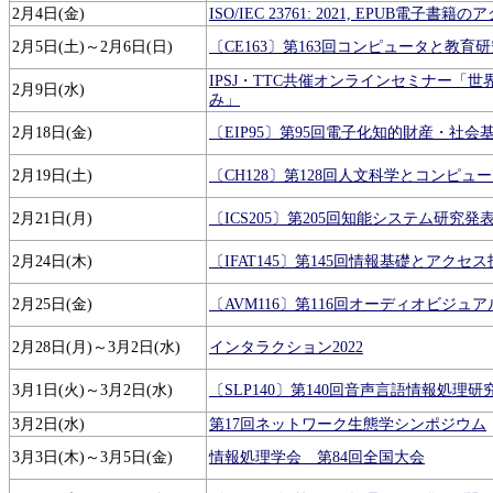
2月4日(金)
ISO/IEC 23761: 2021, EPUB電
2月5日(土)～2月6日(日)
〔CE163〕第163回コンピュータと教育
IPSJ・TTC共催オンラインセミナー「
2月9日(水)
み」
2月18日(金)
〔EIP95〕第95回電子化知的財産・社会
2月19日(土)
〔CH128〕第128回人文科学とコンピュ
2月21日(月)
〔ICS205〕第205回知能システム研究発
2月24日(木)
〔IFAT145〕第145回情報基礎とアクセ
2月25日(金)
〔AVM116〕第116回オーディオビジ
2月28日(月)～3月2日(水)
インタラクション2022
3月1日(火)～3月2日(水)
〔SLP140〕第140回音声言語情報処理
3月2日(水)
第17回ネットワーク生態学シンポジウム
3月3日(木)～3月5日(金)
情報処理学会 第84回全国大会