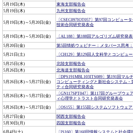
5月19日(木)
東海支部報告会
5月19日(木)
九州支部報告会
〔CSEC097IOT057〕第97回コンピ
5月19日(木)～5月20日(金)
技術合同研究発表会
5月19日(木)～5月20日(金)
〔AL188〕第188回アルゴリズム研究発
5月20日(金)
第5回情処ウェビナー：メタバース思考
5月21日(土)
〔CH129〕第129回人文科学とコンピュ
5月25日(水)
北陸支部報告会
5月26日(木)
北海道支部報告会
〔DPS191MBL103ITS089〕第19
5月26日(木)～5月27日(金)
コンピューティングと新社会システム・
ティ合同研究発表会
〔GN117SPT047〕第117回グルー
5月26日(木)～5月27日(金)
ィ心理学とトラスト合同研究発表会
5月26日(木)～5月27日(金)
〔OS155〕第155回システムソフトウ
5月27日(金)
関西支部報告会
5月30日(月)
四国支部報告会
6月4日(土)
〔IS160〕第160回情報システムと社会