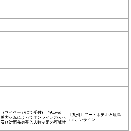
可
（マイページにて受付) ※Covid-
〔九州〕アートホテル石垣島
染拡大状況によってオンラインのみへ
and オンライン
更及び対面発表受入人数制限の可能性