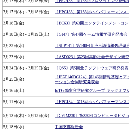
3月17日(木)～3月18日(金)
〔PRO138〕第138回プログラミング研究
3月17日(木)～3月18日(金)
〔HPC183〕第183回ハイパフォーマ
3月18日(金)
〔EC63〕第63回エンタテインメントコ
3月18日(金)～3月19日(土)
〔GI47〕第47回ゲーム情報学研究発表会
3月23日(水)
〔SLP141〕第140回音声言語情報処理
3月23日(水)
〔ASD023〕第23回高齢社会デザイン研
3月24日(木)～3月25日(金)
〔QS5〕第5回量子ソフトウェア研究発表
〔IFAT146DC124〕第146回情報基
3月25日(金)
ーション合同研究発表会
4月16日(土)
IoT行動変容学研究グループ キックオフ
5月11日(水)
〔HPC184〕第184回ハイパフォーマ
5月12日(木)～5月13日(金)
〔CVIM230〕第230回コンピュータ
5月18日(水)
中国支部報告会