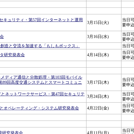
ュータセキュリティ・第57回インターネットと運用
当日
3月15日(火)
要申
当日
表会
3月16日(水)
要申
：創造と交流を加速する「もしもボックス」
当日
当日
ータ研究発表会
4月14日(木)
要申
1回マルチメディア通信と分散処理・第103回モバイル
当日
第89回高度交通システムとスマートコミュニ
3月17日(木)
要申
プウェアとネットワークサービス・第47回セキュリテ
当日
3月24日(木)
要申
当日
ェアとオペレーティング・システム研究発表会
4月22日(金)
要申
当日
環境研究発表会
4月11日(月)