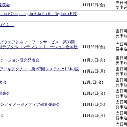
当日
発表会
11月12日(金)
要申
ormance Computing in Asia-Pacific Region（HPC
づくり」
当日
要申
回グループウェアとネットワークサービス・第33回コ
当日
0回デジタルコンテンツクリエーション合同研
11月26日(金)
要申
当日
ュニケーション研究発表会
11月30日(火)
要申
ム・アーキテクチャ・第197回システムとLSIの設
当日
11月22日(月)
要申
当日
発表会
12月3日(金)
要申
当日
発表会
12月24日(金)
要申
当日
ビジョンとイメージメディア研究発表会
11月17日(水)
要申
当日
表会
11月29日(月)
要申
当日