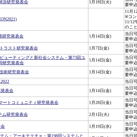
題解決研究発表会
1月18日(火)
要申
11月1
※コン
N2021)
11/
のこ
当日
環境研究発表会
1月14日(金)
要申
当日
学とトラスト研究発表会
1月7日(金)
要申
ルコンピューティングと新社会システム・第73回ユ
当日
1月14日(金)
同研究発表会
要申
当日
用技術研究発表会
1月14日(金)
要申
022
当日
当日
究発表会
1月14日(金)
要申
当日
とスマートコミュニティ研究発表会
1月28日(金)
要申
当日
ステム研究発表会
2月1日(火)
要申
当日
表会
1月19日(水)
要申
0回システム・アーキテクチャ・第198回システムと
当日