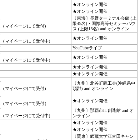
★オンライン開催
★オンライン開催
〔東海〕長野ターミナル会館 (上
可
限45名)・国際高等セミナーハウ
込（マイページにて受付)
ス (上限15名) and オンライン
可
★オンライン開催
込（マイページにて受付中)
可
YouTubeライブ
可
★オンライン開催
込（マイページにて受付中)
★オンライン開催
★オンライン開催
可
〔九州〕北谷町商工会(沖縄県中
込（マイページにて受付)
頭郡) and オンライン
可
★オンライン開催
込（マイページにて受付）
可
〔九州〕那覇市IT創造館 and オ
込（マイページにて受付中)
ンライン
★オンライン開催
★オンライン開催
可
〔関東〕武蔵大学江古田キャン