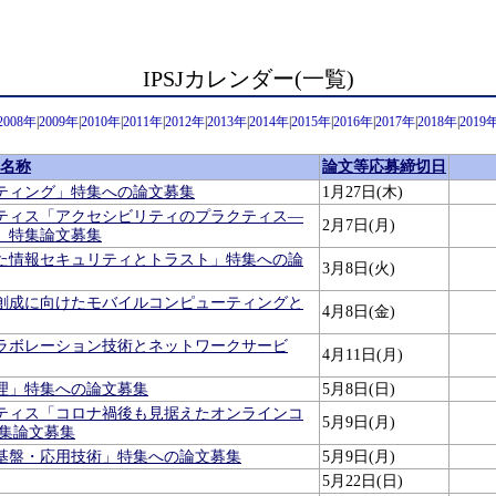
IPSJカレンダー(一覧)
2008年
|
2009年
|
2010年
|
2011年
|
2012年
|
2013年
|
2014年
|
2015年
|
2016年
|
2017年
|
2018年
|
2019
名称
論文等応募締切日
ティング」特集への論文募集
1月27日(木)
ティス「アクセシビリティのプラクティス—
2月7日(月)
」特集論文募集
けた情報セキュリティとトラスト」特集への論
3月8日(火)
創成に向けたモバイルコンピューティングと
4月8日(金)
ラボレーション技術とネットワークサービ
4月11日(月)
理」特集への論文募集
5月8日(日)
ティス「コロナ禍後も見据えたオンラインコ
5月9日(月)
特集論文募集
基盤・応用技術」特集への論文募集
5月9日(月)
5月22日(日)