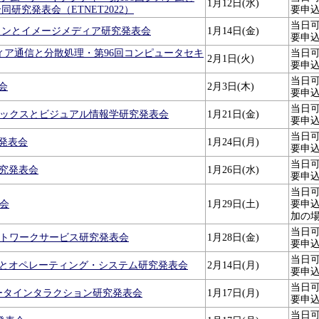
1月12日(水)
同研究発表会（ETNET2022）
要申
当日
ビジョンとイメージメディア研究発表会
1月14日(金)
要申
チメディア通信と分散処理・第96回コンピュータセキ
当日
2月1日(火)
要申
当日
会
2月3日(木)
要申
当日
フィックスとビジュアル情報学研究発表会
1月21日(金)
要申
当日
究発表会
1月24日(月)
要申
当日
研究発表会
1月26日(水)
要申
当日
表会
1月29日(土)
要申込
加の場
当日
ネットワークサービス研究発表会
1月28日(金)
要申
当日
ェアとオペレーティング・システム研究発表会
2月14日(月)
要申
当日
ピュータインタラクション研究発表会
1月17日(月)
要申
当日