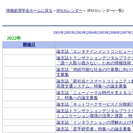
情報処理学会ホームに戻る
＞
IPSJカレンダー
＞ IPSJカレンダー(一覧)
2001年
|
2002年
|
2003年
|
2004年
|
2005年
|
2006年
|
2007年
|
2022年
開催日
論文誌「エンタテインメントコンピュー
論文誌トランザクションデジタルプラク
「誰一人取り残さない」ための情報技術
論文誌「持続可能な社会のIT基盤に向
文募集
論文誌「新社会とスマートコミュニティ
高度交通システム」特集への論文募集
論文誌「ニューノーマル時代を支えるコ
ス」特集への論文募集
論文誌「ネットワークサービスと分散処
論文誌トランザクションデジタルプラク
ミュニケーション環境の活用と課題 」
論文誌「インタラクションの理解および
論文誌「若手研究者」特集への論文募集