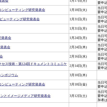
発表会
1月17日(月)
要申
当日
ンスコンピューティング研究発表会
1月18日(火)
要申
当日
ンピューティング研究発表会
1月31日(月)
要申
当日
1月31日(月)
要申
当日
研究発表会
1月24日(月)
要申
当日
究発表会
2月24日(木)
要申
当日
会
2月16日(水)
要申
礎とアクセス技術・第124回ドキュメントコミュニケ
当日
2月14日(月)
要申
シンポジウム
3月10日(木)
当日
ンスコンピューティング研究発表会
3月18日(金)
要申
当日
ビジョンとイメージメディア研究発表会
3月12日(土)
要申
加者