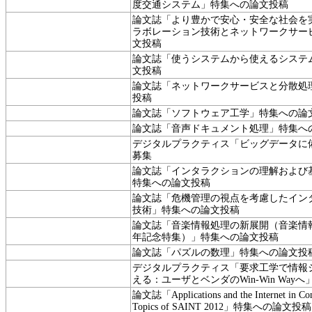
度交通システム」特集への論文投稿
論文誌「より豊かで安心・安全な社会を
ラボレーション技術とネットワークサー
文投稿
論文誌「使うシステムから使えるシステ
文投稿
論文誌「ネットワークサービスと分散処
投稿
論文誌「ソフトウェア工学」特集への論
論文誌「音声ドキュメント処理」特集へ
デジタルプラクティス「ビッグデータに
募集
論文誌「インタラクションの理解および
特集への論文投稿
論文誌「危機管理の視点を考慮したイン
技術」特集への論文投稿
論文誌「音楽情報処理の新展開（音楽情報
年記念特集）」特集への論文投稿
論文誌「パズルの数理」特集への論文投
デジタルプラクティス「要求工学で情報
える：ユーザとベンダのWin-Win Way
論文誌「Applications and the Internet in Con
Topics of SAINT 2012」特集への論文投稿