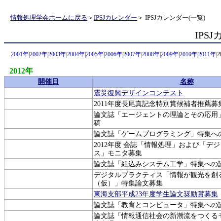
情報処理学会ホームに戻る
＞
IPSJカレンダー
＞ IPSJカレンダー(一覧)
IPS
2001年
|
2002年
|
2003年
|
2004年
|
2005年
|
2006年
|
2007年
|
2008年
|
2009年
|
2010年
|
2011年
|
2012年
開催日
名称
震災復興デザインコンテスト
2011年度長尾真記念特別賞候補者推薦募
論文誌「エージェントの理論とその応用
稿
論文誌「ゲームプログラミング」特集へ
2012年度 会誌「情報処理」および「デ
ス」モニタ募集
論文誌「組込みシステム工学」特集への
デジタルプラクティス「情報が観光を創
（仮）」特集論文募集
東海支部平成23年度学生論文奨励賞募集
論文誌「教育とコンピュータ」特集への
論文誌「情報通信社会の新潮流をつくる