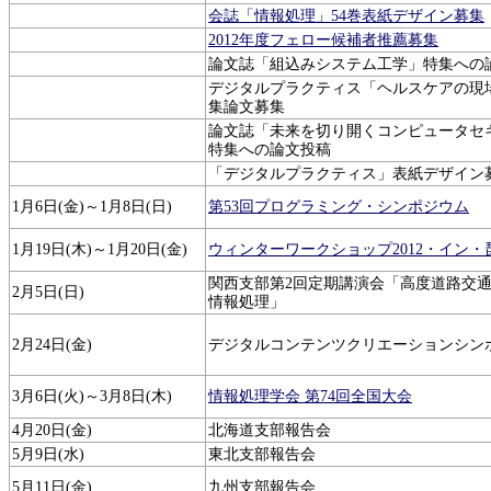
会誌「情報処理」54巻表紙デザイン募集
2012年度フェロー候補者推薦募集
論文誌「組込みシステム工学」特集への
デジタルプラクティス「ヘルスケアの現場
集論文募集
論文誌「未来を切り開くコンピュータセ
特集への論文投稿
「デジタルプラクティス」表紙デザイン
1月6日(金)～1月8日(日)
第53回プログラミング・シンポジウム
1月19日(木)～1月20日(金)
ウィンターワークショップ2012・イン・
関西支部第2回定期講演会「高度道路交
2月5日(日)
情報処理」
2月24日(金)
デジタルコンテンツクリエーションシン
3月6日(火)～3月8日(木)
情報処理学会 第74回全国大会
4月20日(金)
北海道支部報告会
5月9日(水)
東北支部報告会
5月11日(金)
九州支部報告会