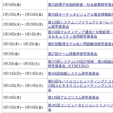
2月10日(金)
第55回電子化知的財産・社会基盤研究発
2月23日(木)～2月24日(金)
第76回オーディオビジュアル複合情報処
第120回システムソフトウェアとオペレ
2月28日(火)～2月29日(水)
ム研究発表会
第150回マルチメディア通信と分散処理・
2月29日(水)～3月1日(木)
タセキュリティ合同研究発表会
3月1日(木)～3月2日(金)
第87回数理モデル化と問題解決研究発表
3月2日(金)
第27回ゲーム情報学研究発表会
第155回システムLSI設計技術・第24回
3月2日(金)～3月3日(土)
研究発表会（ETNET2012)
3月11日(日)～3月13日(火)
第166回知能システム研究発表会
第61回モバイルコンピューティングとユ
3月12日(月)～3月13日(火)
33回ユビキタスコンピューティングシス
会
3月14日(水)
第139回アルゴリズム研究発表会
第181回コンピュータビジョンとイメー
3月15日(木)～3月16日(金)
会