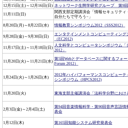
12月15日(土)～12月16日(日)
ネットワーク生態学研究グループ 第9
関西支部定期講演会「情報セキュリティ 
11月11日(日)
自分たちで守ろう−」
8月20日(月)～8月22日(水)
情報教育シンポジウム2012（SSS2012）
エンタテインメントコンピューティング
9月28日(金)～9月30日(日)
（EC2012)
人文科学とコンピュータシンポジウム「
11月17日(土)～11月18日(日)
2012」
第5回Webとデータベースに関するフォーラ
11月20日(火)～11月21日(水)
Forum 2012）
2012年ハイパフォーマンスコンピュー
1月24日(火)～1月26日(木)
シンポジウム（HPCS2012)
11月20日(火)
東海支部主催講演会「法科学分野におけ
第94回音楽情報科学・第90回音声言語
2月3日(金)～2月4日(土)
表会
1月12日(木)
第165回知能システム研究発表会