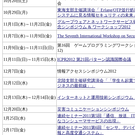
10月20日(土)
会
東海支部主催講演会「 Erlang/OTP並
10月29日(月)
システムに見る情報セキュリティの未来
グループウェアとネットワークサービス
11月1日(木)～11月2日(金)
念シンポジウム & ワークショップ2012
11月7日(水)～11月9日(金)
The Seventh International Workshop on Sec
第16回 ゲームプログラミングワークショップ 
11月9日(金)～11月11日(日)
12)
11月11日(日)～11月15日(木)
ICPR2012 第21回パターン認識国際会議
12月7日(金)
情報アクセスシンポジウム2012
北陸支部主催研究講演会「「学生も起業
12月12日(水)
ジネスの最前線」」
12月13日(木)～12月14日(金)
インターネットと運用技術シンポジウム（IO
12月20日(木)
災害コミュニケーションシンポジウム
連続セミナー2011第5回「通信、放送、
1月25日(水)
なコンシューマサービスの出現」
連続セミナー2011第6回「センサ、デバ
2月17日(金)
報と高度交通システム」