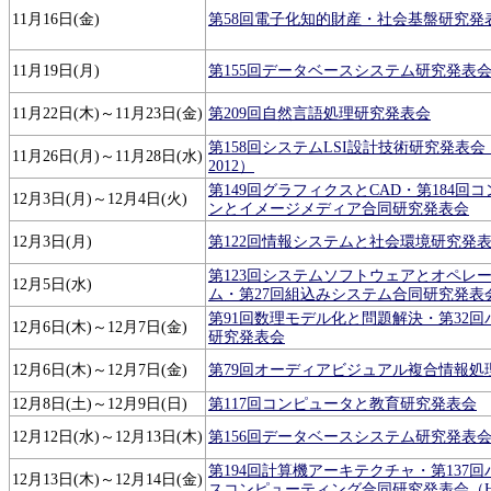
11月16日(金)
第58回電子化知的財産・社会基盤研究発
11月19日(月)
第155回データベースシステム研究発表
11月22日(木)～11月23日(金)
第209回自然言語処理研究発表会
第158回システムLSI設計技術研究発表
11月26日(月)～11月28日(水)
2012）
第149回グラフィクスとCAD・第184回
12月3日(月)～12月4日(火)
ンとイメージメディア合同研究発表会
12月3日(月)
第122回情報システムと社会環境研究発
第123回システムソフトウェアとオペレ
12月5日(水)
ム・第27回組込みシステム合同研究発表
第91回数理モデル化と問題解決・第32
12月6日(木)～12月7日(金)
研究発表会
12月6日(木)～12月7日(金)
第79回オーディアビジュアル複合情報処
12月8日(土)～12月9日(日)
第117回コンピュータと教育研究発表会
12月12日(水)～12月13日(木)
第156回データベースシステム研究発表
第194回計算機アーキテクチャ・第137
12月13日(木)～12月14日(金)
スコンピューティング合同研究発表会（HO