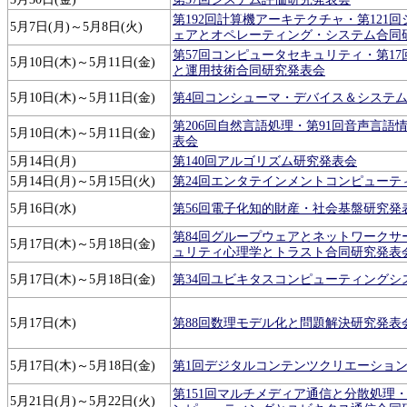
第192回計算機アーキテクチャ・第121
5月7日(月)～5月8日(火)
ェアとオペレーティング・システム合同
第57回コンピュータセキュリティ・第1
5月10日(木)～5月11日(金)
と運用技術合同研究発表会
5月10日(木)～5月11日(金)
第4回コンシューマ・デバイス＆システ
第206回自然言語処理・第91回音声言語
5月10日(木)～5月11日(金)
表会
5月14日(月)
第140回アルゴリズム研究発表会
5月14日(月)～5月15日(火)
第24回エンタテインメントコンピューテ
5月16日(水)
第56回電子化知的財産・社会基盤研究発
第84回グループウェアとネットワークサ
5月17日(木)～5月18日(金)
ュリティ心理学とトラスト合同研究発表
5月17日(木)～5月18日(金)
第34回ユビキタスコンピューティングシ
5月17日(木)
第88回数理モデル化と問題解決研究発表
5月17日(木)～5月18日(金)
第1回デジタルコンテンツクリエーショ
第151回マルチメディア通信と分散処理・
5月21日(月)～5月22日(火)