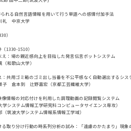
erから得られる自然言語情報を用いて行う単語への感情付加手法
川礼 中京大学
330）
1330-1510）
り鉢べえ：場の親近感向上を目指した発言伝言ボットシステム
規（和歌山大学）
ックス：共用ゴミ箱のゴミ出し当番を不公平感なく自動選出するシス
景子 倉本到 辻野嘉宏（京都工芸繊維大学）
報と映像情報の対応付けを利用した調理動画の記録閲覧システム
大学システム情報工学研究科コンピュータサイエンス専攻）
（筑波大学システム情報系情報工学域）
における取り分け行動の時系列分析の試み：「遠慮のかたまり」現象