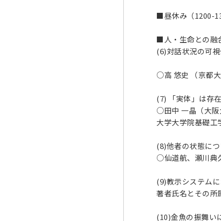
■昼休み（1200-1
■人・生命との融合 5
(6)対話状況の
○高 悠史 （京都
(7) 「実体」は
○田中 一晶（大阪
大学大学院基礎工
(8)他者の状態
○仙道航、瀬川典久
(9)教示システ
著者氏名とその所属
(10)金魚の振