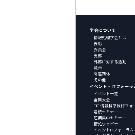
学会について
情報処理学会とは
表彰
委員会
支部
外部に対する活動
報告
関連団体
その他
イベント・ITフォーラ
イベント一覧
全国大会
FIT 情報科学技術フォ
連続セミナー
短期集中セミナー
情処ウェビナー
イベントITフォーラム