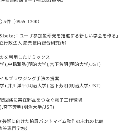
件（0955-1200）
会&beta;：ユーザ参加型研究を推進する新しい学会を作る」
立行政法人 産業技術総合研究所）
ものを利用したリミックス
),中橋雅弘(明治大学),宮下芳明(明治大学/JST)
ァイルブラウジング手法の提案
),井川洋平(明治大学),宮下芳明(明治大学/JST)
て仮想回路に実在部品をつなぐ電子工作環境
,宮下芳明(明治大学/JST)
舞台芸術に向けた協調パントマイム動作のぶれの比較
高等専門学校）