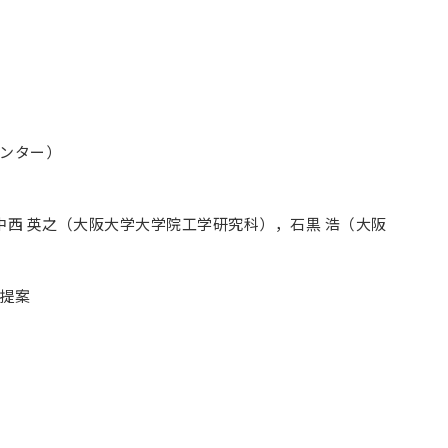
センター）
，中西 英之（大阪大学大学院工学研究科），石黒 浩（大阪
の提案