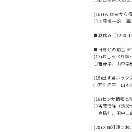
(16)Twitt
○加藤慎一朗 濱
■昼休み（1200-1
■日常との融合 4件（
(17)おしゃべ
○吉野孝，山中崇
(18)出す当ボ
◯芥川洋平 山本
(19)センサ情
○斉藤清隆（筑波
高橋伸、田中二郎
(20)大皿料理