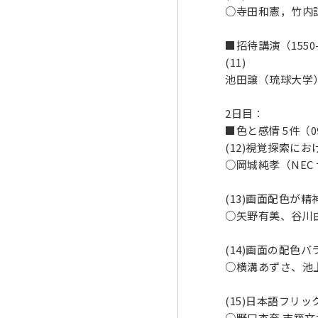
○寺田和憲，竹内
■招待講演（1550-
(11)
池田譲（琉球大学
2日目：
■色と感情 5件（09
(12)視覚探索に
○岡城純孝（NE
(13)画面配色
○矢野有美、谷川
(14)画面の配色
○横溝あずさ、池上
(15)日本語フリ
○野口杏奈 志築文