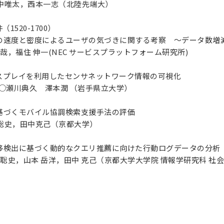
中唯太，西本一志（北陸先端大）
1520-1700）
クトの速度と密度によるユーザの気づきに関する考察 ～データ数
輝哉，福住 伸一(NEC サービスプラットフォーム研究所)
ィスプレイを利用したセンサネットワーク情報の可視化
 ○瀬川典久 澤本潤 （岩手県立大学）
に基づくモバイル協調検索支援手法の評価
聡史，田中克己（京都大学）
の遷移検出に基づく動的なクエリ推薦に向けた行動ログデータの分析
 聡史，山本 岳洋，田中 克己（京都大学大学院 情報学研究科 社