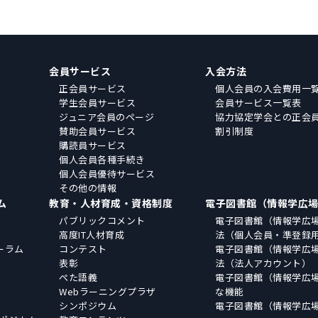
会員サービス
入会方法
正会員サービス
個人会員の入会費用一
学生会員サービス
会員サービス一覧表
ジュニア会員のページ
協力協定学会との正会
賛助会員サービス
割引制度
購読員サービス
個人会員各種手続き
個人会員優待サービス
その他の情報
ム
教育・人材育成・資格制度
電子図書館（情報学広
パブリックコメント
電子図書館（情報学広
高度IT人材育成
法（個人会員・準登録
ーラム
コンテスト
電子図書館（情報学広
表彰
法（法人アカウント）
ぺた語義
電子図書館（情報学広
Webラーニングプラザ
な機能
シンポジウム
電子図書館（情報学広