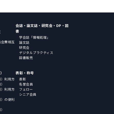
会誌・論文誌・研究会・DP・図
書
覧
学会誌「情報処理」
員会費相互
論文誌
研究会
デジタルプラクティス
図書販売
場）
表彰・称号
場）利用方
表彰
用）
名誉会員
場）利用方
フェロー
シニア会員
場）の便利
場）