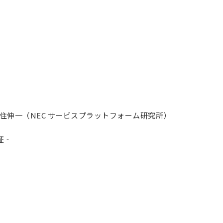
住伸一（NEC サービスプラットフォーム研究所）
証‐