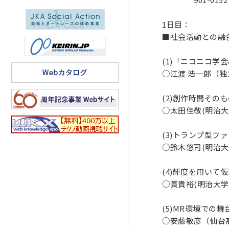
1日目：
■社会活動との融合 5
(1)「ニコニコ学
○江渡 浩一郎（独
(2)創作時間その
○太田佳敬(明治大学
(3)トランプ型フ
○鈴木悠司(明治大学
(4)輝度を用い
○貫貴裕(明治大学)
(5)MR環境での
○安藤敏彦（仙台