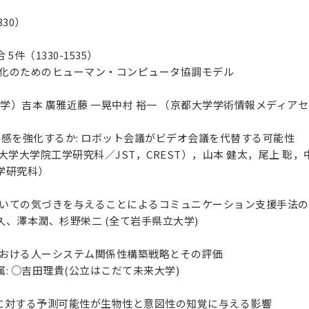
330）
件（1330-1535）
可視化のためのヒューマン・コンピュータ協調モデル
大学）吉本 廣雅近藤 一晃中村 裕一 （京都大学学術情報メディア
存在感を強化するか: ロボット会議がビデオ会議を代替する可能性
大学大学院工学研究科／JST，CREST），山本 健太，尾上 聡
学研究科）
についての気づきを与えることによるコミュニケーション支援手法
、澤本潤、杉野栄二 (全て岩手県立大学)
ムにおける人ーシステム関係性構築戦略とその評価
: ○吉田理貴(公立はこだて未来大学)
舞いに対する予測可能性が生物性と意図性の知覚に与える影響