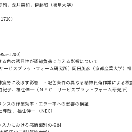
諒輔，深井英和，伊藤昭（岐阜大学）
1720）
）
55-1200）
おける色の誘目性が認知負荷に与える影響について
C サービスプラットフォーム研究所）岡田英彦（京都産業大学）福
が精神疲労に及ぼす影響 ‐配色条件の異なる精神負荷作業による検
由紀子、福住伸一（ＮＥＣ サービスプラットフォーム研究所）
バランスの作業効率・エラー率への影響の検証
輝哉 、福住伸一 （NEC）
ック入力における感情識別の検討
太郎 田中二郎(筑波大学)