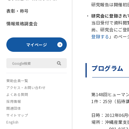
研究報告は開催初
表彰・称号
研究会に登録され
当日受付で資料閲覧
情報規格調査会
尚、研究会にご登
登録する
」のペー
マイページ
プログラム
賛助会員一覧
アクセス・お問い合わせ
第148回ヒューマ
よくある質問
1件：25分（招待
採用情報
関連団体
日時：2012年06
サイトマップ
場所：沖縄産業支
English
901-0152 