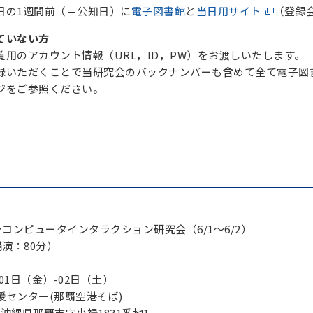
日の1週間前（＝公知日）に
電子図書館
と
当日用サイト
（登録
ていない方
用のアカウント情報（URL，ID，PW）をお渡しいたします。
録いただくことで当研究会のバックナンバーも含めて全て電子図
ジをご参照ください。
ンコンピュータインタラクション研究会（6/1～6/2）
講演：80分）
月01日（金）-02日（土）
援センター(那覇空港そば)
沖縄県那覇市字小禄1831番地1