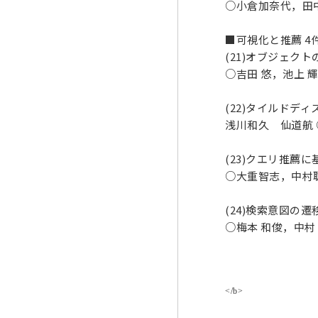
○小倉加奈代，田
■可視化と推薦 4件（
(21)オブジェ
○吉田 悠，池上 
(22)タイルドデ
浅川和久 仙道航
(23)クエリ推薦
○大重智志，中村
(24)検索意図
○梅本 和俊，中村
</b>