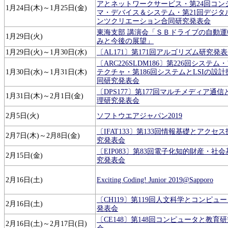
アとネットワークサービス・第24回コン
1月24日(木)～1月25日(金)
マ・デバイス＆システム・第21回デジタ
ンツクリエーション合同研究発表会
東海支部 講演会「ＳＢドライブの自動運
1月29日(火)
みと今後の展望」
1月29日(火)～1月30日(水)
〔AL171〕第171回アルゴリズム研究発
〔ARC226SLDM186〕第226回システム
1月30日(水)～1月31日(木)
テクチャ・第186回システムとLSIの設
同研究発表会
〔DPS177〕第177回マルチメディア通
1月31日(木)～2月1日(金)
理研究発表会
2月5日(火)
ソフトウエアジャパン2019
〔IFAT133〕第133回情報基礎とアクセ
2月7日(木)～2月8日(金)
究発表会
〔EIP083〕第83回電子化知的財産・社
2月15日(金)
究発表会
2月16日(土)
Exciting Coding! Junior 2019@Sapporo
〔CH119〕第119回人文科学とコンピュ
2月16日(土)
発表会
〔CE148〕第148回コンピュータと教育
2月16日(土)～2月17日(日)