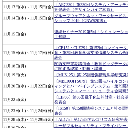
〔ARC230〕第230回システム・アーキ
11月13日(水)～11月15日(金)
究発表会（デザインガイア2019）
グループウェアとネットワークサービス 
11月14日(木)～11月15日(金)
ショップ 2019（GNWS2019）
連続セミナー2019第5回「シミュレーシ
11月15日(金)
工知能」
〔CE152・CLE29〕第152回コンピュー
11月15日(金)～11月17日(日)
育・第29回教育学習支援情報システム合
表会
関西支部定期講演会「教育ビッグデータ
11月18日(月)
に関する現状・動向・課題」
11月19日(火)
〔MUS125〕第125回音楽情報科学研究
〔MBL093ITS079〕 第93回モバイルコ
11月20日(水)～11月22日(金)
ィングとバーベイシブシステム・第79回
システムとスマートコミュニティ合同研
〔EIP86〕第86回電子化知的財産・社会
11月22日(金)
発表会
〔IS150〕第150回情報システムと社会
11月23日(土)～11月24日(日)
表会
11月28日(木)～11月29日(金)
〔AL175〕第175回アルゴリズム研究発
ユーザブルセキュリティ・プライバシー（