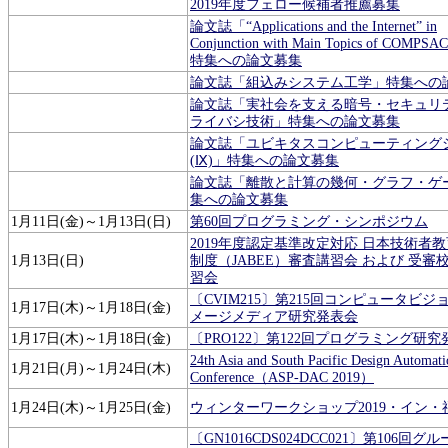
2019年度フェロー候補者推薦募集
論文誌「“Applications and the Internet” in
Conjunction with Main Topics of COMPS
特集への論文募集
論文誌「組込みシステム工学」特集への
論文誌「実社会を支える暗号・セキュリ
ライバシ技術」特集への論文募集
論文誌「ユビキタスコンピューティング
(Ⅸ)」特集への論文募集
論文誌「離散と計算の幾何・グラフ・ゲ
集への論文募集
1月11日(金)～1月13日(日)
第60回プログラミング・シンポジウム
2019年度認定基準改定対応 日本技術者
1月13日(日)
制度（JABEE）審査講習会 および 受審
習会
〔CVIM215〕第215回コンピュータビジ
1月17日(木)～1月18日(金)
メージメディア研究発表会
1月17日(木)～1月18日(金)
〔PRO122〕第122回プログラミング研究
24th Asia and South Pacific Design Automati
1月21日(月)～1月24日(木)
Conference（ASP-DAC 2019）
1月24日(木)～1月25日(金)
ウィンターワークショップ2019・イン・
〔GN1016CDS024DCC021〕第106回グ