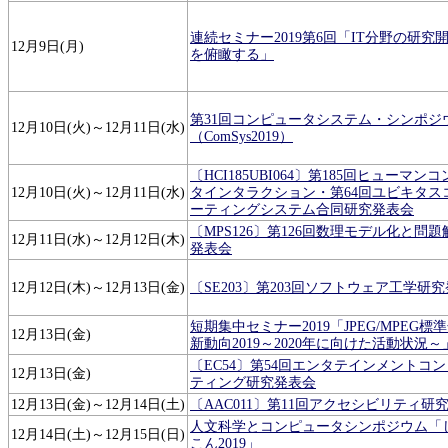
連続セミナー2019第6回「IT分野の研究
12月9日(月)
を俯瞰する」
第31回コンピュータシステム・シンポジ
12月10日(火)～12月11日(水)
（ComSys2019）
〔HCI185UBI064〕第185回ヒューマン
12月10日(火)～12月11日(水)
タインタラクション・第64回ユビキタス
ーティングシステム合同研究発表会
〔MPS126〕第126回数理モデル化と問
12月11日(水)～12月12日(木)
発表会
12月12日(木)～12月13日(金)
〔SE203〕第203回ソフトウェア工学研
短期集中セミナー2019「JPEG/MPEG標
12月13日(金)
新動向2019～2020年に向けた活動状況～
〔EC54〕第54回エンタテインメントコ
12月13日(金)
ティング研究発表会
12月13日(金)～12月14日(土)
〔AAC011〕第11回アクセシビリティ研
人文科学とコンピュータシンポジウム「
12月14日(土)～12月15日(日)
こん2019」