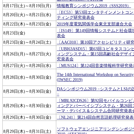
8月17日(土)～8月19日(月)
情報教育シンポジウム2019（SSS2019）
〔EC53〕第53回エンタテインメントコ
8月20日(火)～8月21日(水)
ティング研究発表会
8月22日(木)～8月23日(金)
2019年度電気関係学会東北支部連合大会
〔IS149〕第149回情報システムと社会
8月23日(金)
表会
8月23日(金)～8月24日(土)
〔AAC010〕第10回アクセシビリティ研
〔UBI63ASD15〕第63回ユビキタスコ
8月26日(月)～8月27日(火)
ィングシステム・第15回高齢社会デザイ
究発表会
8月27日(火)～8月28日(水)
〔MUS124〕第124回音楽情報科学研究
The 14th International Workshop on Security
8月28日(水)～8月30日(金)
(IWSEC 2019)
DAシンポジウム2019 −システムとLSI
8月28日(水)～8月30日(金)
−
〔MBL92CDS26〕第92回モバイルコン
8月29日(木)～8月30日(金)
ィングとパーベイシブシステム・第26回
ーマ・デバイス＆システム合同研究発表
8月29日(木)～8月30日(金)
〔NL241〕第214回自然言語処理研究発
ソフトウェアエンジニアリングシンポジ
8月29日(木)～8月31日(土)