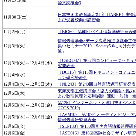
11月29日(金)
論文読破会3
日本技術者教育認定制度（JABEE）審査
11月30日(土)
よび受審校向け講習会
12月2日(月)
〔BIO60〕第60回バイオ情報学研究発表
情報処理学会×データ流通推進協議会主
12月3日(火)
集中セミナー2019「Society5.0に向けた
通」
〔CSEC087〕第87回コンピュータセキ
12月3日(火)～12月4日(水)
究発表会
〔DC115〕第115回ドキュメントコミュ
12月4日(水)
ョン研究発表会
12月4日(水)～12月5日(木)
〔NL243〕第243回自然言語処理研究発
東海支部主催講演会「協力の理論：協力
12月5日(木)
よび数理原理と応用展開−運動・対話・
第12回 インターネットと運用技術シン
12月5日(木)～12月6日(金)
(IOTS 2019)
〔AVM107〕第107回オーディオビジュ
12月5日(木)～12月6日(金)
情報処理研究発表会
12月6日(金)
〔SLP130〕第130回音声言語情報処理
12月6日(金)
〔ASD016〕第16回高齢社会デザイン研