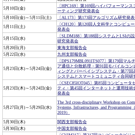
〔HPC169〕第169回ハイパフォーマン
5月10日(金)
ーティング研究発表会
5月10日(金)～5月11日(土)
〔AL173〕第173回アルゴリズム研究発
〔CH120〕第120回人文科学とコンピュ
5月11日(土)
発表会
〔SLDM188〕第188回システムとLSIの
5月15日(水)
研究発表会
5月20日(月)
東海支部報告会
5月22日(水)
九州支部報告会
〔DPS179MBL091ITS077〕第179回マ
ア通信と分散処理・第91回モバイルコン
5月23日(木)～5月24日(金)
ィングとパーベイシブシステム・第77回
システムとスマートコミュニティ合同研
〔CSEC85IOT045〕第85回コンピュー
5月23日(木)～5月24日(金)
ティ・第45回インターネットと運用技術
発表会
The 3rd cross-disciplinary Workshop on Com
5月27日(月)～5月29日(水)
Systems, Infrastructures, and Programmin
2019）
5月30日(木)
関西支部報告会
5月30日(木)
中国支部報告会