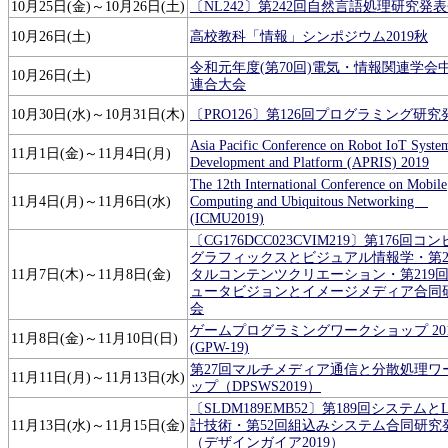
10月25日(金)～10月26日(土)
〔NL242〕第242回自然言語処理研究発
10月26日(土)
高校教科「情報」シンポジウム2019秋
令和元年度(第70回)電気・情報関連学会
10月26日(土)
連合大会
10月30日(水)～10月31日(木)
〔PRO126〕第126回プログラミング研究
Asia Pacific Conference on Robot IoT Syste
11月1日(金)～11月4日(月)
Development and Platform (APRIS) 2019
The 12th International Conference on Mobile
11月4日(月)～11月6日(水)
Computing and Ubiquitous Networking
(ICMU2019)
〔CG176DCC023CVIM219〕第176回コ
グラフィックスとビジュアル情報学・第2
11月7日(木)～11月8日(金)
タルコンテンツクリエーション・第219
ュータビジョンとイメージメディア合同
会
ゲームプログラミングワークショップ 201
11月8日(金)～11月10日(日)
(GPW-19)
第27回マルチメディア通信と分散処理ワ
11月11日(月)～11月13日(水)
ップ（DPSWS2019）
〔SLDM189EMB52〕第189回システムと
11月13日(水)～11月15日(金)
計技術・第52回組込みシステム合同研究
（デザインガイア2019）