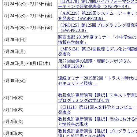
〔HPC170〕第170回ハイパフォーマン
7月24日(水)～7月26日(金)
ーティング研究発表会（SWoPP2019）
〔ARC229〕第229回システム・アーキ
7月24日(水)～7月26日(金)
究発表会（SWoPP2019）
〔PRO125〕第125回プログラミング研究
7月25日(木)～7月26日(金)
（SWoPP2019）
関西支部 2019年度セミナー「小中学生
7月28日(日)
情報科学教室」
〔MPS124〕第124回数理モデル化と問
7月29日(月)
発表会
第22回画像の認識・理解シンポジウム
7月29日(月)～8月1日(木)
（MIRU2019）
連続セミナー2019第2回「トラスト時代
7月30日(火)
セキュリティ技術」
教員免許更新講習【選択】テキスト型言
8月1日(木)
プログラミングの学ばせ方
〔CH121〕第121回人文科学とコンピュ
8月1日(木)
発表会
教員免許更新講習【選択】高校における
8月2日(金)
と情報科の現状
教員免許更新講習【選択】プログラミン
8月8日(木)
適した処理系とその特徴