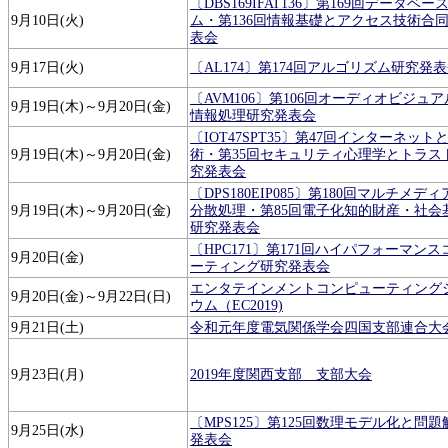
〔DBS169IFAT136〕第169回データベ
9月10日(火)
ム・第136回情報基礎とアクセス技術合
表会
9月17日(火)
〔AL174〕第174回アルゴリズム研究発
〔AVM106〕第106回オーディオビジュ
9月19日(木)～9月20日(金)
情報処理研究発表会
〔IOT47SPT35〕第47回インターネット
9月19日(木)～9月20日(金)
術・第35回セキュリティ心理学とトラス
究発表会
〔DPS180EIP085〕第180回マルチメデ
9月19日(木)～9月20日(金)
分散処理・第85回電子化知的財産・社会
研究発表会
〔HPC171〕第171回ハイパフォーマン
9月20日(金)
ーティング研究発表会
エンタテインメントコンピューティング
9月20日(金)～9月22日(日)
ウム（EC2019)
9月21日(土)
令和元年度電気関係学会四国支部連合大
9月23日(月)
2019年度関西支部 支部大会
〔MPS125〕第125回数理モデル化と問
9月25日(水)
発表会