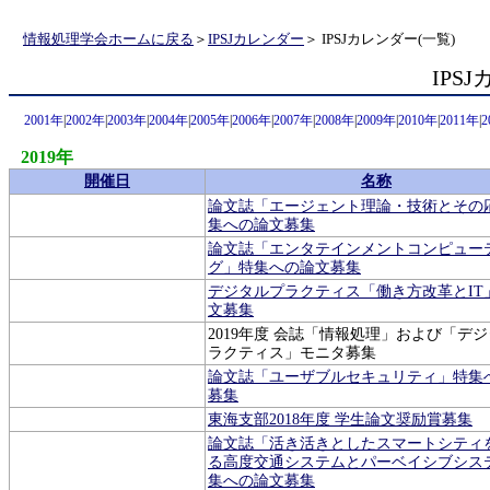
情報処理学会ホームに戻る
＞
IPSJカレンダー
＞ IPSJカレンダー(一覧)
IPS
2001年
|
2002年
|
2003年
|
2004年
|
2005年
|
2006年
|
2007年
|
2008年
|
2009年
|
2010年
|
2011年
|
2
2019年
開催日
名称
論文誌「エージェント理論・技術とその
集への論文募集
論文誌「エンタテインメントコンピュー
グ」特集への論文募集
デジタルプラクティス「働き方改革とIT
文募集
2019年度 会誌「情報処理」および「デ
ラクティス」モニタ募集
論文誌「ユーザブルセキュリティ」特集
募集
東海支部2018年度 学生論文奨励賞募集
論文誌「活き活きとしたスマートシティ
る高度交通システムとパーベイシブシス
集への論文募集