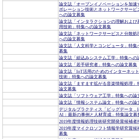
論文誌「オープンイノベーションを加速
ボレーション技術とネットワークサービ
への論文募集
論文誌「インタラクションの理解および
用技術」特集への論文募集
論文誌「ネットワークサービスと分散処
への論文募集
論文誌「人文科学とコンピュータ」特集
募集
論文誌「組込みシステム工学」特集への
論文誌「若手研究者」特集への論文募集
論文誌「IoT活用のためのインターネッ
技術」特集への論文募集
論文誌「ますます拡がる音楽情報処理」
論文募集
論文誌「ソフトウェア工学」特集への論
論文誌「情報システム論文」特集への論
デジタルプラクティス「ビッグデータ，I
AI：最新の事例と人材育成」特集論文募
2019年度情報処理技術研究開発賞候補者
2019年度マイクロソフト情報学研究賞候
募集