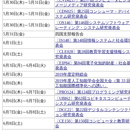
〔CVIM217〕第217回コンピュータビジ
5月30日(木)～5月31日(金)
メージメディア研究発表会
〔CDS025〕第25回コンシューマ・デバ
5月30日(木)～5月31日(金)
ステム研究発表会
〔OS146〕第146回システムソフトウェ
5月30日(木)～5月31日(金)
レーティング・システム研究発表会
5月31日(金)
四国支部報告会
〔IS148〕第148回情報システムと社会
6月1日(土)
表会
〔CLE028〕第28回教育学習支援情報シ
6月1日(土)
究発表会
〔EIP84〕第84回電子化知的財産・社会
6月3日(月)～6月4日(火)
発表会
6月5日(水)
2019年度定時総会
2019年度人工知能学会全国大会（第 33 
6月6日(木)
工知能国際標準化への誘い」
6月6日(木)～6月7日(金)
〔PRO124〕第124回プログラミング研究
〔UBI62〕第62回ユビキタスコンピュー
6月6日(木)～6月7日(金)
システム研究発表会
〔DCC22〕第22回デジタルコンテンツ
6月7日(金)～6月8日(土)
ョン研究発表会
〔CE150〕第150回コンピュータと教育
6月8日(土)
会