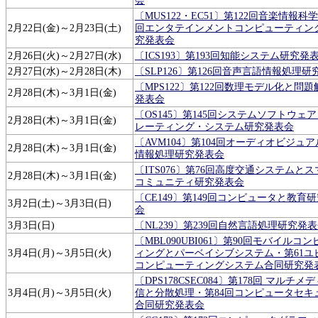
会
〔MUS122・EC51〕第122回音楽情報科学
2月22日(金)～2月23日(土)
回エンタテインメントコンピューティン
究発表会
2月26日(火)～2月27日(水)
〔ICS193〕第193回知能システム研究発
2月27日(水)～2月28日(木)
〔SLP126〕第126回音声言語情報処理
〔MPS122〕第122回数理モデル化と問
2月28日(木)～3月1日(金)
発表会
〔OS145〕第145回システムソフトウェ
2月28日(木)～3月1日(金)
レーティング・システム研究発表会
〔AVM104〕第104回オーディオビジュ
2月28日(木)～3月1日(金)
情報処理研究発表会
〔ITS076〕第76回高度交通システムと
2月28日(木)～3月1日(金)
コミュニティ研究発表会
〔CE149〕第149回コンピュータと教育
3月2日(土)～3月3日(日)
会
3月3日(日)
〔NL239〕第239回自然言語処理研究発
〔MBL090UBI061〕第90回モバイルコ
3月4日(月)～3月5日(火)
ィングとパーベイシブシステム・第61ユ
コンピューティングシステム合同研究発
〔DPS178CSEC084〕第178回 マルチメ
3月4日(月)～3月5日(火)
信と分散処理・第84回コンピュータセキ
合同研究発表会