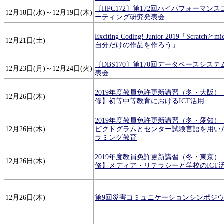
〔HPC172〕第172回ハイパフォーマン
12月18日(水)～12月19日(木)
ーティング研究発表会
Exciting Coding! Junior 2019「Scratchとmi
12月21日(土)
自分だけの作品を作ろう」
〔DBS170〕第170回データベースシス
12月23日(月)～12月24日(火)
表会
2019年度教員免許更新講習（冬・大阪）
12月26日(木)
修】初等中等教育におけるICT活用
2019年度教員免許更新講習（冬・愛知）
12月26日(木)
ピクトグラムとセンター試験言語を用い
ラミング教育
2019年度教員免許更新講習（冬・東京）
12月26日(木)
修】メディア・リテラシーと学校のICT
12月26日(木)
第9回災害コミュニケーションシンポジ