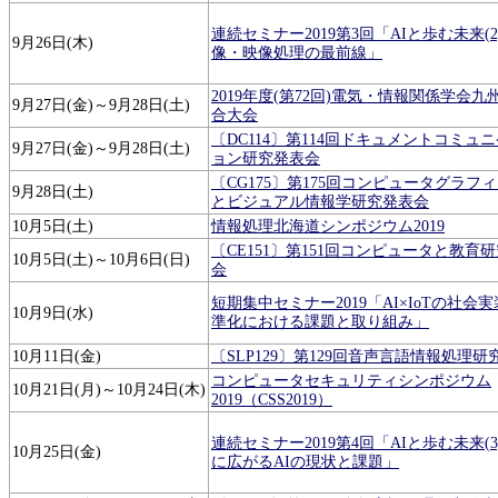
連続セミナー2019第3回「AIと歩む未来(2
9月26日(木)
像・映像処理の最前線」
2019年度(第72回)電気・情報関係学会九
9月27日(金)～9月28日(土)
合大会
〔DC114〕第114回ドキュメントコミュ
9月27日(金)～9月28日(土)
ョン研究発表会
〔CG175〕第175回コンピュータグラフ
9月28日(土)
とビジュアル情報学研究発表会
10月5日(土)
情報処理北海道シンポジウム2019
〔CE151〕第151回コンピュータと教育
10月5日(土)～10月6日(日)
会
短期集中セミナー2019「AI×IoTの社会
10月9日(水)
準化における課題と取り組み」
10月11日(金)
〔SLP129〕第129回音声言語情報処理
コンピュータセキュリティシンポジウム
10月21日(月)～10月24日(木)
2019（CSS2019）
連続セミナー2019第4回「AIと歩む未来(
10月25日(金)
に広がるAIの現状と課題」