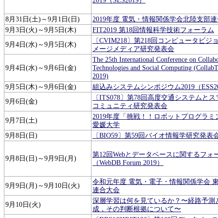
2019（SES2019）
8月31日(土)～9月1日(日)
2019年度 電気・情報関係学会北陸支部
9月3日(火)～9月5日(木)
FIT2019 第18回情報科学技術フォーラム
〔CVIM218〕第218回コンピュータビジ
9月4日(水)～9月5日(木)
メージメディア研究発表会
The 25th International Conference on Collab
9月4日(水)～9月6日(金)
Technologies and Social Computing (Collab
2019)
9月5日(木)～9月6日(金)
組込みシステムシンポジウム2019（ESS20
〔ITS078〕第78回高度交通システムと
9月6日(金)
コミュニティ研究発表会
2019年度「挑戦！！ロボットプログラミ
9月7日(土)
愛媛大学
9月8日(日)
〔BIO59〕第59回バイオ情報学研究発表
第12回Webとデータベースに関するフォ
9月8日(日)～9月9日(月)
（WebDB Forum 2019）
令和元年度 電気・電子・情報関係学会 
9月9日(月)～9月10日(火)
連合大会
深層学習は何を見ているか？〜経路予測
9月10日(火)
成，その判断根拠について〜