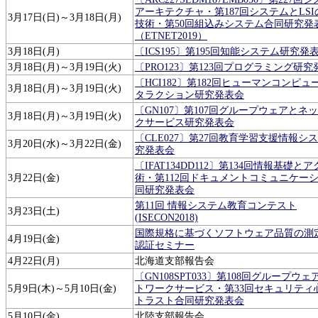
アーキテクチャ・第187回システムとLS
3月17日(日)～3月18日(月)
技術・第50回組込みシステム合同研究発
（ETNET2019）
3月18日(月)
〔ICS195〕第195回知能システム研究発
3月18日(月)～3月19日(火)
〔PRO123〕第123回プログラミング研究
〔HCI182〕第182回ヒューマンコンピュ
3月18日(月)～3月19日(火)
タラクション研究発表会
〔GN107〕第107回グループウェアとネ
3月18日(月)～3月19日(火)
クサービス研究発表会
〔CLE027〕第27回教育学習支援情報シ
3月20日(水)～3月22日(金)
究発表会
〔IFAT134DD112〕第134回情報基礎と
3月22日(金)
術・第112回ドキュメントコミュニケー
同研究発表会
第11回 情報システム教育コンテスト
3月23日(土)
(ISECON2018)
国際規格に基づくソフトウェア品質の測
4月19日(金)
認証セミナー
4月22日(月)
北海道支部報告会
〔GN108SPT033〕第108回グループウ
5月9日(木)～5月10日(金)
トワークサービス・第33回セキュリティ
トラスト合同研究発表会
5月10日(金)
北陸支部報告会