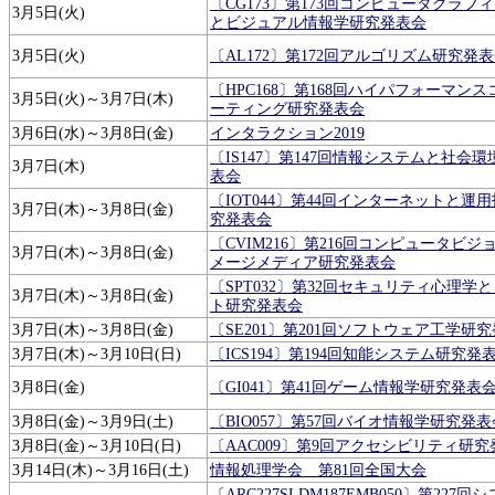
〔CG173〕第173回コンピュータグラフ
3月5日(火)
とビジュアル情報学研究発表会
3月5日(火)
〔AL172〕第172回アルゴリズム研究発
〔HPC168〕第168回ハイパフォーマン
3月5日(火)～3月7日(木)
ーティング研究発表会
3月6日(水)～3月8日(金)
インタラクション2019
〔IS147〕第147回情報システムと社会
3月7日(木)
表会
〔IOT044〕第44回インターネットと運
3月7日(木)～3月8日(金)
究発表会
〔CVIM216〕第216回コンピュータビジ
3月7日(木)～3月8日(金)
メージメディア研究発表会
〔SPT032〕第32回セキュリティ心理学
3月7日(木)～3月8日(金)
ト研究発表会
3月7日(木)～3月8日(金)
〔SE201〕第201回ソフトウェア工学研
3月7日(木)～3月10日(日)
〔ICS194〕第194回知能システム研究発
3月8日(金)
〔GI041〕第41回ゲーム情報学研究発表
3月8日(金)～3月9日(土)
〔BIO057〕第57回バイオ情報学研究発表
3月8日(金)～3月10日(日)
〔AAC009〕第9回アクセシビリティ研
3月14日(木)～3月16日(土)
情報処理学会 第81回全国大会
〔ARC227SLDM187EMB050〕第227回