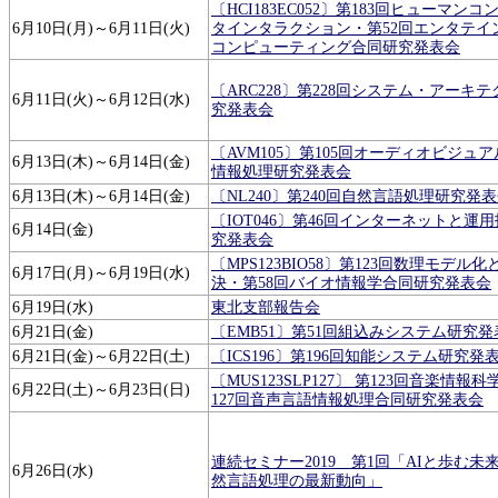
〔HCI183EC052〕第183回ヒューマンコ
6月10日(月)～6月11日(火)
タインタラクション・第52回エンタテイ
コンピューティング合同研究発表会
〔ARC228〕第228回システム・アーキ
6月11日(火)～6月12日(水)
究発表会
〔AVM105〕第105回オーディオビジュ
6月13日(木)～6月14日(金)
情報処理研究発表会
6月13日(木)～6月14日(金)
〔NL240〕第240回自然言語処理研究発
〔IOT046〕第46回インターネットと運
6月14日(金)
究発表会
〔MPS123BIO58〕第123回数理モデル
6月17日(月)～6月19日(水)
決・第58回バイオ情報学合同研究発表会
6月19日(水)
東北支部報告会
6月21日(金)
〔EMB51〕第51回組込みシステム研究発
6月21日(金)～6月22日(土)
〔ICS196〕第196回知能システム研究発
〔MUS123SLP127〕 第123回音楽情報
6月22日(土)～6月23日(日)
127回音声言語情報処理合同研究発表会
連続セミナー2019 第1回「AIと歩む未来
6月26日(水)
然言語処理の最新動向」