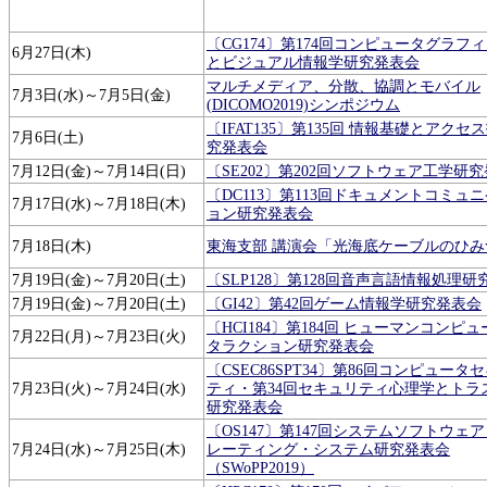
〔CG174〕第174回コンピュータグラフ
6月27日(木)
とビジュアル情報学研究発表会
マルチメディア、分散、協調とモバイル
7月3日(水)～7月5日(金)
(DICOMO2019)シンポジウム
〔IFAT135〕第135回 情報基礎とアクセ
7月6日(土)
究発表会
7月12日(金)～7月14日(日)
〔SE202〕第202回ソフトウェア工学研
〔DC113〕第113回ドキュメントコミュ
7月17日(水)～7月18日(木)
ョン研究発表会
7月18日(木)
東海支部 講演会「光海底ケーブルのひみ
7月19日(金)～7月20日(土)
〔SLP128〕第128回音声言語情報処理
7月19日(金)～7月20日(土)
〔GI42〕第42回ゲーム情報学研究発表会
〔HCI184〕第184回 ヒューマンコンピ
7月22日(月)～7月23日(火)
タラクション研究発表会
〔CSEC86SPT34〕第86回コンピュータ
7月23日(火)～7月24日(水)
ティ・第34回セキュリティ心理学とトラ
研究発表会
〔OS147〕第147回システムソフトウェ
7月24日(水)～7月25日(木)
レーティング・システム研究発表会
（SWoPP2019）