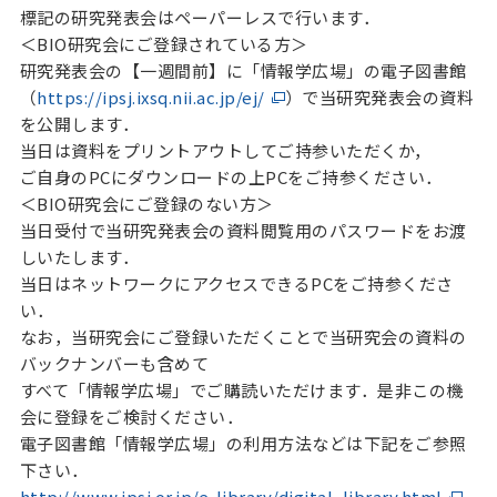
標記の研究発表会はペーパーレスで行います．
＜BIO研究会にご登録されている方＞
研究発表会の【一週間前】に「情報学広場」の電子図書館
（
https://ipsj.ixsq.nii.ac.jp/ej/
）で当研究発表会の資料
を公開します．
当日は資料をプリントアウトしてご持参いただくか，
ご自身のPCにダウンロードの上PCをご持参ください．
＜BIO研究会にご登録のない方＞
当日受付で当研究発表会の資料閲覧用のパスワードをお渡
しいたします．
当日はネットワークにアクセスできるPCをご持参くださ
い．
なお，当研究会にご登録いただくことで当研究会の資料の
バックナンバーも含めて
すべて「情報学広場」でご購読いただけます．是非この機
会に登録をご検討ください．
電子図書館「情報学広場」の利用方法などは下記をご参照
下さい．
http://www.ipsj.or.jp/e-library/digital_library.html