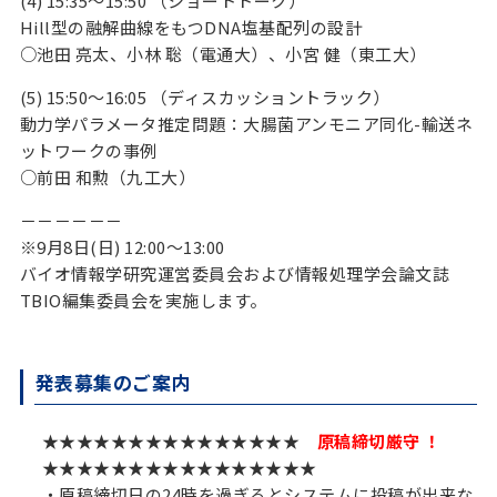
(4) 15:35～15:50 （ショートトーク）
Hill型の融解曲線をもつDNA塩基配列の設計
○池田 亮太、小林 聡（電通大）、小宮 健（東工大）
(5) 15:50～16:05 （ディスカッショントラック）
動力学パラメータ推定問題：大腸菌アンモニア同化-輸送ネ
ットワークの事例
○前田 和勲（九工大）
－－－－－－
※9月8日(日) 12:00～13:00
バイオ情報学研究運営委員会および情報処理学会論文誌
TBIO編集委員会を実施します。
発表募集のご案内
★★★★★★★★★★★★★★★
原稿締切厳守 ！
★★★★★★★★★★★★★★★★
・原稿締切日の24時を過ぎるとシステムに投稿が出来な