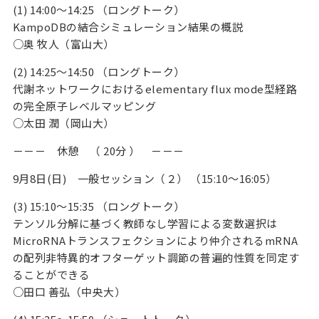
(1) 14:00～14:25 （ロングトーク）
KampoDBの結合シミュレーション結果の概説
○奥 牧人（富山大）
(2) 14:25～14:50 （ロングトーク）
代謝ネットワークにおけるelementary flux mode型経路
の完全原子レベルマッピング
○太田 潤（岡山大）
－－－ 休憩 （ 20分 ） －－－
9月8日(日) 一般セッション（２） （15:10～16:05）
(3) 15:10～15:35 （ロングトーク）
テンソル分解に基づく教師なし学習による変数選択は
MicroRNAトランスフェクションにより仲介されるmRNA
の配列非特異的オフターゲット調節の普遍的性質を同定す
ることができる
○田口 善弘（中央大）