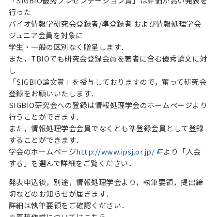
「SIGBIO優秀プレゼンテーション賞」は評価が高い発表を
行った
バイオ情報学研究会登録者/準登録者 および情報処理学会
ジュニア会員を対象に
学生・一般の区別なく贈呈します．
また，TBIOでも研究会登録会員を著者に含む優秀論文に対
し
「SIGBIO論文賞」を授与しておりますので，奮って研究会
登録をお願いいたします．
SIGBIO研究会への登録は情報処理学会のホームページより
行うことができます．
また，情報処理学会会員でなくとも準登録会員として登録
することができます．
学会のホームページ
http://www.ipsj.or.jp/
より「入会
する」を選んで詳細をご覧ください．
発表申込後，別途，情報処理学会より，執筆要領，提出締
切などのお知らせが届きます．
詳細は執筆要領をご確認ください．
※原稿作成についてはこちら