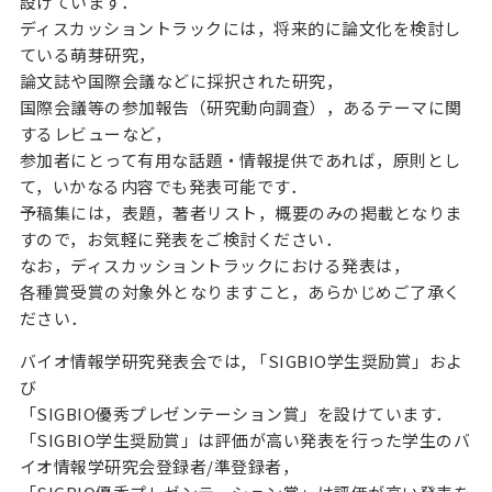
設けています．
ディスカッショントラックには，将来的に論文化を検討し
ている萌芽研究，
論文誌や国際会議などに採択された研究，
国際会議等の参加報告（研究動向調査），あるテーマに関
するレビューなど，
参加者にとって有用な話題・情報提供であれば，原則とし
て，いかなる内容でも発表可能です．
予稿集には，表題，著者リスト，概要のみの掲載となりま
すので，お気軽に発表をご検討ください．
なお，ディスカッショントラックにおける発表は，
各種賞受賞の対象外となりますこと，あらかじめご了承く
ださい．
バイオ情報学研究発表会では, 「SIGBIO学生奨励賞」およ
び
「SIGBIO優秀プレゼンテーション賞」を設けています．
「SIGBIO学生奨励賞」は評価が高い発表を行った学生のバ
イオ情報学研究会登録者/準登録者，