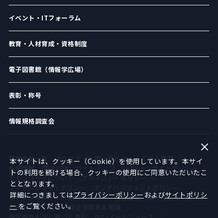
イベント・ITフォーラム
教育・人材育成・資格制度
電子図書館（情報学広場）
表彰・称号
情報規格調査会
賛助会員一覧
アクセス・お問い合わせ
よくある質問
本サイトは、クッキー（Cookie）を使用しています。本サイ
採用情報
関連団体
サイトマップ
English
サイトポリシー
トの利用を続ける場合、クッキーの使用にご同意いただいたこ
セキュリティについて
プライバシーポリシー
ととなります。
アクセシビリティポリシー
アンチハラスメントポリシー
詳細につきましては
プライバシーポリシー
および
サイトポリシ
ソーシャルメディア運用ポリシー
倫理綱領
著作権について
ー
をご覧ください。
広告のお申し込み
安全保障貿易管理
特定商取引法に基づく表記
IPSJメールニュース