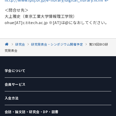
＜問合せ先＞
大上雅史（東京工業大学情報理工学院）
ohue[AT]c.titech.ac.jp ※[AT]は@になおしてください。
研究会
研究発表会・シンポジウム開催予定
第59回BIO研
究発表会
学会について
会員サービス
入会方法
会誌・論文誌・研究会・DP・図書