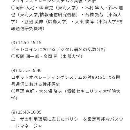
ンラインストレージシステムの実装・評価
○岡部 大地・柳 宏之（東海大学）・木村 隼人・鈴木 達
也（東海大学/情報通信研究機構）・石橋 拓哉（東海大
学）・渡邉 英伸（広島大学）・大東 俊博（東海大学/情
報通信研究機構）
(3) 14:50-15:15
ビットコインにおけるデジタル署名の乱数分析
○坂間 潤一郎・金岡 晃（東邦大学）
(4) 15:15-15:40
ロボットオペレーティングシステムの対応OSによる暗
号通信における性能評価
○亘理 克好・大久保 隆夫（情報セキュリティ大学院大
学）
(9) 15:40-16:05
ユーザの利用環境に応じたポリシーを設定可能なパスワ
ードマネージャ