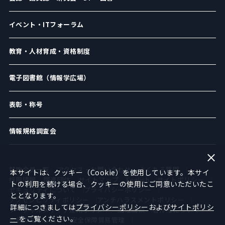
イベント・ITフォーラム
教育・人材育成・資格制度
電子図書館（情報学広場）
表彰・称号
情報規格調査会
賛助会員一覧
アクセス・お問い合わせ
よくある質問
本サイトは、クッキー（Cookie）を使用しています。本サイ
採用情報
関連団体
サイトマップ
English
サイトポリシー
トの利用を続ける場合、クッキーの使用にご同意いただいたこ
セキュリティについて
プライバシーポリシー
ととなります。
アクセシビリティポリシー
アンチハラスメントポリシー
詳細につきましては
プライバシーポリシー
および
サイトポリシ
ソーシャルメディア運用ポリシー
倫理綱領
著作権について
ー
をご覧ください。
広告のお申し込み
安全保障貿易管理