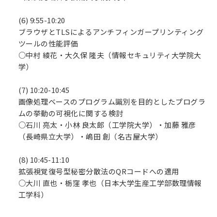
(6) 9:55-10:20
ブラウザとTLSによるアンチフィンガープリンティング
ツールの性能評価
○中村 綾花・大久保 隆夫（情報セキュリティ大学院大
学）
(7) 10:20-10:45
画像処理ベースのプログラム識別を目的としたプログラ
ムの挙動の可視化に関する検討
○石川 亮太・小林 良太郎（工学院大学）・加藤 雅彦
（長崎県立大学）・嶋田 創（名古屋大学）
(8) 10:45-11:10
拡張視覚復号型秘密分散法のQRコードへの適用
○大川 直也・栃窪 孝也（日本大学生産工学部数理情報
工学科）