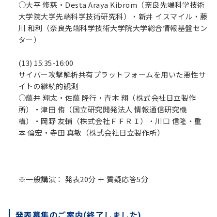
○大平 修慈・Desta Araya Kibrom（奈良先端科学技術
大学院大学先端科学技術研究科）・新井 イスマイル・藤
川 和利（奈良先端科学技術大学院大学総合情報基盤セン
ター）
(13) 15:35-16:00
サイバー攻撃解析共有プラットフォームを用いた悪性サ
イトの継続的観測
○藤井 翔太・佐藤 隆行・青木 翔（株式会社日立製作
所）・津田 侑（国立研究開発法人 情報通信研究機
構）・岡野 友輔（株式会社ＦＦＲＩ）・川口 信隆・重
本 倫宏・寺田 真敏（株式会社日立製作所）
※一般講演： 発表20分 ＋ 質疑応答5分
発表募集のご案内(終了しました)