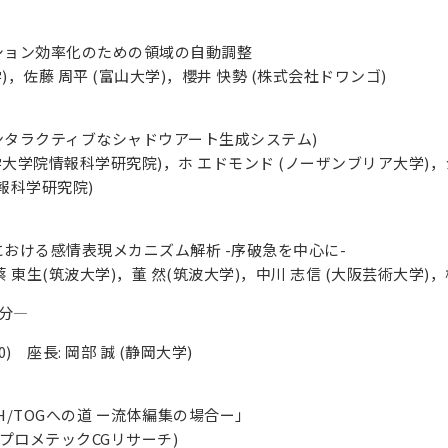
ション効率化のための領域の自動調整
)，佐藤 周平 (富山大学)，櫻井 快勢 (株式会社ドワンゴ)
ンタラクティブなシャドウアート生成システム)
学大学院情報科学研究院)，ホ エドモンド (ノーザンブリア大学)，
報科学研究院)
おける感情表現メカニズム解析 -序破急を中心に-
蔡 東生(筑波大学)，董 然(筑波大学)，中川 志信 (大阪芸術大学)，
20分—
:50) 座長: 岡部 誠 (静岡大学)
PH/TOGへの道 ー流体編集の場合ー」
プロメテックCGリサーチ)