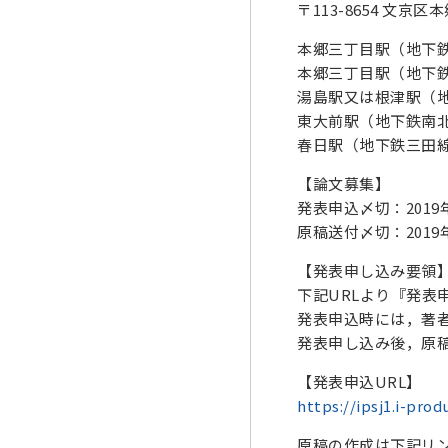
〒113-8654 文京区本
本郷三丁目駅（地下
本郷三丁目駅（地下
湯島駅又は根津駅（
東大前駅（地下鉄南
春日駅（地下鉄三田線
【論文募集】
発表申込〆切：2019
原稿送付〆切：2019
【発表申し込み要領
下記URLより『発表
発表申込時には，著
発表申し込み後，原
【発表申込URL】
https://ipsj1.i-prod
原稿の作成は下記リン