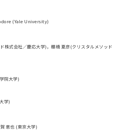
Yale University)
ッド株式会社／慶応大学)，棚橋 夏彦(クリスタルメソッド
山学院大学)
大学)
賀 恵也 (東京大学)