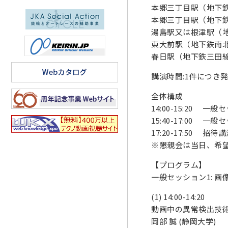
本郷三丁目駅（地下
本郷三丁目駅（地下
湯島駅又は根津駅（
東大前駅（地下鉄南
春日駅（地下鉄三田線
講演時間:1件につき
全体構成
14:00-15:20 一
15:40-17:00 一
17:20-17:50 招待
※懇親会は当日、希
【プログラム】
一般セッション1: 画像 (
(1) 14:00-14:20
動画中の異常検出技
岡部 誠 (静岡大学)