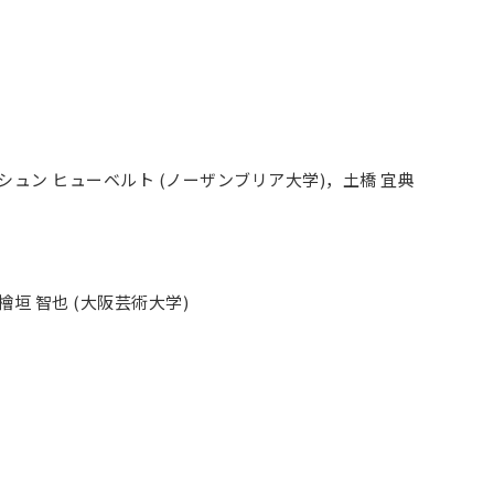
シュン ヒューベルト (ノーザンブリア大学)，土橋 宜典
檜垣 智也 (大阪芸術大学)