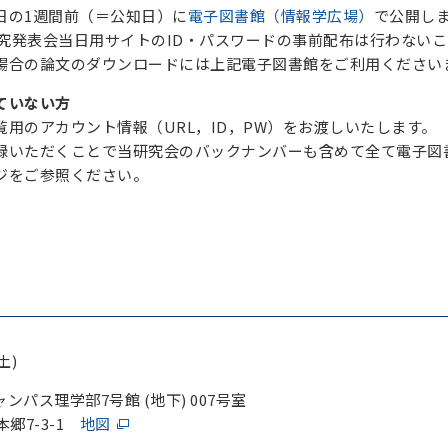
日の1週間前（＝公知日）に
電子図書館（情報学広場）
で公開し
り研究発表会当日用サイトのID・パスワードの事前配布は行わな
場合の論文のダウンロードには上記電子図書館をご利用ください
ていない方
用のアカウント情報（URL，ID，PW）をお渡しいたします。
録いただくことで当研究会のバックナンバーも含めて全て電子図
ジをご参照ください。
土)
ンパス理学部7号館 (地下) 007号室
本郷7-3-1
地図