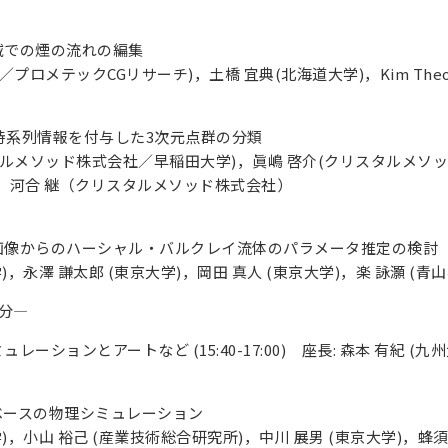
域での煙の流れの編集
ロメテックCGリサーチ)，土橋 宜典(北海道大学)，Kim Theodore (
報と時系列情報を付与した3次元点群の分類
タルメソッド株式会社／早稲田大学)，眞嶋 啓介(クリスタルメソ
，河合 継（クリスタルメソッド株式会社）
画像からのハーシャル・バルクレイ流体のパラメータ推定の検討
)，永澤 謙太郎 (東京大学)，岡田 真人 (東京大学)，楽 詠灝 (青
20分—
レーションとアートなど (15:40-17:00) 座長: 森本 有紀 (九州
ベースの物理シミュレーション
)，小山 裕己 (産業技術総合研究所)，中川 展男 (東京大学)，蜂須