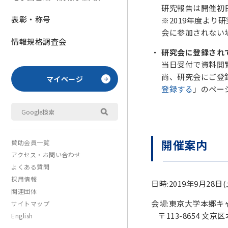
研究報告は開催初
表彰・称号
※2019年度よ
会に参加されない
情報規格調査会
研究会に登録され
当日受付で資料閲覧
尚、研究会にご登
マイページ
登録する
」のペー
開催案内
賛助会員一覧
アクセス・お問い合わせ
よくある質問
採用情報
日時:2019年9月28日(
関連団体
会場:東京大学本郷キャ
サイトマップ
〒113-8654 文京区
English