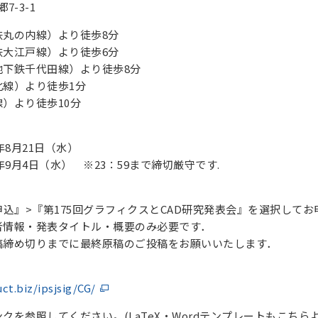
郷7-3-1
鉄丸の内線）より徒歩8分
鉄大江戸線）より徒歩6分
地下鉄千代田線）より徒歩8分
北線）より徒歩1分
）より徒歩10分
年8月21日（水）
年9月4日（水） ※23：59まで締切厳守です.
】
申込』>『第175回グラフィクスとCAD研究発表会』を選択して
者情報・発表タイトル・概要のみ必要です．
稿締め切りまでに最終原稿のご投稿をお願いいたします．
uct.biz/ipsjsig/CG/
クを参照してください。(LaTeX・Wordテンプレートもこちら