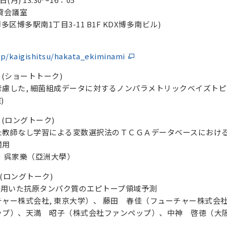
貸会議室
博多区博多駅南
1
丁目
3-11 B1F KDX
博多南ビル
)
jp/kaigishitsu/hakata_ekiminami
 (
ショートトーク
)
考慮した
,
細菌組成データに対するノンパラメトリックベイズトピ
院
)
 (
ロングトーク
)
た教師なし学習による変数選択法のＴＣＧＡデータベースにおけ
適用
、呉家樂（亞洲大學）
 (
ロングトーク
)
を用いた抗原タンパク質のエピトープ領域予測
チャー株式会社
,
東京大学）、 藤田 春佳（フューチャー株式会
ップ）、天満 昭子（株式会社ファンペップ）、中神 啓徳（大