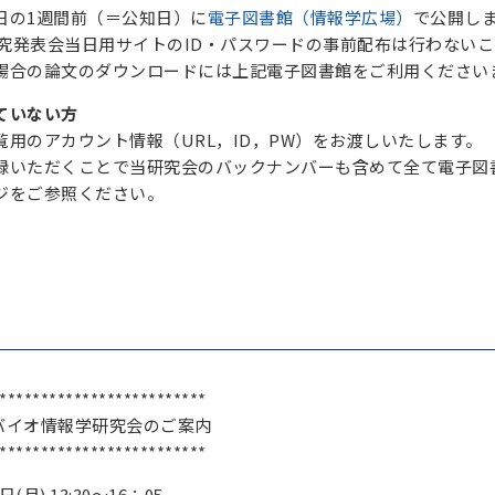
日の1週間前（＝公知日）に
電子図書館（情報学広場）
で公開し
り研究発表会当日用サイトのID・パスワードの事前配布は行わな
場合の論文のダウンロードには上記電子図書館をご利用ください
ていない方
用のアカウント情報（URL，ID，PW）をお渡しいたします。
録いただくことで当研究会のバックナンバーも含めて全て電子図
ジをご参照ください。
*************************
バイオ情報学研究会のご案内
*************************
日
(
月
) 13:30
～
16
：
05