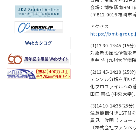
会場：博多駅南
BMT
(
〒
812-0016
福岡市
アクセス
https://bmt-group.
(1)13:30-13:45 (15
分
)
対象者の属性情報を
奥井 佑
(
九州大学病
(2)13:45-14:10 (25
分
)
テンソル分解を用い
化プロファイルへの
田口 善弘
(
中央大学
)
(3)14:10-14:35(25
分
)
注意機構付き
LSTM
農見 俊明（フュー
（株式会社ファンペ