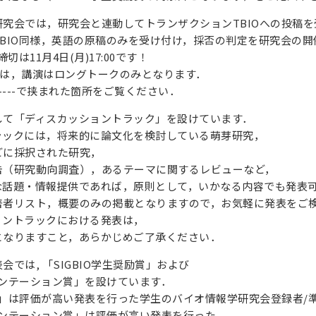
究会では，研究会と連動してトランザクションTBIOへの投稿を
BIO同様，英語の原稿のみを受け付け，採否の判定を研究会の
切は11月4日(月)17:00です！
場合は，講演はロングトークのみとなります．
------で挟まれた箇所をご覧ください．
して「ディスカッショントラック」を設けています．
ラックには，将来的に論文化を検討している萌芽研究，
どに採択された研究，
告（研究動向調査），あるテーマに関するレビューなど，
な話題・情報提供であれば，原則として，いかなる内容でも発表
著者リスト，概要のみの掲載となりますので，お気軽に発表をご
ョントラックにおける発表は，
となりますこと，あらかじめご了承ください．
では, 「SIGBIO学生奨励賞」および
レゼンテーション賞」を設けています．
励賞」は評価が高い発表を行った学生のバイオ情報学研究会登録者/
レゼンテーション賞」は評価が高い発表を行った