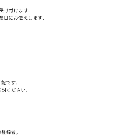
受け付けます．
開催日にお伝えします．
可能です．
検討ください．
準登録者，