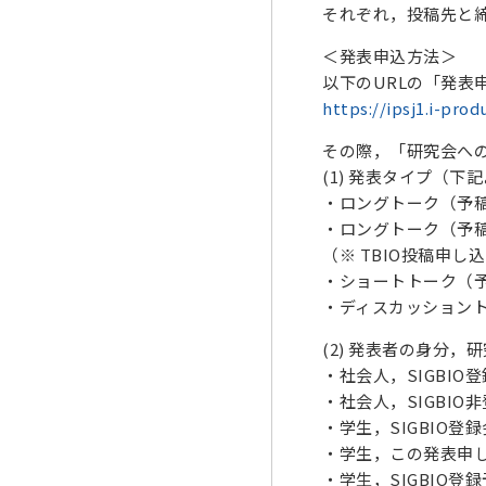
それぞれ，投稿先と
＜発表申込方法＞
以下のURLの「発表
https://ipsj1.i-prod
その際，「研究会へ
(1) 発表タイプ（下
・ロングトーク（予稿
・ロングトーク（予稿
（※ TBIO投稿申
・ショートトーク（予
・ディスカッショント
(2) 発表者の身分
・社会人，SIGBIO
・社会人，SIGBIO
・学生，SIGBIO登
・学生，この発表申し
・学生，SIGBIO