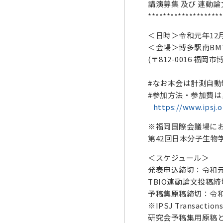
講演募集 及び 連動
********************
＜日時＞令和元年12月2
＜会場＞博多駅南BM
(〒812-0016 福岡
#なお本会は計測自
#参加方法・参加費は
https://www.ipsj.
※福岡国際会議場におい
第42回日本分子生物学会年会
＜スケジュール＞
発表申込締切：令和元年
TBIO連動論文投稿締
予稿集原稿締切：令和
※IPSJ Transacti
研究会予稿集用原稿