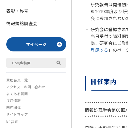
研究報告は開催初
表彰・称号
※2019年度よ
会に参加されない
情報規格調査会
研究会に登録され
当日受付で資料閲覧
尚、研究会にご登
マイページ
登録する
」のペー
開催案内
賛助会員一覧
アクセス・お問い合わせ
よくある質問
採用情報
********************
関連団体
情報処理学会第
60
回
サイトマップ
********************
English
日時：令和元年
12
月
2