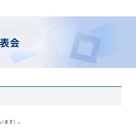
発表会
います）。