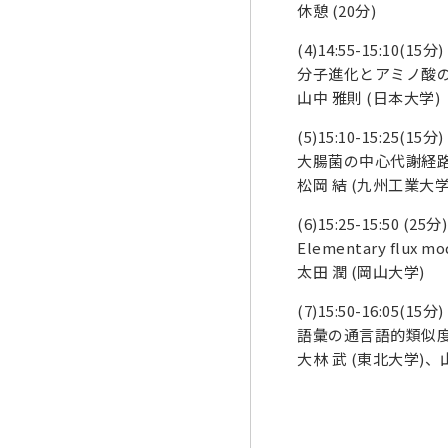
休憩
(20
分
)
(4)14:55-15:10(15
分
)
分子進化とアミノ酸
山中 雅則
(
日本大学
)
(5)15:10-15:25(15
分
)
大腸菌の中心代謝経
松岡 結
(
九州工業大
(6)15:25-15:50 (25
分
)
Elementary flux mo
太田 潤
(
岡山大学
)
(7)15:50-16:05(15
分
)
語彙の通言語的類似
大林 武 (東北大学)、