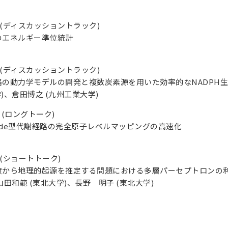
 (
ディスカッショントラック
)
のエネルギー準位統計
 (
ディスカッショントラック
)
路の動力学モデルの開発と複数炭素源を用いた効率的な
NADPH
生
学
)
、倉田博之
(
九州工業大学
)
 (
ロングトーク
)
de
型代謝経路の完全原子レベルマッピングの高速化
 (
ショートトーク
)
度から地理的起源を推定する問題における多層パーセプトロンの
山田和範 (東北大学)、長野 明子 (東北大学)