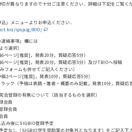
締切が異なりますので十分ご注意ください．詳細は下記をご覧く
申込」メニューよりお申込ください．
uct.biz/ipsjsig/BIO/
の連絡事項」欄には
記より選択）
6ページ[推奨]，発表20分，質疑応答5分）
6ページ[推奨]，発表20分，質疑応答5分）及びTBIOへ投稿
し込みフォームも併せてご記入ください）
稿2ページ[推奨]，発表10分，質疑応答5分）
ラック（予稿は表題・著者・概要のみ記載，発表10分，質疑応
，研究会登録の有無について（該当するものを選択）
登録会員
非登録会員
録会員
込み後にSIGBIO登録予定
登録予定なし（SIGBIO学生奨励賞の対象外となります）をご記入下