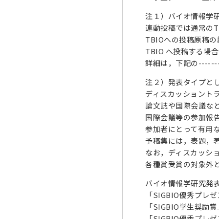
注１）バイオ情報学研
連動投稿では通常のT
TBIOへの投稿原稿の締
TBIO へ投稿する
詳細は，下記の----
注２）発表タイプと
ディスカッショント
論文誌や国際会議な
国際会議等の参加報
参加者にとって有用
予稿集には，表題，
なお，ディスカッシ
各種賞受賞の対象外
バイオ情報学研究発表会
「SIGBIO優秀プ
「SIGBIO学生奨
「SIGBIO優秀プ