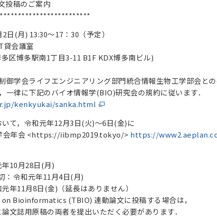
論文投稿のご案内
*************************
日(月) 13:30～17：30（予定）
T貸会議室
市博多区博多駅南1丁目3-11 B1F KDX博多南ビル)
動制御学会ライフエンジニアリング部門統合情報生物工学部会との
，一律に下記のバイオ情報学(BIO)研究会の規約に従います．
or.jp/kenkyukai/sanka.html
て，令和元年12月3日(火)～6日(金)に
 <https://iibmp2019.tokyo/>
https://www2.aeplan.co
10月28日(月)
切：令和元年11月4日(月)
元年11月8日(金)（延長はありません）
ons on Bioinformatics (TBIO) 連動論文に投稿する場合は，
と論文誌用原稿の両者を提出いただく必要があります．