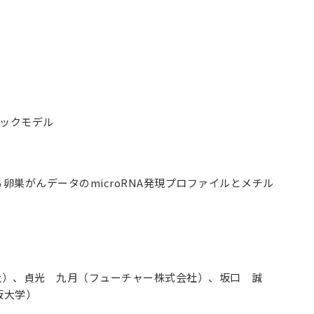
ックモデル
る卵巣がんデータの
microRNA
発現プロファイルとメチル
社）、貞光 九月（フューチャー株式会社）、坂口 誠
阪大学）