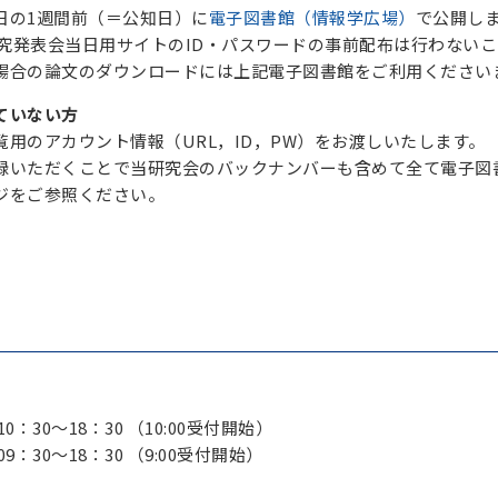
日の1週間前（＝公知日）に
電子図書館（情報学広場）
で公開し
り研究発表会当日用サイトのID・パスワードの事前配布は行わな
場合の論文のダウンロードには上記電子図書館をご利用ください
ていない方
用のアカウント情報（URL，ID，PW）をお渡しいたします。
録いただくことで当研究会のバックナンバーも含めて全て電子図
ジをご参照ください。
) 10：30～18：30 （10:00受付開始）
) 09：30～18：30 （9:00受付開始）