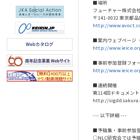
■場所
フューチャー株式会
〒141-0032 東
http://www.avoct.c
■案内ウェブページ
http://www.ieice.o
■事前参加登録フォーム（
http://www.ieice.or
■連続開催
第114回ドキュメント
http://sigdd.sak
--- 以下詳細 ---
■予稿集・事前参加
○NLC研究会では予