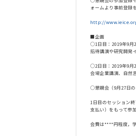
○懇親会の参加登録
ォームより事前登録をお
http://www.ieice.or
■企画
○1日目：2019年9
招待講演や研究開発
○2日目：2019年9
会場企業講演、自然言
○懇親会（9月27日
1日目のセッション
支払い）をもって参
会費は****円程度，