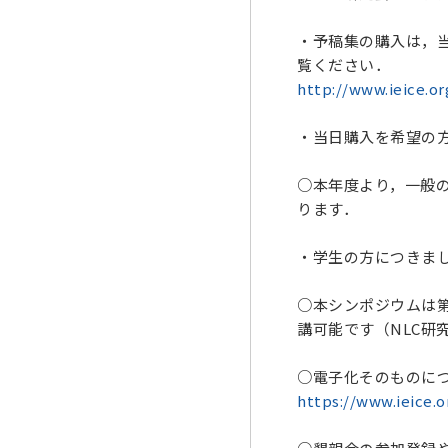
・予稿集の購入は，
覧ください．
http://www.ieice.o
・当日購入を希望の
○本年度より，一般
ります．
・学生の方につきま
○本シンポジウムは第
講可能です（NLC研
○電子化そのものに
https://www.ieice.o