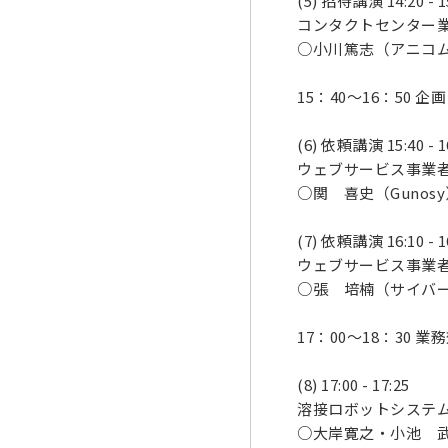
(5) 招待講演 14:20 - 1
コンタクトセンター業
○小川篤志（アニコ
15：40～16：50 
(6) 依頼講演 15:40 - 1
ウェブサービス事業者
○関 喜史（Guno
(7) 依頼講演 16:10 - 1
ウェブサービス事業
○張 培楠（サイバ
17：00～18：30 業務
(8) 17:00 - 17:25
溶接ロボットシステム
○大岸寛之・小池 