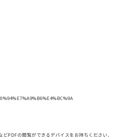
E7%A0%94%E7%A9%B6%E4%BC%9A
などPDFの閲覧ができるデバイスをお持ちください．