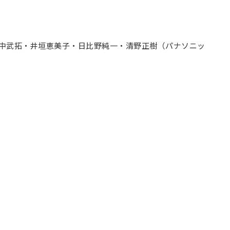
田中武拓・井垣恵美子・日比野純一・清野正樹（パナソニッ