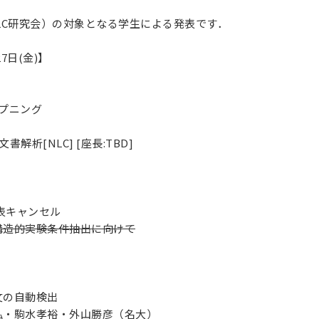
（NLC研究会）の対象となる学生による発表です．
7日(金)】
オープニング
文書解析[NLC] [座長:TBD]
キャンセル
構造的実験条件抽出に向けて
文の自動検出
弘・駒水孝裕・外山勝彦（名大）