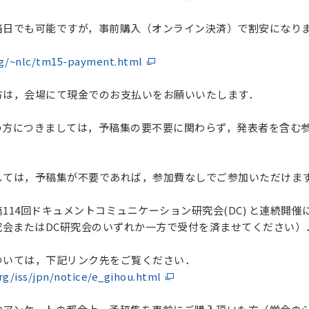
当日でも可能ですが，事前購入（オンライン決済）で割安になり
rg/~nlc/tm15-payment.html
方は，会場にて現金でのお支払いをお願いいたします．
の方につきましては，予稿集の要不要に関わらず，発表者を含む
しては，予稿集が不要であれば，参加費なしでご参加いただけま
114回ドキュメントコミュニケーション研究会(DC) と連続開
究会またはDC研究会のいずれか一方で受付を済ませてください）
ついては，下記リンク先をご覧ください．
rg/iss/jpn/notice/e_gihou.html