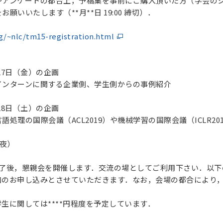
やアンケートの都合上，予稿集を事前にご購入頂いた方（学会の
願いいたします（**月**日 19:00 締切）．
g/~nlc/tm15-registration.html
月27日（金）の企画
インターンに関する企業側、学生側からの事例紹介
月28日（土）の企画
語処理の国際会議（ACL2019）や機械学習の国際会議（ICLR2
の夜）
終了後，懇親会を開催します．交流の場としてご利用下さい．以
加のお申し込みとさせていただきます．なお，会場の都合により
学生に関しては****円程度を予定しています．