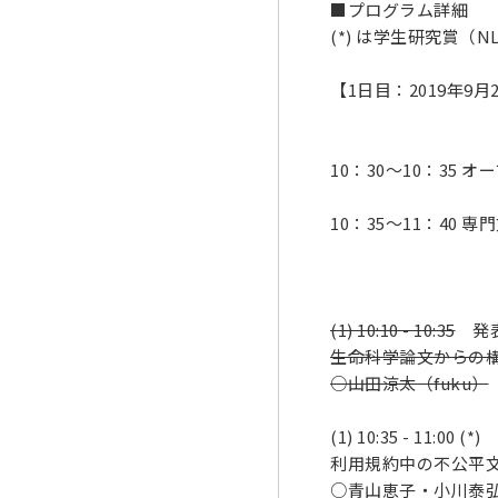
■プログラム詳細
(*) は学生研究賞
【1日目：2019年9月2
10：30～10：35 
10：35～11：40 専門
(1) 10:10 - 10:35
発表
生命科学論文からの
○山田涼太（fuku）
(1) 10:35 - 11:00 (*)
利用規約中の不公平
○青山恵子・小川泰