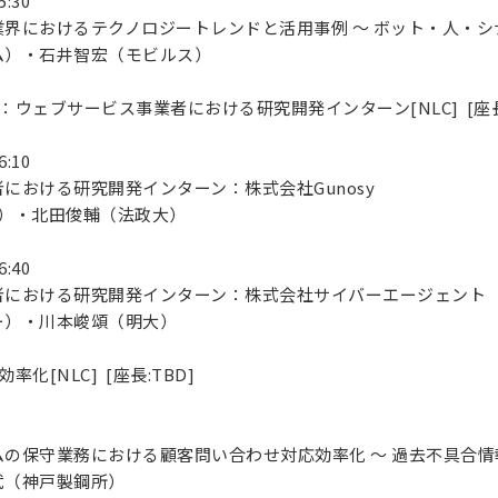
5:30
界におけるテクノロジートレンドと活用事例 ～ ボット・人・
ム）・石井智宏（モビルス）
企画：ウェブサービス事業者における研究開発インターン[NLC] [座長
6:10
における研究開発インターン：株式会社Gunosy
sy）・北田俊輔（法政大）
6:40
者における研究開発インターン：株式会社サイバーエージェント
ー）・川本峻頌（明大）
効率化[NLC] [座長:TBD]
の保守業務における顧客問い合わせ対応効率化 ～ 過去不具合情
武（神戸製鋼所）