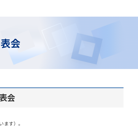
発表会
表会
います）。