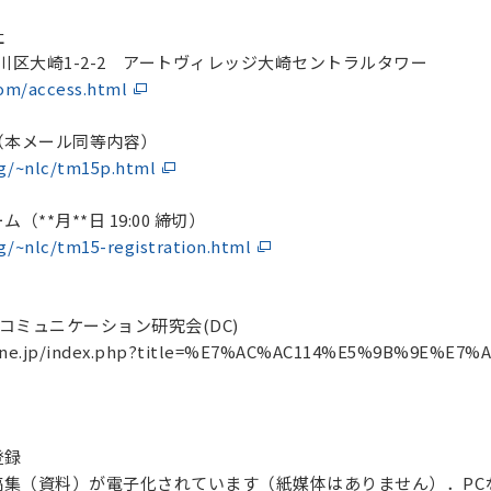
社
京都品川区大崎1-2-2 アートヴィレッジ大崎セントラルタワー
om/access.html
（本メール同等内容）
rg/~nlc/tm15p.html
**月**日 19:00 締切）
g/~nlc/tm15-registration.html
コミュニケーション研究会(DC)
ura.ne.jp/index.php?title=%E7%AC%AC114%E5%9B%9E%
登録
稿集（資料）が電子化されています（紙媒体はありません）．PC