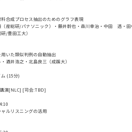
材料合成プロセス抽出のためのグラフ表現
順（産総研/パナソニック）・藤井幹也・森川幸治・中田 透・
研/豊田工大）
を用いた類似判例の自動抽出
斗・酒井浩之・北島良三（成蹊大）
 (15分)
講演[NLC] [司会:TBD]
4:10
シャルリスニングの活用