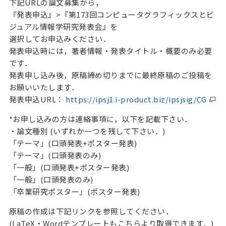
下記URLの論文募集から，
『発表申込』>『第173回コンピュータグラフィックスとビ
ジュアル情報学研究発表会』を
選択してお申込みください．
発表申込時には，著者情報・発表タイトル・概要のみ必要
です．
発表申し込み後，原稿締め切りまでに最終原稿のご投稿を
お願いいたします．
発表申込URL：
https://ipsj1.i-product.biz/ipsjsig/CG
*お申し込みの方は連絡事項に，以下を記載下さい．
・論文種別 (いずれか一つを残して下さい．)
「テーマ」(口頭発表+ポスター発表)
「テーマ」(口頭発表のみ)
「一般」(口頭発表+ポスター発表)
「一般」(口頭発表のみ)
「卒業研究ポスター」(ポスター発表)
原稿の作成は下記リンクを参照してください．
(LaTeX・Wordテンプレートもこちらより取得できます．)