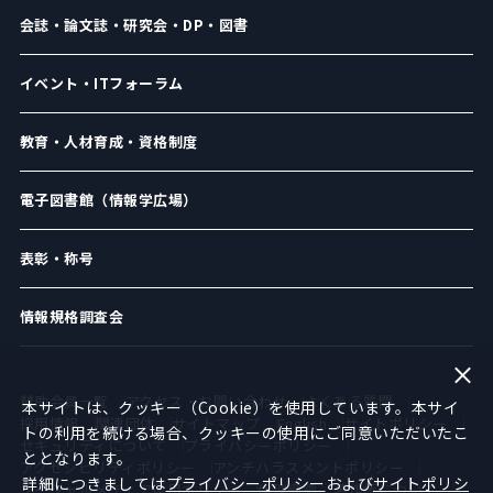
会誌・論文誌・研究会・DP・図書
イベント・ITフォーラム
教育・人材育成・資格制度
電子図書館（情報学広場）
表彰・称号
情報規格調査会
賛助会員一覧
アクセス・お問い合わせ
よくある質問
本サイトは、クッキー（Cookie）を使用しています。本サイ
採用情報
関連団体
サイトマップ
English
サイトポリシー
トの利用を続ける場合、クッキーの使用にご同意いただいたこ
セキュリティについて
プライバシーポリシー
ととなります。
アクセシビリティポリシー
アンチハラスメントポリシー
詳細につきましては
プライバシーポリシー
および
サイトポリシ
ソーシャルメディア運用ポリシー
倫理綱領
著作権について