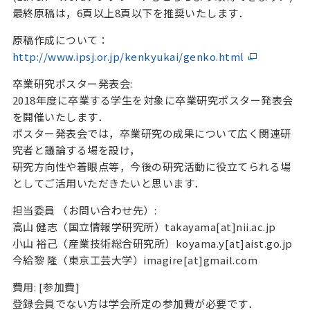
最終原稿は，6頁以上8頁以下を推奨いたします．
原稿作成について：
http://www.ipsj.or.jp/kenkyukai/genko.html
卒業研究ポスター発表会:
2018年度に卒業する学生を対象に卒業研究ポスター発表会
を開催いたします．
ポスター発表会では，卒業研究の成果について広く関連研
究者と議論する場を設け，
研究方向性や着眼点等，今後の研究活動に役立てられる場
としてご活用いただきたいと思います．
担当委員 （お問い合わせ先）:
高山 健志（国立情報学研究所）takayama[at]nii.ac.jp
小山 裕己（産業技術総合研究所）koyama.y[at]aist.go.jp
今給黎 隆（東京工芸大学）imagire[at]gmail.com
費用: [参加費]
登録会員でない方は学会所定の参加費が必要です．