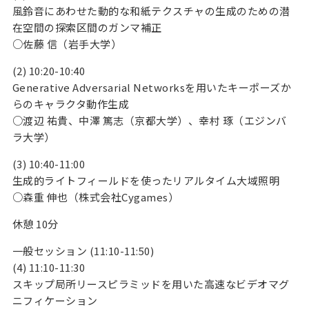
風鈴音にあわせた動的な和紙テクスチャの生成のための潜
在空間の探索区間のガンマ補正
○佐藤 信（岩手大学）
(2) 10:20-10:40
Generative Adversarial Networksを用いたキーポーズか
らのキャラクタ動作生成
○渡辺 祐貴、中澤 篤志（京都大学）、幸村 琢（エジンバ
ラ大学）
(3) 10:40-11:00
生成的ライトフィールドを使ったリアルタイム大域照明
○森重 伸也（株式会社Cygames）
休憩 10分
一般セッション (11:10-11:50)
(4) 11:10-11:30
スキップ局所リースピラミッドを用いた高速なビデオマグ
ニフィケーション