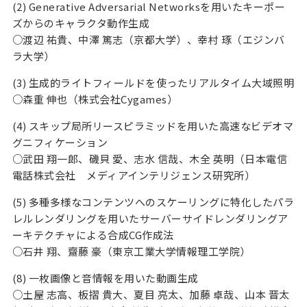
(2) Generative Adversarial Networksを用いたキーポー
ズからのキャラクタ動作生成
○渡辺 祐貴、中澤 篤志（京都大学）、幸村 琢（エジンバ
ラ大学）
(3) 生成的ライトフィールドを使ったリアルタイム大域照明
○森重 伸也（株式会社Cygames）
(4) スキップ局所リースピラミッドを用いた高速なビデオマ
グニフィケーション
○武田 翔一郎、磯貝 愛、志水 信哉、木全 英明（日本電信
電話株式会社 メディアインテリジェンス研究所）
(5) 多種多様なコンテンツへのスケーリングに特化したパラ
レルレンダリングを用いたサーバーサイドレンダリングア
ーキテクチャによる合成CG作成法
○石井 翔、齋藤 豪（東京工業大学情報理工学院）
(8) 一枚画像と音情報を用いた動画生成
○土屋 志高、板摺 貴大、夏目 亮太、加藤 卓哉、山本 晋太