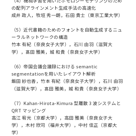
（4）機械学習を用いたホモロジーモデリングのため
の配列アラインメント生成手法の高速化
成井 政人，牧垣 秀一朗，石田 貴士（東京工業大学）
（5）近代書籍のためのフォントを自動生成するニュ
ーラルネットワークの構造
竹本 有紀（奈良女子大学），石川 由羽（滋賀大
学），
田 雅美，城 和貴（奈良女子大学）
髙
（6）帝国会議会議録における semantic
segmentationを用いたレイアウト解析
飯田 紗也香，竹本 有紀（奈良女子大学），石川 由羽
（滋賀大学），
田 雅美，城 和貴（奈良女子大学）
髙
（7）Kahan-Hirota-Kimura 型離散 3 波システムと
QRT マッピング
高江 宥光（京都大学），高田 雅美（奈良女子大
学），木村 欣司（福井大学），中村 佳正（京都大
学）