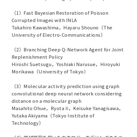
（1）Fast Bayesian Restoration of Poisson
Corrupted Images with INLA
Takahiro Kawashima，Hayaru Shouno（The
University of Electro-Communications）
（2）Branching Deep Q-Network Agent for Joint
Replenishment Policy
Hiroshi Suetsugu，Yoshiaki Narusue，Hiroyuki
Morikawa（University of Tokyo）
（3）Molecular activity prediction using graph
convolutional deep neural network considering
distance on a molecular graph
Masahito Ohue，Ryota Ii，Keisuke Yanagisawa，
Yutaka Akiyama（Tokyo Institute of
Technology）