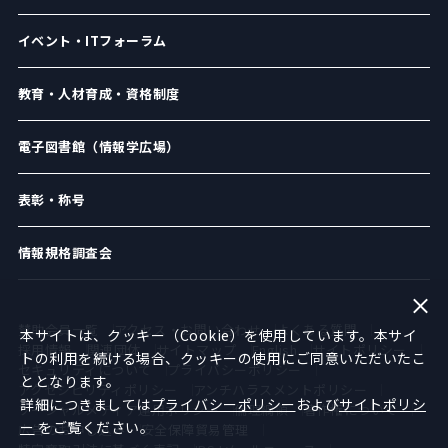
イベント・ITフォーラム
教育・人材育成・資格制度
電子図書館（情報学広場）
表彰・称号
情報規格調査会
賛助会員一覧
アクセス・お問い合わせ
よくある質問
本サイトは、クッキー（Cookie）を使用しています。本サイ
採用情報
関連団体
サイトマップ
English
サイトポリシー
トの利用を続ける場合、クッキーの使用にご同意いただいたこ
セキュリティについて
プライバシーポリシー
ととなります。
アクセシビリティポリシー
アンチハラスメントポリシー
詳細につきましては
プライバシーポリシー
および
サイトポリシ
ソーシャルメディア運用ポリシー
倫理綱領
著作権について
ー
をご覧ください。
広告のお申し込み
安全保障貿易管理