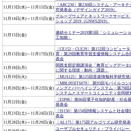
〔ARC230〕第230回システム・アーキ
11月13日(水)～11月15日(金)
究発表会（デザインガイア2019）
グループウェアとネットワークサービス 
11月14日(木)～11月15日(金)
ショップ 2019（GNWS2019）
連続セミナー2019第5回「シミュレーシ
11月15日(金)
工知能」
〔CE152・CLE29〕第152回コンピュー
11月15日(金)～11月17日(日)
育・第29回教育学習支援情報システム合
表会
関西支部定期講演会「教育ビッグデータ
11月18日(月)
に関する現状・動向・課題」
11月19日(火)
〔MUS125〕第125回音楽情報科学研究
〔MBL093ITS079〕 第93回モバイルコ
11月20日(水)～11月22日(金)
ィングとバーベイシブシステム・第79回
システムとスマートコミュニティ合同研
〔EIP86〕第86回電子化知的財産・社会
11月22日(金)
発表会
〔IS150〕第150回情報システムと社会
11月23日(土)～11月24日(日)
表会
11月28日(木)～11月29日(金)
〔AL175〕第175回アルゴリズム研究発
ユーザブルセキュリティ・プライバシー（