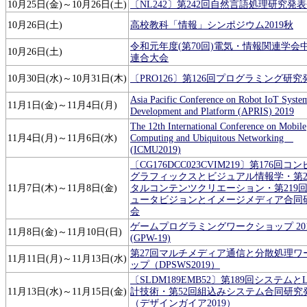
10月25日(金)～10月26日(土)
〔NL242〕第242回自然言語処理研究発
10月26日(土)
高校教科「情報」シンポジウム2019秋
令和元年度(第70回)電気・情報関連学会
10月26日(土)
連合大会
10月30日(水)～10月31日(木)
〔PRO126〕第126回プログラミング研究
Asia Pacific Conference on Robot IoT Syste
11月1日(金)～11月4日(月)
Development and Platform (APRIS) 2019
The 12th International Conference on Mobile
11月4日(月)～11月6日(水)
Computing and Ubiquitous Networking
(ICMU2019)
〔CG176DCC023CVIM219〕第176回コ
グラフィックスとビジュアル情報学・第2
11月7日(木)～11月8日(金)
タルコンテンツクリエーション・第219
ュータビジョンとイメージメディア合同
会
ゲームプログラミングワークショップ 201
11月8日(金)～11月10日(日)
(GPW-19)
第27回マルチメディア通信と分散処理ワ
11月11日(月)～11月13日(水)
ップ（DPSWS2019）
〔SLDM189EMB52〕第189回システムと
11月13日(水)～11月15日(金)
計技術・第52回組込みシステム合同研究
（デザインガイア2019）