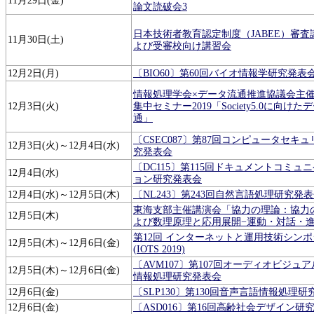
11月29日(金)
論文読破会3
日本技術者教育認定制度（JABEE）審査
11月30日(土)
よび受審校向け講習会
12月2日(月)
〔BIO60〕第60回バイオ情報学研究発表
情報処理学会×データ流通推進協議会主
12月3日(火)
集中セミナー2019「Society5.0に向けた
通」
〔CSEC087〕第87回コンピュータセキ
12月3日(火)～12月4日(水)
究発表会
〔DC115〕第115回ドキュメントコミュ
12月4日(水)
ョン研究発表会
12月4日(水)～12月5日(木)
〔NL243〕第243回自然言語処理研究発
東海支部主催講演会「協力の理論：協力
12月5日(木)
よび数理原理と応用展開−運動・対話・
第12回 インターネットと運用技術シン
12月5日(木)～12月6日(金)
(IOTS 2019)
〔AVM107〕第107回オーディオビジュ
12月5日(木)～12月6日(金)
情報処理研究発表会
12月6日(金)
〔SLP130〕第130回音声言語情報処理
12月6日(金)
〔ASD016〕第16回高齢社会デザイン研