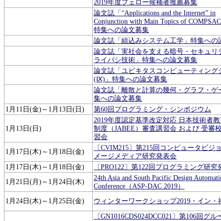
2019年度フェロー候補者推薦募集
論文誌「“Applications and the Internet” in
Conjunction with Main Topics of COMPS
特集への論文募集
論文誌「組込みシステム工学」特集への
論文誌「実社会を支える暗号・セキュリ
ライバシ技術」特集への論文募集
論文誌「ユビキタスコンピューティング
(Ⅸ)」特集への論文募集
論文誌「離散と計算の幾何・グラフ・ゲ
集への論文募集
1月11日(金)～1月13日(日)
第60回プログラミング・シンポジウム
2019年度認定基準改定対応 日本技術者
1月13日(日)
制度（JABEE）審査講習会 および 受審
習会
〔CVIM215〕第215回コンピュータビジ
1月17日(木)～1月18日(金)
メージメディア研究発表会
1月17日(木)～1月18日(金)
〔PRO122〕第122回プログラミング研究
24th Asia and South Pacific Design Automati
1月21日(月)～1月24日(木)
Conference（ASP-DAC 2019）
1月24日(木)～1月25日(金)
ウィンターワークショップ2019・イン・
〔GN1016CDS024DCC021〕第106回グ