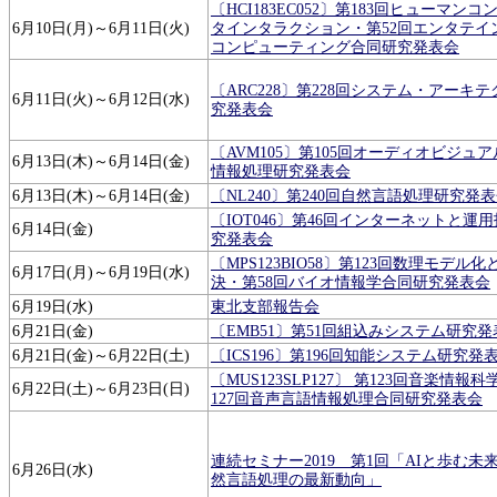
〔HCI183EC052〕第183回ヒューマンコ
6月10日(月)～6月11日(火)
タインタラクション・第52回エンタテイ
コンピューティング合同研究発表会
〔ARC228〕第228回システム・アーキ
6月11日(火)～6月12日(水)
究発表会
〔AVM105〕第105回オーディオビジュ
6月13日(木)～6月14日(金)
情報処理研究発表会
6月13日(木)～6月14日(金)
〔NL240〕第240回自然言語処理研究発
〔IOT046〕第46回インターネットと運
6月14日(金)
究発表会
〔MPS123BIO58〕第123回数理モデル
6月17日(月)～6月19日(水)
決・第58回バイオ情報学合同研究発表会
6月19日(水)
東北支部報告会
6月21日(金)
〔EMB51〕第51回組込みシステム研究発
6月21日(金)～6月22日(土)
〔ICS196〕第196回知能システム研究発
〔MUS123SLP127〕 第123回音楽情報
6月22日(土)～6月23日(日)
127回音声言語情報処理合同研究発表会
連続セミナー2019 第1回「AIと歩む未来
6月26日(水)
然言語処理の最新動向」