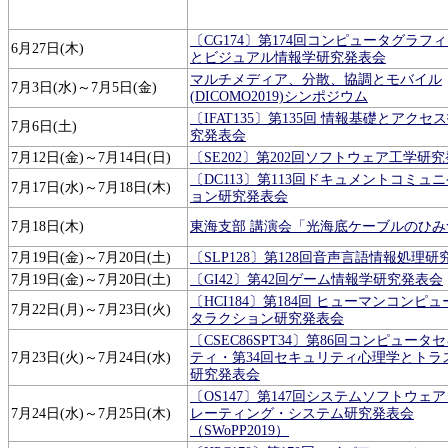
〔CG174〕第174回コンピュータグラフ
6月27日(木)
とビジュアル情報学研究発表会
マルチメディア、分散、協調とモバイル
7月3日(水)～7月5日(金)
(DICOMO2019)シンポジウム
〔IFAT135〕第135回 情報基礎とアクセ
7月6日(土)
究発表会
7月12日(金)～7月14日(日)
〔SE202〕第202回ソフトウェア工学研
〔DC113〕第113回ドキュメントコミュ
7月17日(水)～7月18日(木)
ョン研究発表会
7月18日(木)
東海支部 講演会「光海底ケーブルのひみ
7月19日(金)～7月20日(土)
〔SLP128〕第128回音声言語情報処理
7月19日(金)～7月20日(土)
〔GI42〕第42回ゲーム情報学研究発表会
〔HCI184〕第184回 ヒューマンコンピ
7月22日(月)～7月23日(火)
タラクション研究発表会
〔CSEC86SPT34〕第86回コンピュータ
7月23日(火)～7月24日(水)
ティ・第34回セキュリティ心理学とトラ
研究発表会
〔OS147〕第147回システムソフトウェ
7月24日(水)～7月25日(木)
レーティング・システム研究発表会
（SWoPP2019）