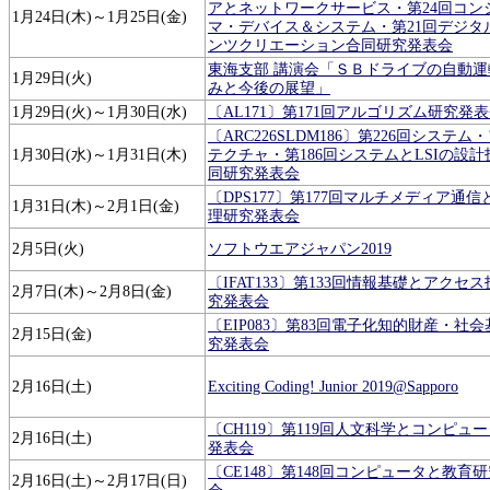
アとネットワークサービス・第24回コン
1月24日(木)～1月25日(金)
マ・デバイス＆システム・第21回デジタ
ンツクリエーション合同研究発表会
東海支部 講演会「ＳＢドライブの自動運
1月29日(火)
みと今後の展望」
1月29日(火)～1月30日(水)
〔AL171〕第171回アルゴリズム研究発
〔ARC226SLDM186〕第226回システム
1月30日(水)～1月31日(木)
テクチャ・第186回システムとLSIの設
同研究発表会
〔DPS177〕第177回マルチメディア通
1月31日(木)～2月1日(金)
理研究発表会
2月5日(火)
ソフトウエアジャパン2019
〔IFAT133〕第133回情報基礎とアクセ
2月7日(木)～2月8日(金)
究発表会
〔EIP083〕第83回電子化知的財産・社
2月15日(金)
究発表会
2月16日(土)
Exciting Coding! Junior 2019@Sapporo
〔CH119〕第119回人文科学とコンピュ
2月16日(土)
発表会
〔CE148〕第148回コンピュータと教育
2月16日(土)～2月17日(日)