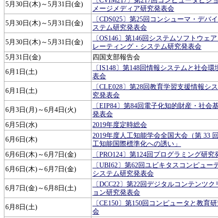
〔CVIM217〕第217回コンピュータビジ
5月30日(木)～5月31日(金)
メージメディア研究発表会
〔CDS025〕第25回コンシューマ・デバ
5月30日(木)～5月31日(金)
ステム研究発表会
〔OS146〕第146回システムソフトウェ
5月30日(木)～5月31日(金)
レーティング・システム研究発表会
5月31日(金)
四国支部報告会
〔IS148〕第148回情報システムと社会
6月1日(土)
表会
〔CLE028〕第28回教育学習支援情報シ
6月1日(土)
究発表会
〔EIP84〕第84回電子化知的財産・社会
6月3日(月)～6月4日(火)
発表会
6月5日(水)
2019年度定時総会
2019年度人工知能学会全国大会（第 33 
6月6日(木)
工知能国際標準化への誘い」
6月6日(木)～6月7日(金)
〔PRO124〕第124回プログラミング研究
〔UBI62〕第62回ユビキタスコンピュー
6月6日(木)～6月7日(金)
システム研究発表会
〔DCC22〕第22回デジタルコンテンツ
6月7日(金)～6月8日(土)
ョン研究発表会
〔CE150〕第150回コンピュータと教育
6月8日(土)
会