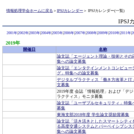
情報処理学会ホームに戻る
＞
IPSJカレンダー
＞ IPSJカレンダー(一覧)
IPS
2001年
|
2002年
|
2003年
|
2004年
|
2005年
|
2006年
|
2007年
|
2008年
|
2009年
|
2010年
|
2011年
|
2
2019年
開催日
名称
論文誌「エージェント理論・技術とその
集への論文募集
論文誌「エンタテインメントコンピュー
グ」特集への論文募集
デジタルプラクティス「働き方改革とIT
文募集
2019年度 会誌「情報処理」および「デ
ラクティス」モニタ募集
論文誌「ユーザブルセキュリティ」特集
募集
東海支部2018年度 学生論文奨励賞募集
論文誌「活き活きとしたスマートシティ
る高度交通システムとパーベイシブシス
集への論文募集