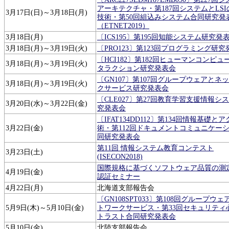
アーキテクチャ・第187回システムとLS
3月17日(日)～3月18日(月)
技術・第50回組込みシステム合同研究発
（ETNET2019）
3月18日(月)
〔ICS195〕第195回知能システム研究発
3月18日(月)～3月19日(火)
〔PRO123〕第123回プログラミング研究
〔HCI182〕第182回ヒューマンコンピュ
3月18日(月)～3月19日(火)
タラクション研究発表会
〔GN107〕第107回グループウェアとネ
3月18日(月)～3月19日(火)
クサービス研究発表会
〔CLE027〕第27回教育学習支援情報シ
3月20日(水)～3月22日(金)
究発表会
〔IFAT134DD112〕第134回情報基礎と
3月22日(金)
術・第112回ドキュメントコミュニケー
同研究発表会
第11回 情報システム教育コンテスト
3月23日(土)
(ISECON2018)
国際規格に基づくソフトウェア品質の測
4月19日(金)
認証セミナー
4月22日(月)
北海道支部報告会
〔GN108SPT033〕第108回グループウ
5月9日(木)～5月10日(金)
トワークサービス・第33回セキュリティ
トラスト合同研究発表会
5月10日(金)
北陸支部報告会