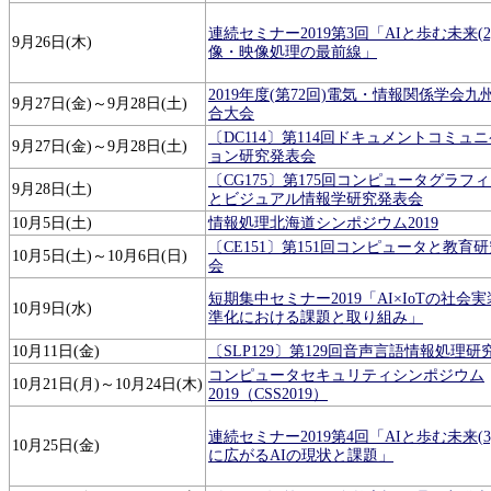
連続セミナー2019第3回「AIと歩む未来(2
9月26日(木)
像・映像処理の最前線」
2019年度(第72回)電気・情報関係学会九
9月27日(金)～9月28日(土)
合大会
〔DC114〕第114回ドキュメントコミュ
9月27日(金)～9月28日(土)
ョン研究発表会
〔CG175〕第175回コンピュータグラフ
9月28日(土)
とビジュアル情報学研究発表会
10月5日(土)
情報処理北海道シンポジウム2019
〔CE151〕第151回コンピュータと教育
10月5日(土)～10月6日(日)
会
短期集中セミナー2019「AI×IoTの社会
10月9日(水)
準化における課題と取り組み」
10月11日(金)
〔SLP129〕第129回音声言語情報処理
コンピュータセキュリティシンポジウム
10月21日(月)～10月24日(木)
2019（CSS2019）
連続セミナー2019第4回「AIと歩む未来(
10月25日(金)
に広がるAIの現状と課題」