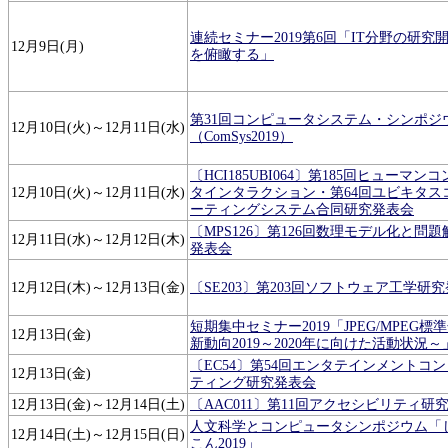
連続セミナー2019第6回「IT分野の研究
12月9日(月)
を俯瞰する」
第31回コンピュータシステム・シンポジ
12月10日(火)～12月11日(水)
（ComSys2019）
〔HCI185UBI064〕第185回ヒューマン
12月10日(火)～12月11日(水)
タインタラクション・第64回ユビキタス
ーティングシステム合同研究発表会
〔MPS126〕第126回数理モデル化と問
12月11日(水)～12月12日(木)
発表会
12月12日(木)～12月13日(金)
〔SE203〕第203回ソフトウェア工学研
短期集中セミナー2019「JPEG/MPEG標
12月13日(金)
新動向2019～2020年に向けた活動状況～
〔EC54〕第54回エンタテインメントコ
12月13日(金)
ティング研究発表会
12月13日(金)～12月14日(土)
〔AAC011〕第11回アクセシビリティ研
人文科学とコンピュータシンポジウム「
12月14日(土)～12月15日(日)
こん2019」