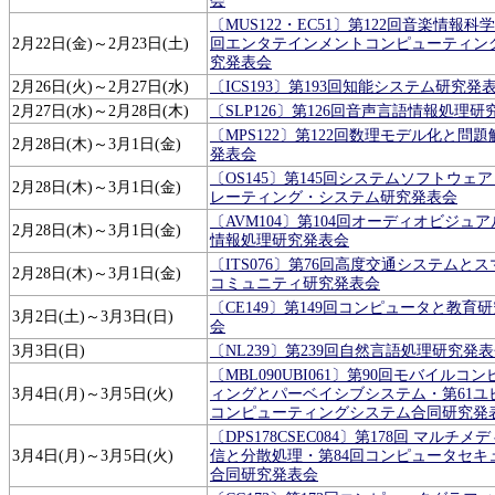
会
〔MUS122・EC51〕第122回音楽情報科学
2月22日(金)～2月23日(土)
回エンタテインメントコンピューティン
究発表会
2月26日(火)～2月27日(水)
〔ICS193〕第193回知能システム研究発
2月27日(水)～2月28日(木)
〔SLP126〕第126回音声言語情報処理
〔MPS122〕第122回数理モデル化と問
2月28日(木)～3月1日(金)
発表会
〔OS145〕第145回システムソフトウェ
2月28日(木)～3月1日(金)
レーティング・システム研究発表会
〔AVM104〕第104回オーディオビジュ
2月28日(木)～3月1日(金)
情報処理研究発表会
〔ITS076〕第76回高度交通システムと
2月28日(木)～3月1日(金)
コミュニティ研究発表会
〔CE149〕第149回コンピュータと教育
3月2日(土)～3月3日(日)
会
3月3日(日)
〔NL239〕第239回自然言語処理研究発
〔MBL090UBI061〕第90回モバイルコ
3月4日(月)～3月5日(火)
ィングとパーベイシブシステム・第61ユ
コンピューティングシステム合同研究発
〔DPS178CSEC084〕第178回 マルチメ
3月4日(月)～3月5日(火)
信と分散処理・第84回コンピュータセキ
合同研究発表会