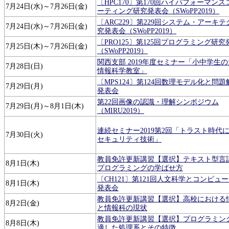
〔HPC170〕第170回ハイパフォーマン
7月24日(水)～7月26日(金)
ーティング研究発表会（SWoPP2019）
〔ARC229〕第229回システム・アーキ
7月24日(水)～7月26日(金)
究発表会（SWoPP2019）
〔PRO125〕第125回プログラミング研究
7月25日(木)～7月26日(金)
（SWoPP2019）
関西支部 2019年度セミナー「小中学生
7月28日(日)
情報科学教室」
〔MPS124〕第124回数理モデル化と問
7月29日(月)
発表会
第22回画像の認識・理解シンポジウム
7月29日(月)～8月1日(木)
（MIRU2019）
連続セミナー2019第2回「トラスト時代
7月30日(火)
セキュリティ技術」
教員免許更新講習【選択】テキスト型言
8月1日(木)
プログラミングの学ばせ方
〔CH121〕第121回人文科学とコンピュ
8月1日(木)
発表会
教員免許更新講習【選択】高校における
8月2日(金)
と情報科の現状
教員免許更新講習【選択】プログラミン
8月8日(木)
適した処理系とその特徴