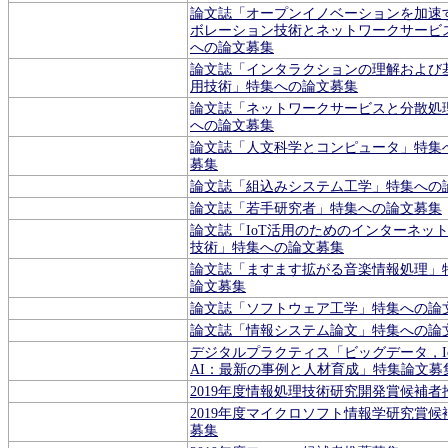
論文誌「オープンイノベーションを加速
ボレーション技術とネットワークサービ
への論文募集
論文誌「インタラクションの理解および
用技術」特集への論文募集
論文誌「ネットワークサービスと分散処
への論文募集
論文誌「人文科学とコンピュータ」特集
募集
論文誌「組込みシステム工学」特集への
論文誌「若手研究者」特集への論文募集
論文誌「IoT活用のためのインターネッ
技術」特集への論文募集
論文誌「ますます拡がる音楽情報処理」
論文募集
論文誌「ソフトウェア工学」特集への論
論文誌「情報システム論文」特集への論
デジタルプラクティス「ビッグデータ，I
AI：最新の事例と人材育成」特集論文募
2019年度情報処理技術研究開発賞候補者
2019年度マイクロソフト情報学研究賞候
募集