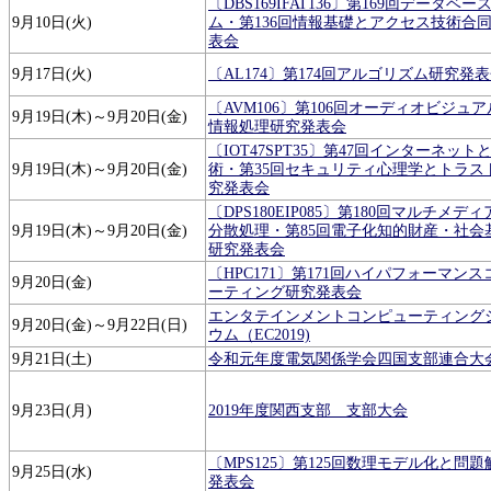
〔DBS169IFAT136〕第169回データベ
9月10日(火)
ム・第136回情報基礎とアクセス技術合
表会
9月17日(火)
〔AL174〕第174回アルゴリズム研究発
〔AVM106〕第106回オーディオビジュ
9月19日(木)～9月20日(金)
情報処理研究発表会
〔IOT47SPT35〕第47回インターネット
9月19日(木)～9月20日(金)
術・第35回セキュリティ心理学とトラス
究発表会
〔DPS180EIP085〕第180回マルチメデ
9月19日(木)～9月20日(金)
分散処理・第85回電子化知的財産・社会
研究発表会
〔HPC171〕第171回ハイパフォーマン
9月20日(金)
ーティング研究発表会
エンタテインメントコンピューティング
9月20日(金)～9月22日(日)
ウム（EC2019)
9月21日(土)
令和元年度電気関係学会四国支部連合大
9月23日(月)
2019年度関西支部 支部大会
〔MPS125〕第125回数理モデル化と問
9月25日(水)
発表会