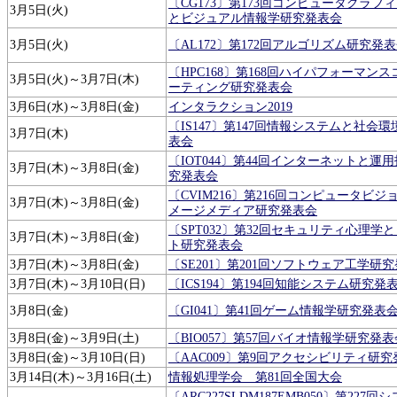
〔CG173〕第173回コンピュータグラフ
3月5日(火)
とビジュアル情報学研究発表会
3月5日(火)
〔AL172〕第172回アルゴリズム研究発
〔HPC168〕第168回ハイパフォーマン
3月5日(火)～3月7日(木)
ーティング研究発表会
3月6日(水)～3月8日(金)
インタラクション2019
〔IS147〕第147回情報システムと社会
3月7日(木)
表会
〔IOT044〕第44回インターネットと運
3月7日(木)～3月8日(金)
究発表会
〔CVIM216〕第216回コンピュータビジ
3月7日(木)～3月8日(金)
メージメディア研究発表会
〔SPT032〕第32回セキュリティ心理学
3月7日(木)～3月8日(金)
ト研究発表会
3月7日(木)～3月8日(金)
〔SE201〕第201回ソフトウェア工学研
3月7日(木)～3月10日(日)
〔ICS194〕第194回知能システム研究発
3月8日(金)
〔GI041〕第41回ゲーム情報学研究発表
3月8日(金)～3月9日(土)
〔BIO057〕第57回バイオ情報学研究発表
3月8日(金)～3月10日(日)
〔AAC009〕第9回アクセシビリティ研
3月14日(木)～3月16日(土)
情報処理学会 第81回全国大会
〔ARC227SLDM187EMB050〕第227回