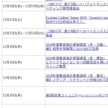
〔HPC172〕第172回ハイパフォーマン
12月18日(水)～12月19日(木)
ーティング研究発表会
Exciting Coding! Junior 2019「Scratchとmi
12月21日(土)
自分だけの作品を作ろう」
〔DBS170〕第170回データベースシス
12月23日(月)～12月24日(火)
表会
2019年度教員免許更新講習（冬・大阪）
12月26日(木)
修】初等中等教育におけるICT活用
2019年度教員免許更新講習（冬・愛知）
12月26日(木)
ピクトグラムとセンター試験言語を用い
ラミング教育
2019年度教員免許更新講習（冬・東京）
12月26日(木)
修】メディア・リテラシーと学校のICT
12月26日(木)
第9回災害コミュニケーションシンポジ