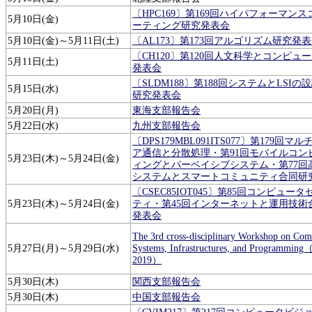
〔HPC169〕第169回ハイパフォーマン
5月10日(金)
ーティング研究発表会
5月10日(金)～5月11日(土)
〔AL173〕第173回アルゴリズム研究発
〔CH120〕第120回人文科学とコンピュ
5月11日(土)
発表会
〔SLDM188〕第188回システムとLSIの
5月15日(水)
研究発表会
5月20日(月)
東海支部報告会
5月22日(水)
九州支部報告会
〔DPS179MBL091ITS077〕第179回マ
ア通信と分散処理・第91回モバイルコン
5月23日(木)～5月24日(金)
ィングとパーベイシブシステム・第77回
システムとスマートコミュニティ合同研
〔CSEC85IOT045〕第85回コンピュー
5月23日(木)～5月24日(金)
ティ・第45回インターネットと運用技術
発表会
The 3rd cross-disciplinary Workshop on Com
5月27日(月)～5月29日(水)
Systems, Infrastructures, and Programmin
2019）
5月30日(木)
関西支部報告会
5月30日(木)
中国支部報告会