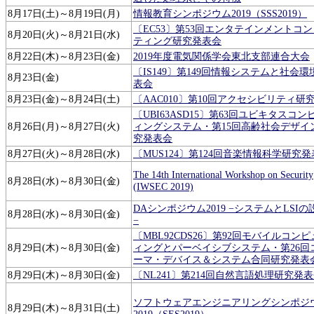
8月17日(土)～8月19日(月)
情報教育シンポジウム2019（SSS2019）
〔EC53〕第53回エンタテインメントコ
8月20日(火)～8月21日(水)
ティング研究発表会
8月22日(木)～8月23日(金)
2019年度電気関係学会東北支部連合大会
〔IS149〕第149回情報システムと社会
8月23日(金)
表会
8月23日(金)～8月24日(土)
〔AAC010〕第10回アクセシビリティ研
〔UBI63ASD15〕第63回ユビキタスコ
8月26日(月)～8月27日(火)
ィングシステム・第15回高齢社会デザイ
究発表会
8月27日(火)～8月28日(水)
〔MUS124〕第124回音楽情報科学研究
The 14th International Workshop on Security
8月28日(水)～8月30日(金)
(IWSEC 2019)
DAシンポジウム2019 −システムとLSI
8月28日(水)～8月30日(金)
−
〔MBL92CDS26〕第92回モバイルコン
8月29日(木)～8月30日(金)
ィングとパーベイシブシステム・第26回
ーマ・デバイス＆システム合同研究発表
8月29日(木)～8月30日(金)
〔NL241〕第214回自然言語処理研究発
ソフトウェアエンジニアリングシンポジ
8月29日(木)～8月31日(土)