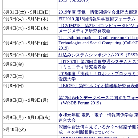
2019（SES2019）
8月31日(土)～9月1日(日)
2019年度 電気・情報関係学会北陸支部
9月3日(火)～9月5日(木)
FIT2019 第18回情報科学技術フォーラム
〔CVIM218〕第218回コンピュータビジ
9月4日(水)～9月5日(木)
メージメディア研究発表会
The 25th International Conference on Collab
9月4日(水)～9月6日(金)
Technologies and Social Computing (Collab
2019)
9月5日(木)～9月6日(金)
組込みシステムシンポジウム2019（ESS20
〔ITS078〕第78回高度交通システムと
9月6日(金)
コミュニティ研究発表会
2019年度「挑戦！！ロボットプログラミ
9月7日(土)
愛媛大学
9月8日(日)
〔BIO59〕第59回バイオ情報学研究発表
第12回Webとデータベースに関するフォ
9月8日(日)～9月9日(月)
（WebDB Forum 2019）
令和元年度 電気・電子・情報関係学会 
9月9日(月)～9月10日(火)
連合大会
深層学習は何を見ているか？〜経路予測
9月10日(火)
成，その判断根拠について〜