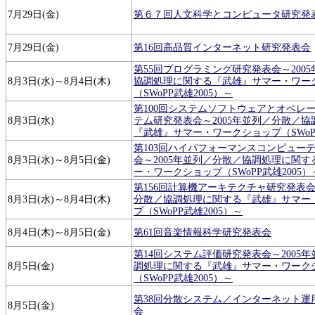
7月29日(金)
第６７回人文科学とコンピュータ研究発
7月29日(金)
第16回高品質インターネット研究発表会
第55回プログラミング研究発表会～200
8月3日(水)～8月4日(木)
協調処理に関する『武雄』サマー・ワー
（SWoPP武雄2005）～
第100回システムソフトウェアとオペレ
8月3日(水)
テム研究発表会～2005年並列／分散／
『武雄』サマー・ワークショップ（SWoPP
第103回ハイパフォーマンスコンピュー
8月3日(水)～8月5日(金)
会～2005年並列／分散／協調処理に関
ー・ワークショップ（SWoPP武雄2005）
第156回計算機アーキテクチャ研究発表会
8月3日(水)～8月4日(木)
分散／協調処理に関する『武雄』サマー
プ（SWoPP武雄2005）～
8月4日(木)～8月5日(金)
第61回音楽情報科学研究発表会
第14回システム評価研究発表会～2005
8月5日(金)
調処理に関する『武雄』サマー・ワーク
（SWoPP武雄2005）～
第38回分散システム／インターネット運
8月5日(金)
会