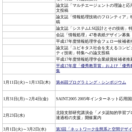
論文誌「マルチエージェントの理論と応
文投稿
論文誌「情報処理技術のフロンティア」
稿
論文誌「システムLSI設計とその技術」
会誌「情報処理」47巻表紙デザイン募集
平成17年度情報処理学会フェロー候補者
論文誌「ユビキタス社会を支えるコンピ
ティ技術」特集への論文投稿
平成17年度情報処理学会業績賞候補者推
平成17年度「優秀教育賞」および「優秀
集
1月11日(火)～1月13日(木)
第46回プログラミング・シンポジウム
1月31日(月)～2月4日(金)
SAINT2005 2005年インターネット応用
北陸支部研究講演会「メタ認知的学習プ
2月23日(水)
達過程の支援」開催案内
3月1日(火)～3月2日(水)
第3回「ネットワーク生態系と空間デザ