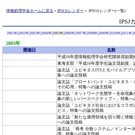
情報処理学会ホームに戻る
＞
IPSJカレンダー
＞ IPSJカレンダー(一覧)
IPS
2001年
|
2002年
|
2003年
|
2004年
|2005年|
2006年
|
2007年
|
2008年
|
2009年
|
2010年
|
2011年
|
2
2005年
開催日
名称
平成16年度情報処理学会研究開発奨励賞
東海支部「平成16年度学生論文奨励賞」
論文誌「ユビキタスITSとモバイルアプ
集への論文投稿
論文誌「ブロードバンド・ユビキタス・
その応用」特集への論文投稿
論文誌「ネットワーク生態学～生命現象
象の新しいパースペクティブ～」特集へ
論文誌「ユビキタス社会におけるコラボ
ビス」特集への論文投稿
論文誌「新たな適用領域を切り開く情報
への論文投稿
論文誌 「再考 分散システム／インター
理」特集への論文投稿