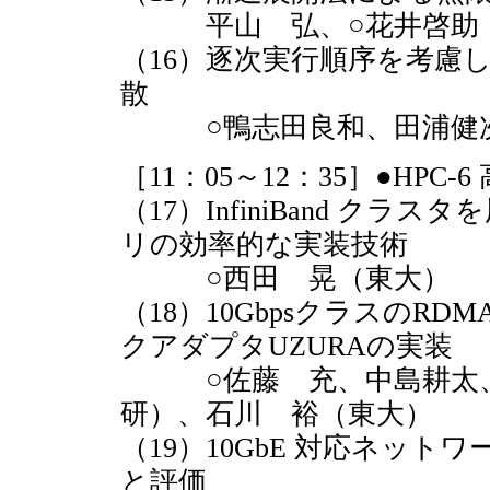
平山 弘、○花井啓助（
（16）逐次実行順序を考慮した
散
○鴨志田良和、田浦健次
［11：05～12：35］●HP
（17）InfiniBand ク
リの効率的な実装技術
○西田 晃（東大）
（18）10Gbpsクラスの
クアダプタUZURAの実装
○佐藤 充、中島耕太、
研）、石川 裕（東大）
（19）10GbE 対応ネットワー
と評価