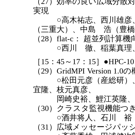
（27）効率の良い広域分散
実現
○高木祐志、西川雄彦、
（三重大）、中島 浩（豊橋
（28）flat-c： 超並列計
○西川 徹、稲葉真理、
［15：45～17：15］●HPC
（29）GridMPI Version 1.0
○松田元彦（産総研）、
宜隆、枝元真彦、
岡崎史裕、鯉江英隆、高
（30）クラスタ監視機能つき
○酒井将人、石川 裕
（31）広域メッセージパッ