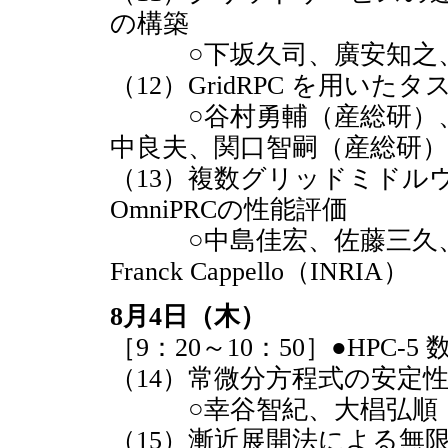
の構築
○下坂久司、廣安知之、
（12）GridRPC を用い
○谷村勇輔（産総研）、
中良夫、関口智嗣（産総研）
（13）複数グリッドミドルウ
OmniPRCの性能評価
○中島佳宏、佐藤三久、
Franck Cappello（INRIA）
8月4日（木）
［9：20～10：50］●HPC
（14）常微分方程式の安定
○幸谷智紀、大椙弘順（
（15）漸近展開法による無