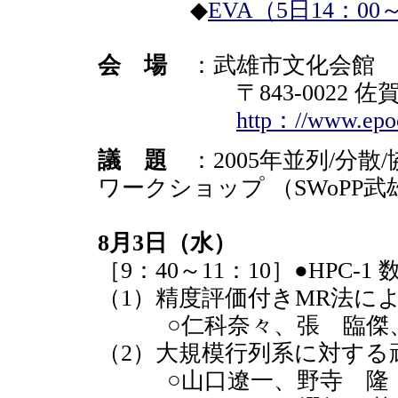
◆
EVA（5日14：00～
会 場
：武雄市文化会館
〒843-0022 佐賀県
http：//www.epoc
議 題
：2005年並列/分
ワークショップ （SWoPP武雄
8月3日（水）
［9：40～11：10］●HPC
（1）精度評価付きMR法に
○仁科奈々、張 臨傑、
（2）大規模行列系に対する頑
○山口遼一、野寺 隆