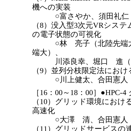
機への実装
○富さやか、須田礼仁
（8）没入型3次元VRシステ
の電子状態の可視化
○林 亮子（北陸先端大
端大）、
川添良幸、堀口 進（
（9）並列分枝限定法におけ
○川上健太、合田憲人（
［16：00～18：00］●HPC-
（10）グリッド環境におけ
高速化
○大澤 清、合田憲人（
（11）グリッドサービスの