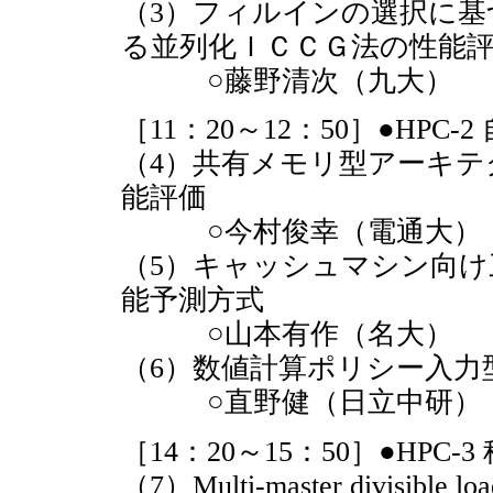
（3）フィルインの選択に基
る並列化ＩＣＣＧ法の性能
○藤野清次（九大）
［11：20～12：50］●HPC
（4）共有メモリ型アーキテク
能評価
○今村俊幸（電通大）
（5）キャッシュマシン向
能予測方式
○山本有作（名大）
（6）数値計算ポリシー入力
○直野健（日立中研）
［14：20～15：50］●HPC-
（7）Multi-master divi