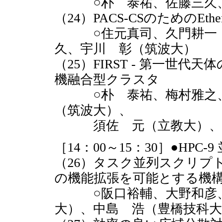
○朴 泰祐、佐藤三久、
（24）PACS-CSのためのE
○住元真司、久門耕一（
久、宇川 彰（筑波大）
（25）FIRST - 第一世
機融合型クラスタ
○朴 泰祐、梅村雅之、
（筑波大）、
須佐 元（立教大）、森
［14：00～15：30］●HPC
（26）タスク並列スクリプ
の機能拡張を可能とする機
○阪口裕輔、大野和彦、
大）、中島 浩（豊橋技科大