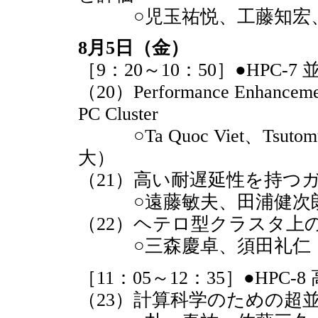
○児玉祐悦、工藤知宏、
8月5日（金）
［9：20～10：50］●HPC
（20）Performance Enhancement 
PC Cluster
○Ta Quoc Viet、Tsutomu 
大）
（21）高い耐遅延性を持つ
○遠藤敏夫、田浦健次朗
（22）ヘテロ型クラスタ上
○三森慶卓、須田礼仁
［11：05～12：35］●HPC
（23）計算科学のための超並