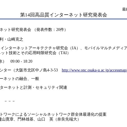
最
第14回高品質インターネット研究発表会
ネット研究発表会 （発表件数：20件）
利・山崎克之
 インターネットアーキテクチャ研究会（IA）、モバイルマルチメディ
ネット技術とその応用時限研究会（TAI）
 09:00 - 18:20
ター（大阪市北区中ノ島4-3-53
http://www.onc.osaka-u.ac.jp/accessmap
ーネットの融合、一般
インターネットと計測・セキュリティ関連
） －－－
トワークによるソーシャルネットワーク群全体最適化の提案
櫨山寛章、門林雄基、山口 英（奈良先端大）