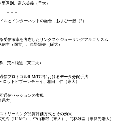
中里秀則、富永英義（早大）
 ） －－－
モバイルとインターネットの融合，および一般（2）
る受信確率を考慮したリンクスケジューリングアルゴリズム
曵信生（岡大）、東野輝夫（阪大）
昌孝、荒木純道（東工大）
信プロトコルR-M/TCPにおけるデータ分配手法
ー ロットビブーンチャイ、相田 仁（東大）
互通信セッションの実現
岩県大）
ストリーミング品質評価方式とその効果
本文治（IIJ-MC）、中山雅哉（東大）、門林雄基（奈良先端大）