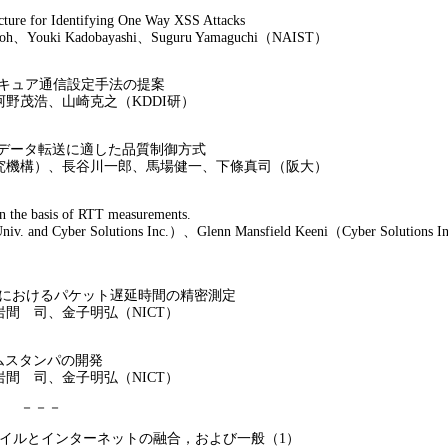
cture for Identifying One Way XSS Attacks
Etoh、Youki Kadobayashi、Suguru Yamaguchi（NAIST）
セキュア通信設定手法の提案
野茂浩、山崎克之（KDDI研）
模データ転送に適した品質制御方式
究機構）、長谷川一郎、馬場健一、下條真司（阪大）
n the basis of RTT measurements.
niv. and Cyber Solutions Inc.）、Glenn Mansfield Keeni（Cyber Solutions 
におけるパケット遅延時間の精密測定
間 司、金子明弘（NICT）
イムスタンパの開発
間 司、金子明弘（NICT）
 ） －－－
モバイルとインターネットの融合，および一般（1）