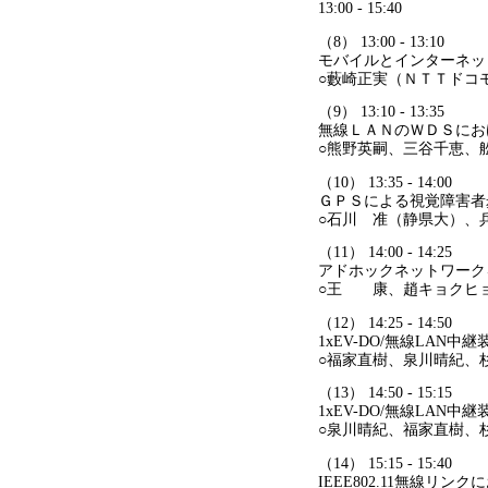
13:00 - 15:40
（8） 13:00 - 13:10
モバイルとインターネッ
○藪崎正実（ＮＴＴドコ
（9） 13:10 - 13:35
無線ＬＡＮのＷＤＳにお
○熊野英嗣、三谷千恵、
（10） 13:35 - 14:00
ＧＰＳによる視覚障害者
○石川 准（静県大）、
（11） 14:00 - 14:25
アドホックネットワーク
○王 康、趙キョクヒョ
（12） 14:25 - 14:50
1xEV-DO/無線LA
○福家直樹、泉川晴紀、杉
（13） 14:50 - 15:15
1xEV-DO/無線LAN
○泉川晴紀、福家直樹、
（14） 15:15 - 15:40
IEEE802.11無線リ