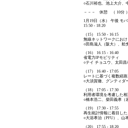
○石川裕也、池上大介、
－－－ 休憩 （ 10分
1月19日（水） 午後 
15:50 - 18:20
（15） 15:50 - 16:15
無線ネットワークにおけ
○田島滋人（阪大）、舩
（16） 16:15 - 16:40
省電力IPモビリティ
○テイ チョユウ、太田
（17） 16:40 - 17:05
レートに基づく複数経路通
○大須賀徹、グンティダ
（18） 17:05 - 17:30
利用者環境を考慮した相
○橋本浩二、柴田義孝（
（19） 17:30 - 17:55
再生統計情報に着目した
○大浴孝治（PFU）、山
（20） 17:55 - 18:20