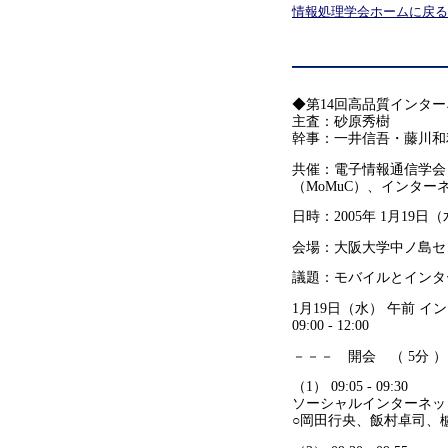
情報処理学会ホームに戻る
◆第14回高品質インター
主査：砂原秀樹
幹事：一井信吾・藤川和
共催：電子情報通信学会
（MoMuC）、インター
日時：2005年 1月19日（水）
会場：大阪大学中ノ島セン
議題：モバイルとインタ
1月19日（水） 午前 
09:00 - 12:00
－－－ 開会 （ 5分 
（1） 09:05 - 09:30
ソーシャルインターネッ
○岡田行央、飯村卓司、