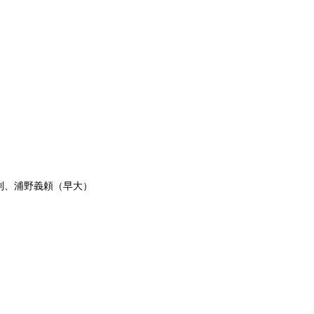
則、浦野義頼（早大）