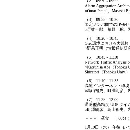
（2） 09:30 - 09:55
Alarm Aggregation Archite
○Omar Ismail、Masashi 
（3） 09:55 - 10:20
限定メンバ間でのIPv6
○屏雄一郎、勝野 聡、阿
（4） 10:20 - 10:45
Grid環境における大規
○野呂正明（情報通信研
（5） 10:45 - 11:10
Network Traffic Analysis o
○Katsuhisa Abe（Tohoku U
Shiratori（Tohoku Univ.）
（6） 11:10 - 11:35
高速インターネット環境
○鳥山裕史、町澤朗彦、岩
（7） 11:35 - 12:00
通過型高精度 UDP タ
○町澤朗彦、鳥山裕史、岩
－－－ 昼食 （ 60分
1月19日（水） 午後 