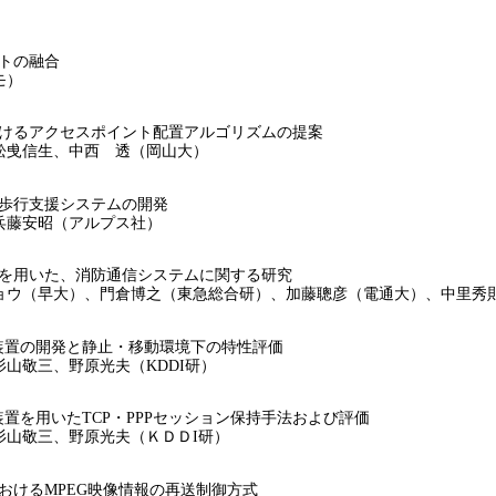
トの融合
モ）
けるアクセスポイント配置アルゴリズムの提案
舩曵信生、中西 透（岡山大）
歩行支援システムの開発
兵藤安昭（アルプス社）
を用いた、消防通信システムに関する研究
ウ（早大）、門倉博之（東急総合研）、加藤聰彦（電通大）、中里秀
N中継装置の開発と静止・移動環境下の特性評価
山敬三、野原光夫（KDDI研）
中継装置を用いたTCP・PPPセッション保持手法および評価
杉山敬三、野原光夫（ＫＤＤI研）
ンクにおけるMPEG映像情報の再送制御方式