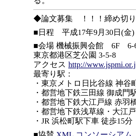
る。
◆論文募集 ！！！締め切
■日程 平成17年9月30日(金)
■会場 機械振興会館 6F 6-
東京都港区芝公園 3-5-8
アクセス
http://www.jspmi.or.
最寄り駅：
・東京メトロ日比谷線 神谷町
・都営地下鉄三田線 御成門駅
・都営地下鉄大江戸線 赤羽
・都営地下鉄浅草線・大江戸線
・JR 浜松町駅下車 徒歩15分
■協賛
XML コンソーシアム