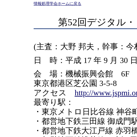
情報処理学会ホームに戻る
第52回デジタル
(主査：大野 邦夫，幹事：今村 
日 時：平成 17 年 9 月 30 日 (金
会 場：機械振興会館 6F 6
東京都港区芝公園 3-5-8
アクセス
http://www.jspmi.o
最寄り駅：
・東京メトロ日比谷線 神谷町
・都営地下鉄三田線 御成門駅
・都営地下鉄大江戸線 赤羽