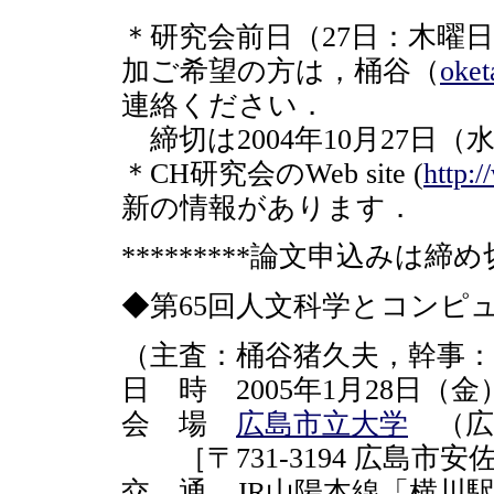
＊研究会前日（27日：木曜
加ご希望の方は，桶谷（
oket
連絡ください．
締切は2004年10月27日（
＊CH研究会のWeb site (
http:
新の情報があります．
*********論文申込みは締め
◆第65回人文科学とコンピ
（主査：桶谷猪久夫，幹事：
日 時 2005年1月28日（金）10
会 場
広島市立大学
（広
［〒731-3194 広島市安
交 通 JR山陽本線「横川