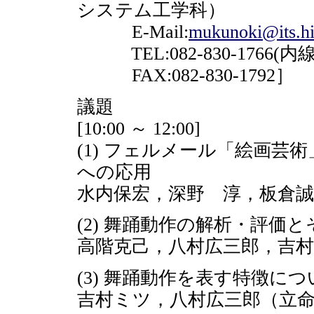
システム工学科）
E-Mail:
mukunoki@its.hi
TEL:082-830-1766(内線4
FAX:082-830-1792］
議題
[10:00 ～ 12:00]
(1) フェルメール「絵画
への応用
水内保宏，深野 淳，板倉誠
(2) 舞踊動作の解析・評価
高階克己，八村広三郎，吉村
(3) 舞踊動作を表す特徴に
吉村ミツ，八村広三郎（立