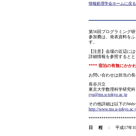
情報処理学会ホームに戻る
第56回プログラミング研
参加費は、発表資料をふ
す。
【注意】会場の近辺には
詳細情報を参照するとと
**** 宿泊の有無にか
お問い合わせは担当の長
長谷川立
東京大学数理科学研究科
ryu@ms.u-tokyo.ac.jp
その他詳細は以下のWe
http://www.ms.u-tokyo.ac.
**********************
日 程
： 平成17年10月
12日（水）