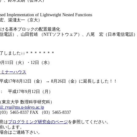
、鈴木太朗（会津大）
d Implementation of Lightweight Nested Functions
、湯淺太一（京大）
における基本ブロックの配置最適化
話）、山田哲靖 （NTTソフトウェア）、八尾 宏（日本電信電話
了しました↓↓＊＊＊＊＊＊＊
月11日（火）・12日（水）
セミナーハウス
成17年8月12日（金） → 8月26日（金）に延長しました！！
 平成17年9月12日（月）
東京大学 数理科学研究科）
il: ryu@ms.u-tokyo.ac.jp
337 FAX （03）5465-8337
意は
プログラミング研究会のページ
を参照してください。
お願いします。
場合はご連絡下さい。