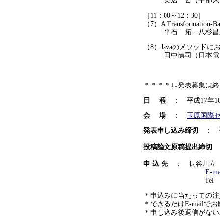
奥居 哲（中部大）
［11：00～12：30］
（7）A Transformation-Base
平石 拓、八杉昌宏
（8）Javaのメソッド
田中慎司（日本電信電
＊＊＊＊↓↓発表募集は終
日 程
： 平成17年10
会 場
：
玉原国際
発表申し込み締切
： 平
投稿論文原稿提出締切
：
申 込 先
： 長谷川立（
E-ma
Tel （03）5465-8
＊申込みに当たっての注
＊できるだけE-mailで
＊申し込み後返信がない