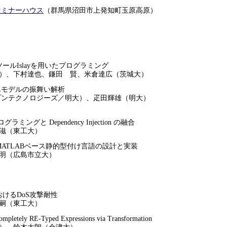
セミナーハウス
（群馬県沼田市上発知町玉原高原）
ールIslayを用いたプログラミング
下村達也、鎌田 賢、米倉達広（茨城大）
MLモデルの振舞い解析
テクノロジーズ／明大）、疋田輝雄（明大）
ングと Dependency Injection の融合
（東工大）
ATLABベース静的型付け言語の設計と実装
（広島市立大）
けるDoS攻撃耐性
（東工大）
mpletely RE-Typed Expressions via Transformation