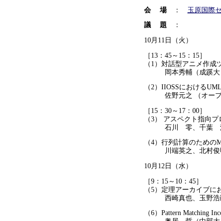
会 場
：
玉原国際
議 題
：
10月11日（火）
［13：45～15：15］
（1）対話型アニメ作成ツ
岡本秀輔（成蹊大）、
（2）IIOSSにおけるU
佐野元之 （オープン
［15：30～17：00］
（3） アスペクト指向プログラミ
石川 零、千葉 滋
（4）行列計算のためのM
川端英之、北村俊明
10月12日（水）
［9：15～10：45］
（5）定理アーカイブにお
西崎真也、玉野浩嗣
（6）Pattern Matching Inco