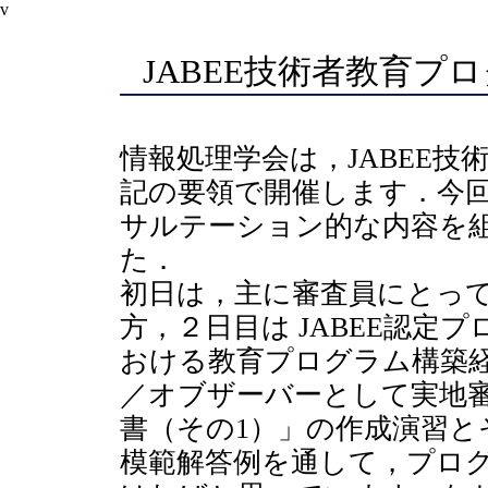
v
JABEE技術者教育プ
情報処理学会は，JABEE
記の要領で開催します．今
サルテーション的な内容を
た．
初日は，主に審査員にとっ
方，２日目は JABEE認定
おける教育プログラム構築
／オブザーバーとして実地
書（その1）」の作成演習と
模範解答例を通して，プロ