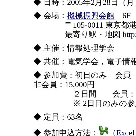
◆ 日時：2005年2月28日（
◆ 会場：
機械振興会館
6F 
〒105-0011 東京都
最寄り駅・地図
htt
◆ 主催：情報処理学会
◆ 共催：電気学会，電子情
◆ 参加費：初日のみ 会員（
非会員：15,000円
２日間 会員：20,000
※ 2日目のみの参加
◆ 定員：63名
◆ 参加申込方法：
（Exc