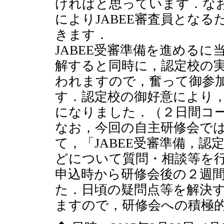
ければと思っています．な
によりJABEE審査員とな
きます．
JABEE受審準備を進める
解すると同時に，認定校の
われますので，奮って御参
す．認定校の御好意により
になりました．（２日間コ
なお，今回の自主研修会で
て，「JABEE受審準備，
どについて質問・相談等を
申込時から研修会後の２週
た．日頃の疑問点等を解決
ますので，研修会への積極