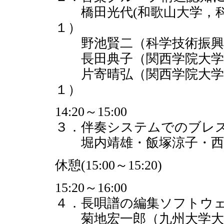
橋田光代(和歌山大学，科
１）
野池賢二（科学技術振興
長田典子（関西学院大学
片寄晴弘（関西学院大学，
１）
14:20～15:00
３．伴奏システムでのブレ
堀内靖雄・飯塚涼子・西田
休憩(15:00～15:20)
15:20～16:00
４．長唄譜の編集ソフトウ
菊地宏一郎（九州大学大