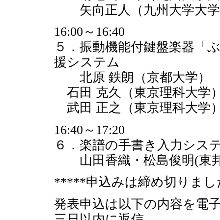
矢向正人（九州大学大学
16:00～16:40
５．振動機能付鍵盤楽器「
援システム
北原 鉄朗（京都大学）
石田 克久（東京理科大学
武田 正之（東京理科大学
16:40～17:20
６．楽譜の手書き入力シス
山田香織・松島俊明(東邦
*****申込みは締め切りました
発表申込は以下の内容を電
三日以内に返信