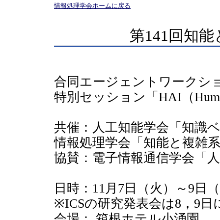
情報処理学会ホームに戻る
第141回知
合同エージェントワークショッ
特別セッション「HAI（Human Ag
共催：人工知能学会「知識ベー
情報処理学会「知能と複雑系」
協賛：電子情報通信学会「
日時：11月7日（火）～9日
※ICSの研究発表会は8，9
会場： 箱根ホテル小涌園