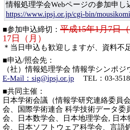
情報処理学会Webページの参加申
https://www.ipsj.or.jp/cgi-bin/mousiko
平成15年1月7日
■参加申込締切：
17日（月）
＊当日申込も歓迎しますが、資料不
■申込/照会先：
（社）情報処理学会 情報学シンポジ
E-Mail：sig@ipsj.or.jp
TEL：03-3518-8
■共同主催：
日本学術会議（情報学研究連絡委員
会、国際学術連合 科学技術データ委員
会、日本数学会、日本地理学会, 日
会、日本ソフトウェア科学会、言語