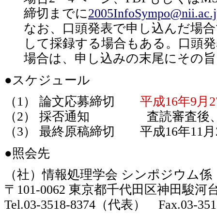
締切までに
2005InfoSympo@nii.ac.j
なお、口頭発表で申し込んだ場合
して採録する場合もある。口頭発
場合は、申し込みの末尾にその旨
●スケジュール
（1） 論文応募締切
平成16年9月
（2） 採否通知 査読審査後、平成
（3） 最終原稿締切 平成16年11月
●照会先
（社）情報処理学会 シンポジウム
〒101-0062 東京都千代田区神田駿河台
Tel.03-3518-8374（代表） Fax.03-35