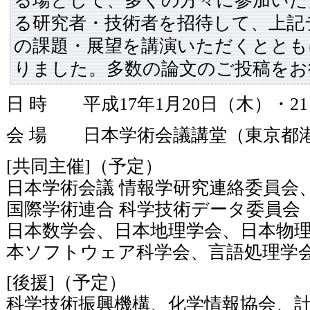
る場として、多くの方々に参加いた
る研究者・技術者を招待して、上記
の課題・展望を講演いただくととも
りました。多数の論文のご投稿をお
日 時 平成17年1月20日（木）・21日
会 場 日本学術会議講堂（東京都
[共同主催]（予定）
日本学術会議 情報学研究連絡委員会
国際学術連合 科学技術データ委員会（
日本数学会、日本地理学会、日本物
本ソフトウェア科学会、言語処理学
[後援]（予定）
科学技術振興機構、化学情報協会、