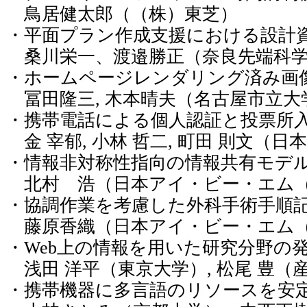
鳥居健太郎（（株）東芝）
・平面プラン作成支援における設計
桑川栄一、渡邉勝正（奈良先端科学
・ホームページレンダリング済み画
冨田隆三, 木本晴夫（名古屋市立大
・携帯電話による個人認証と投票所
金 宰郁, 小林 哲二, 町田 則文（日
・情報非対称性指向の情報共有モデ
北村 浩（日本アイ・ビー・エム
・協調作業を考慮した外科手術手順
藤原香織（日本アイ・ビー・エム（株
・Web上の情報を用いた研究分野の
浅田 洋平（東京大学）, 松尾 豊（
・携帯機器に多言語のリソースを安