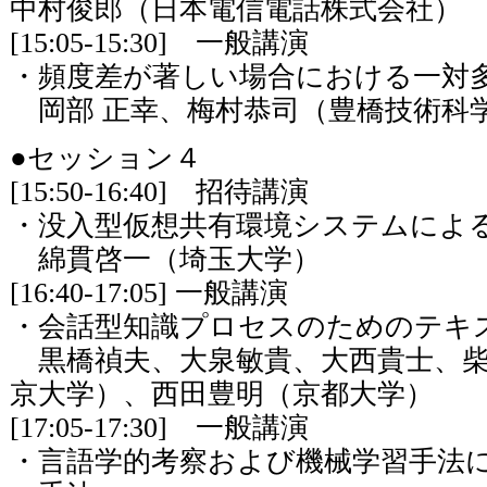
中村俊郎（日本電信電話株式会社）
[15:05-15:30] 一般講演
・頻度差が著しい場合における一対
岡部 正幸、梅村恭司（豊橋技術科
●セッション４
[15:50-16:40] 招待講演
・没入型仮想共有環境システムによ
綿貫啓一（埼玉大学）
[16:40-17:05] 一般講演
・会話型知識プロセスのためのテ
黒橋禎夫、大泉敏貴、大西貴士、柴
京大学）、西田豊明（京都大学）
[17:05-17:30] 一般講演
・言語学的考察および機械学習手法