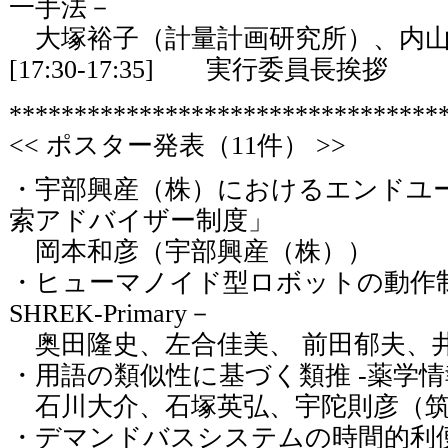
一手法－
大塚裕子（計量計画研究所）、内山
[17:30-17:35] 実行委員長挨拶
*********************************
<< ポスター発表（11件） >>
・宇部興産（株）におけるエンドユ
索アドバイザー制度」
岡本和彦（宇部興産（株））
・ヒューマノイド型ロボットの動作
SHREK-Primary－
奥田隆史、左合佳美、 前田郁夫、
・用語の類似性に基づく類推 -薬学情
石川大介、石塚英弘、宇陀則彦（筑
・デマンドバスシステムの時間的利