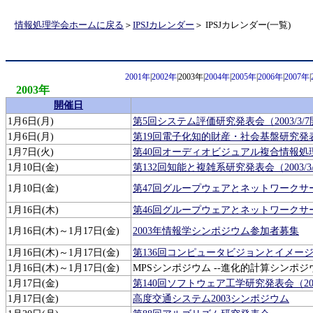
情報処理学会ホームに戻る
＞
IPSJカレンダー
＞ IPSJカレンダー(一覧)
2001年
|
2002年
|2003年|
2004年
|
2005年
|
2006年
|
2007年
|
2003年
開催日
1月6日(月)
第5回システム評価研究発表会（2003/3
1月6日(月)
第19回電子化知的財産・社会基盤研究発表会
1月7日(火)
第40回オーディオビジュアル複合情報処理研
1月10日(金)
第132回知能と複雑系研究発表会（2003/3
1月10日(金)
第47回グループウェアとネットワークサービ
1月16日(木)
第46回グループウェアとネットワークサ
1月16日(木)～1月17日(金)
2003年情報学シンポジウム参加者募集
1月16日(木)～1月17日(金)
第136回コンピュータビジョンとイメー
1月16日(木)～1月17日(金)
MPSシンポジウム --進化的計算シンポジウム 
1月17日(金)
第140回ソフトウェア工学研究発表会（200
1月17日(金)
高度交通システム2003シンポジウム