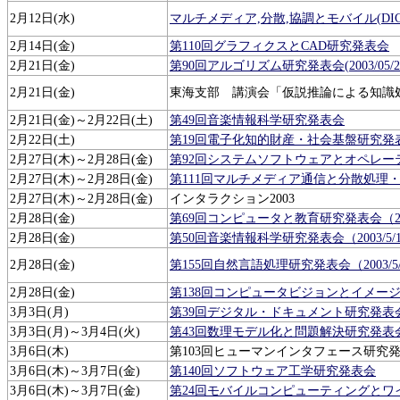
2月12日(水)
マルチメディア,分散,協調とモバイル(DICO
2月14日(金)
第110回グラフィクスとCAD研究発表会
2月21日(金)
第90回アルゴリズム研究発表会(2003/0
2月21日(金)
東海支部 講演会「仮説推論による知識処
2月21日(金)～2月22日(土)
第49回音楽情報科学研究発表会
2月22日(土)
第19回電子化知的財産・社会基盤研究発
2月27日(木)～2月28日(金)
第92回システムソフトウェアとオペレー
2月27日(木)～2月28日(金)
第111回マルチメディア通信と分散処理
2月27日(木)～2月28日(金)
インタラクション2003
2月28日(金)
第69回コンピュータと教育研究発表会（20
2月28日(金)
第50回音楽情報科学研究発表会（2003/5
2月28日(金)
第155回自然言語処理研究発表会（2003/5
2月28日(金)
第138回コンピュータビジョンとイメージメ
3月3日(月)
第39回デジタル・ドキュメント研究発表会
3月3日(月)～3月4日(火)
第43回数理モデル化と問題解決研究発表
3月6日(木)
第103回ヒューマンインタフェース研究発
3月6日(木)～3月7日(金)
第140回ソフトウェア工学研究発表会
3月6日(木)～3月7日(金)
第24回モバイルコンピューティングとワ