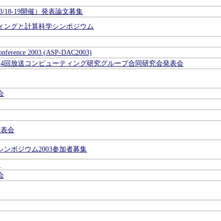
/18-19開催）発表論文募集
ティングと計算科学シンポジウム
 Conference 2003 (ASP-DAC2003)
第4回放送コンピューティング研究グループ合同研究会発表会
会
発表会
ンポジウム2003参加者募集
会
会