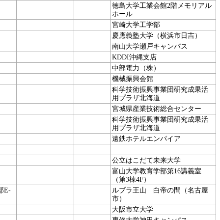
徳島大学工業会館2階メモリアル
ホール
宮崎大学工学部
慶應義塾大学（横浜市日吉）
南山大学瀬戸キャンパス
KDDI沖縄支店
中部電力（株）
機械振興会館
科学技術振興事業団研究成果活
用プラザ北海道
宮城県産業技術総合センター
科学技術振興事業団研究成果活
用プラザ北海道
遠鉄ホテルエンパイア
公立はこだて未来大学
富山大学教育学部第16講義室
（第3棟4F）
E-
ルブラ王山 白帝の間（名古屋
市）
大阪市立大学