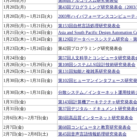
1月20日(月)
第88回アルゴリズム研究発表会
1月20日(月)
第43回プログラミング研究発表会（2003/3
1月20日(月)～1月21日(火)
2003年ハイパフォーマンスコンピュー
1月20日(月)～1月21日(火)
第153回自然言語処理研究発表会
1月21日(火)～1月24日(金)
Asia and South Pacific Design Automation
1月23日(木)～1月24日(金)
第129回データベースシステム研究会・
1月23日(木)～1月24日(金)
第42回プログラミング研究発表会
1月24日(金)
第57回人文科学とコンピュータ研究発表
1月28日(火)～1月29日(火)
第108回システムLSI設計技術研究発表会
1月29日(水)～1月31日(金)
第131回知能と複雑系研究発表会
1月30日(木)～1月31日(金)
第102回ヒューマンインタフェース研究
1月30日(木)～1月31日(金)
分散システム／インターネット運用技術シ
1月31日(金)
第143回計算機アーキテクチャ研究発表
1月31日(金)
第37回デジタル・ドキュメント研究発表
2月6日(木)～2月7日(金)
第6回高品質インターネット研究発表会
2月7日(金)
第68回コンピュータと教育研究発表会
2月7日(金)～2月8日(土)
第45回音声言語情報処理研究発表会