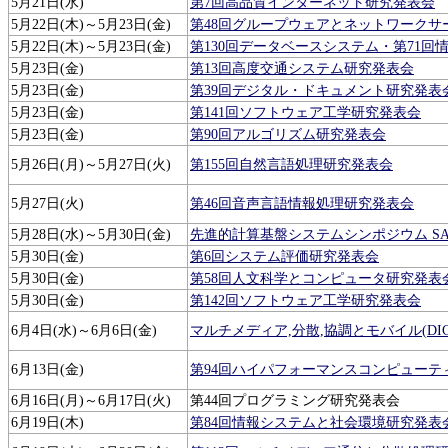
5月21日(水)
第7回高品質インターネット研究発表会
5月22日(木)～5月23日(金)
第48回グループウェアとネットワークサ
5月22日(木)～5月23日(金)
第130回データベースシステム・第71回
5月23日(金)
第13回高度交通システム研究発表会
5月23日(金)
第39回デジタル・ドキュメント研究発表
5月23日(金)
第141回ソフトウェア工学研究発表会
5月23日(金)
第90回アルゴリズム研究発表会
5月26日(月)～5月27日(火)
第155回自然言語処理研究発表会
5月27日(火)
第46回音声言語情報処理研究発表会
5月28日(水)～5月30日(金)
先進的計算基盤システムシンポジウム SACSI
5月30日(金)
第6回システム評価研究発表会
5月30日(金)
第58回人文科学とコンピュータ研究発表
5月30日(金)
第142回ソフトウェア工学研究発表会
6月4日(水)～6月6日(金)
マルチメディア,分散,協調とモバイル(DIC
6月13日(金)
第94回ハイパフォーマンスコンピューテ
6月16日(月)～6月17日(火)
第44回プログラミング研究発表会
6月19日(木)
第84回情報システムと社会環境研究発表