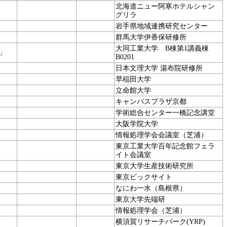
北海道ニュー阿寒ホテルシャン
グリラ
岩手県地域連携研究センター
群馬大学伊香保研修所
大同工業大学 B棟第1講義棟
」
B0201
日本文理大学 湯布院研修所
早稲田大学
立命館大学
キャンパスプラザ京都
学術総合センター一橋記念講堂
大阪学院大学
情報処理学会会議室（芝浦）
東京工業大学百年記念館フェラ
イト会議室
東京大学生産技術研究所
東京ビックサイト
なにわ一水（島根県）
東京大学先端研
情報処理学会（芝浦）
横須賀リサーチパーク(YRP)