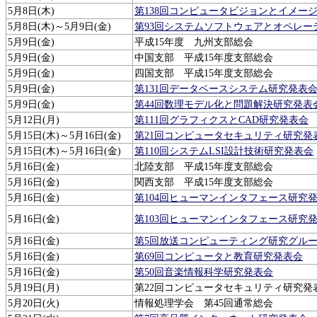
5月8日(木)
第138回コンピュータビジョンとイメー
5月8日(木)～5月9日(金)
第93回システムソフトウェアとオペレー
5月9日(金)
平成15年度 九州支部総会
5月9日(金)
中国支部 平成15年度支部総会
5月9日(金)
四国支部 平成15年度支部総会
5月9日(金)
第131回データベースシステム研究発表会(20
5月9日(金)
第44回数理モデル化と問題解決研究発表
5月12日(月)
第111回グラフィクスとCAD研究発表会
5月15日(木)～5月16日(金)
第21回コンピュータセキュリティ研究発
5月15日(木)～5月16日(金)
第110回システムLSI設計技術研究発表会
5月16日(金)
北陸支部 平成15年度支部総会
5月16日(金)
関西支部 平成15年度支部総会
5月16日(金)
第104回ヒューマンインタフェース研究発表会
5月16日(金)
第103回ヒューマンインタフェース研究
5月16日(金)
第5回放送コンピューティング研究グループ研
5月16日(金)
第69回コンピュータと教育研究発表会
5月16日(金)
第50回音楽情報科学研究発表会
5月19日(月)
第22回コンピュータセキュリティ研究発表会（
5月20日(火)
情報処理学会 第45回通常総会