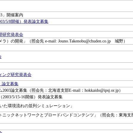
03」開催案内
3/5/8開催）発表論文募集
理研究発表会
（照会先 e-mail: Jouno.Takenobu@chuden.co.jp 城野）
会
ィング研究発表会
開催）論文募集
文募集（照会先：北海道支部E-mail：hokkaido@ipsj.or.jp）
003/5/15-16開催）発表論文募集
を用いた環境流れの並列シミュレーション」
トニックネットワークとブロードバンドコンテンツ」（照会先：東海支部