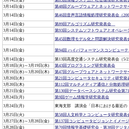
3月14日(金)
第83回情報システムと社会環境研究発表
3月14日(金)
第48回グループウェアとネットワークサービ
3月14日(金)
第46回音声言語情報処理研究発表会（2003
3月14日(金)
第89回アルゴリズム研究発表会
3月14日(金)
第93回システムソフトウェアとオペレーティ
3月14日(金)
第45回数理モデル化と問題解決研究発表会（2
3月14日(金)
第94回 ハイパフォーマンスコンピューティ
3月14日(金)
第13回高度交通システム研究発表会（5/
3月18日(火)～3月19日(水)
第43回プログラミング研究発表会
3月19日(水)～3月20日(木)
第47回グループウェアとネットワークサ
3月20日(木)
第21回コンピュータセキュリティ研究発表会（
3月20日(木)
第112回マルチメディア通信と分散処理
3月21日(金)
第130回データベースシステム研究会第71回
3月24日(月)
第9回ゲーム情報学研究発表会
3月24日(月)
東海支部 講演会「日本における最近の
3月25日(火)
第58回人文科学とコンピュータ研究発表会（
3月27日(木)～3月28日(金)
第137回コンピュータビジョンとイメー
3月28日(金)
第70回情報学基礎研究会・第38回デジ