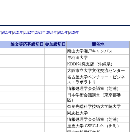
年
|
2020年
|
2021年
|
2022年
|
2023年
|
2024年
|
2025年
|
2026年
論文等応募締切日
参加締切日
開催地
南山大学瀬戸キャンパス
早稲田大学
KDDI沖縄支店（沖縄県）
大阪市立大学文化交流センター
名古屋大学ベンチャー・ビジネ
ス・ラボラトリ
情報処理学会会議室（芝浦）
日本学術会議講堂（東京都港
区）
奈良先端科学技術大学院大学
同志社大学
情報処理学会会議室（芝浦）
慶應大学 GSEC-Lab.（田町）