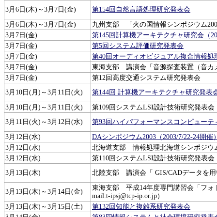
3月6日(木)～3月7日(金)
第154回自然言語処理研究発表会
3月6日(木)～3月7日(金)
九州支部 「火の国情報シンポジウム20
3月7日(金)
第145回計算機アーキテクチャ研究会（200
3月7日(金)
第5回システム評価研究発表会
3月7日(金)
第40回オーディオビジュアル複合情報処
3月7日(金)
東海支部 講演会「音源探査装置（音カメラ）の開発」
3月7日(金)
第12回高度交通システム研究発表会
3月10日(月)～3月11日(火)
第144回 計算機アーキテクチャ研究発表
3月10日(月)～3月11日(火)
第109回システムLSI設計技術研究発表会
3月11日(火)～3月12日(水)
第93回ハイパフォーマンスコンピューテ
3月12日(水)
DAシンポジウム2003（2003/7/22-24
3月12日(水)
北海道支部 情報処理北海道シンポジウム2003論
3月12日(水)
第110回システムLSI設計技術研究発表会（2
3月13日(木)
北陸支部 講演会「 GIS/CADデータ
東海支部 平成14年度専門講習会「フォ
3月13日(木)～3月14日(金)
mail:t-ipsj@tcp-ip.or.jp）
3月13日(木)～3月15日(土)
第132回知能と複雑系研究発表会