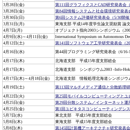
3月28日(金)
第111回グラフィクスとCAD研究発表会（2
3月28日(金)
第84回情報システムと社会環境研究発表会（
3月30日(日)
第6回システム評価研究発表会（5/30開
3月31日(月)
東海支部 平成14年度学生論文奨励賞 論文募集（照会
4月7日(月)
オブジェクト指向2003シンポジウム（2003
4月9日(水)～4月11日(金)
International Symposium on Autonomous De
4月12日(土)
第141回ソフトウェア工学研究発表会（200
4月16日(水)
第44回プログラミング研究発表会（6/16
4月17日(木)
北海道支部 平成15年度支部総会
4月17日(木)
北海道支部 シンポジウム2003 -Info-Hokka
4月17日(木)～4月18日(金)
北海道支部 情報処理北海道シンポジウム2003（
4月19日(土)
第113回マルチメディア通信と分散処理研究
4月22日(火)
第25回モバイルコンピューティングとユビ
4月25日(金)
第29回分散システム／インターネット運
4月25日(金)
第1回ユビキタスコンピューティングシ
5月7日(水)
東北支部 平成15年度支部総会
5月8日(木)
東海支部 平成15年度支部総会
5月8日(木)
第145回計算機アーキテクチャ研究発表