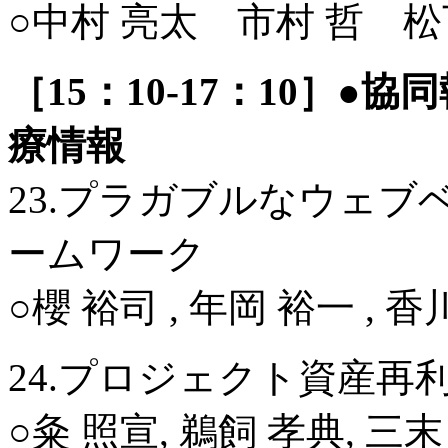
○中村 亮太 市村 哲 松
［15：10-17：10］
療情報
23.プラガブルなウェブ
ームワーク
○櫻 裕司 , 年岡 裕一 , 
24.プロジェクト資産
○粂 照宣, 鵜飼 孝典, 三