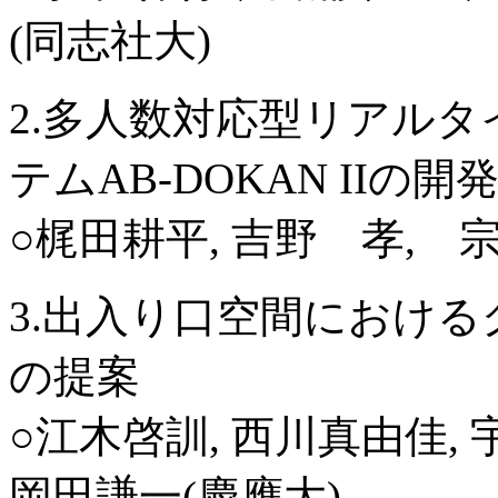
(同志社大)
2.多人数対応型リアル
テムAB-DOKAN IIの開
○梶田耕平, 吉野 孝,
3.出入り口空間におけるグルー
の提案
○江木啓訓, 西川真由佳, 
岡田謙一(慶應大)