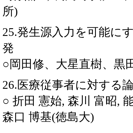
所)
25.発生源入力を可能
発
○岡田修、大星直樹、黒田
26.医療従事者に対する
○ 折田 憲始, 森川 富昭, 
森口 博基(徳島大)