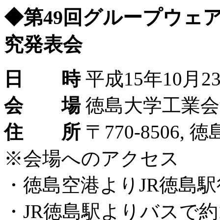
◆第49回グループウェ
究発表会
日 時
平成15年10月23
会 場
徳島大学工業会
住 所
〒770-8506,
※会場へのアクセス
・徳島空港よりJR徳島駅
・JR徳島駅よりバスで約