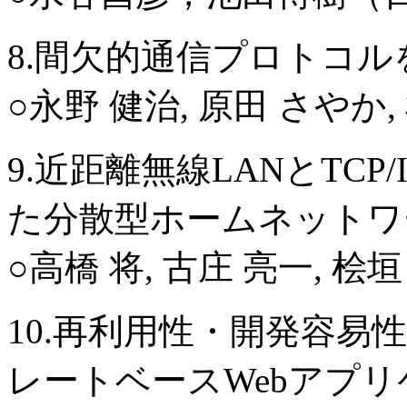
8.間欠的通信プロトコ
○永野 健治, 原田 さやか
9.近距離無線LANとTC
た分散型ホームネットワ
○高橋 将, 古庄 亮一, 桧
10.再利用性・開発容
レートベースWebアプ