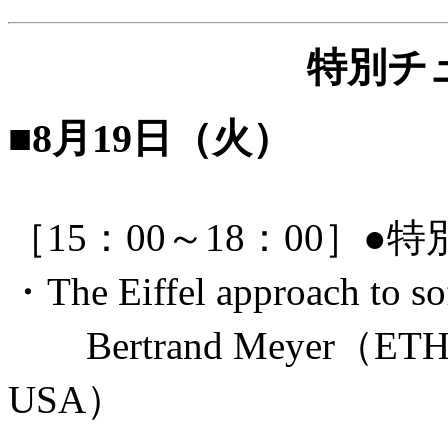
特別チ
■8月19日（火）
［15：00～18：00］
・The Eiffel approach to so
Bertrand Meyer（ETH, Sw
USA）