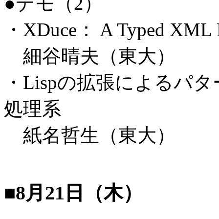
●デモ（2）
・XDuce： A Typed XML Pr
細谷晴夫（東大）
・Lispの拡張によるパ
処理系
紙名哲生（東大）
■8月21日（木）