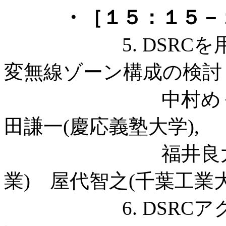
・［１５：１５－
5. DSRCを用
変無線ゾーン構成の検討
中村めぐみ、朝
田謙一(慶応義塾大学),
福井良太郎(慶
業) 屋代智之(千葉工業大
6. DSRCアク