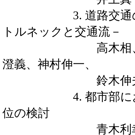
3. 道路交通のダイ
トルネックと交通流－
高木相、鈴木祥
澄義、神村伸一、
鈴木伸夫（東北
4. 都市部におけ
位の検討
青木利幸（日