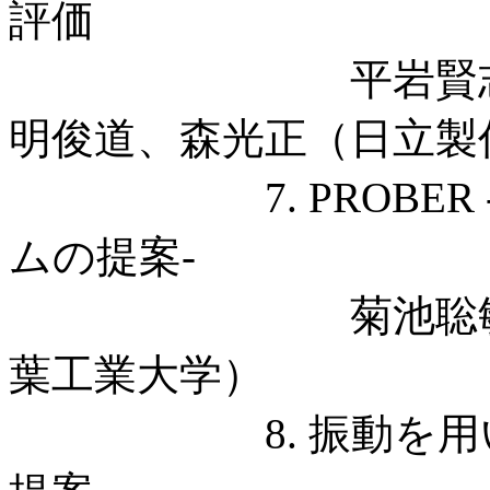
評価
平岩賢志、坂本
明俊道、森光正（日立製
7. PROBER 
ムの提案-
菊池聡敏、八木
葉工業大学）
8. 振動を用いた