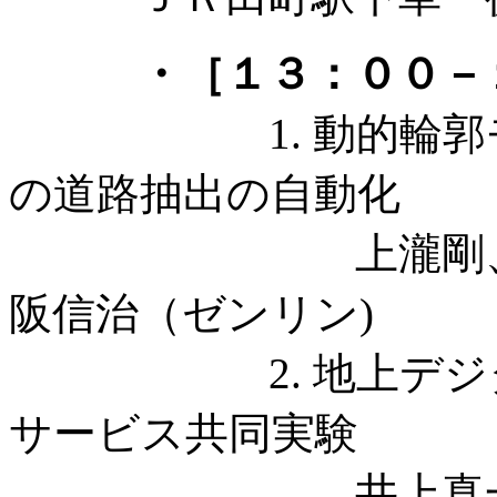
・［１３：００－
1. 動的輪郭モデ
の道路抽出の自動化
上瀧剛、内村圭
阪信治（ゼンリン)
2. 地上デジタル放
サービス共同実験
井上真一（Ｒ