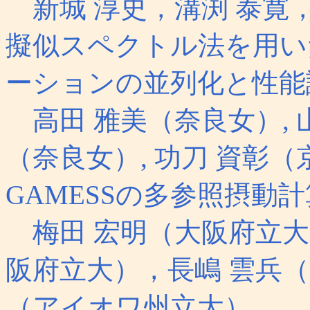
新城 淳史，溝渕 泰寛，
擬似スペクトル法を用い
ーションの並列化と性能
高田 雅美（奈良女）, 山
（奈良女）, 功刀 資彰（
GAMESSの多参照摂動
梅田 宏明（大阪府立大,
阪府立大），長嶋 雲兵（産総研）
（アイオワ州立大）