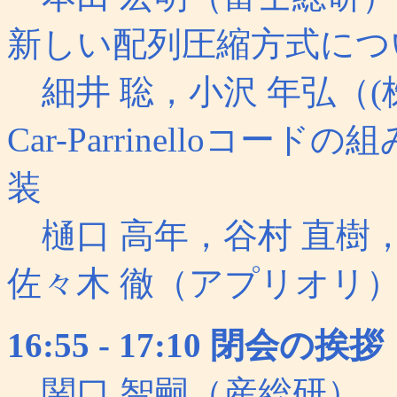
新しい配列圧縮方式につ
細井 聡，小沢 年弘（(
Car-Parrinelloコ
装
樋口 高年，谷村 直樹
佐々木 徹（アプリオリ
16:55 - 17:10 閉会の挨拶
関口 智嗣（産総研）