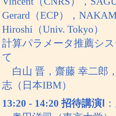
Vincent（CNRS），SAGUE
Gerard（ECP），NAKA
Hiroshi（Univ. Tokyo）
計算パラメータ推薦シス
て
白山 晋，齋藤 幸二郎，
志（日本IBM）
13:20 - 14:20 招待講演Ⅰ
：