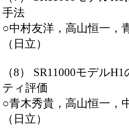
手法
○中村友洋，高山恒一，
（日立）
（8） SR11000モデ
ティ評価
○青木秀貴，高山恒一，
（日立）