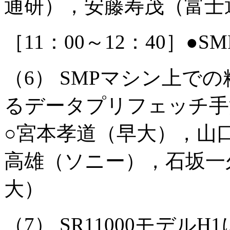
通研），安藤寿茂（富士
［11：00～12：40］●
（6） SMPマシン上で
るデータプリフェッチ手
○宮本孝道（早大），山
高雄（ソニー），石坂一
大）
（7） SR11000モデ