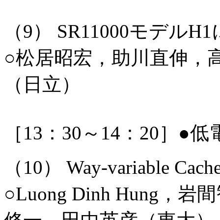
（9） SR11000モデ
○松居昭宏，助川直伸，
（日立）
［13：30～14：20］
（10） Way-variable Caches 
○Luong Dinh Hung，岩