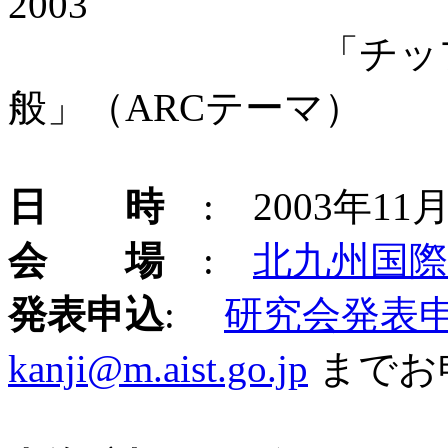
2003
「チップマルチ
般」（ARCテーマ）
日 時
: 2003年11
会 場
:
北九州国際
発表申込
:
研究会発表
kanji@m.aist.go.jp
までお