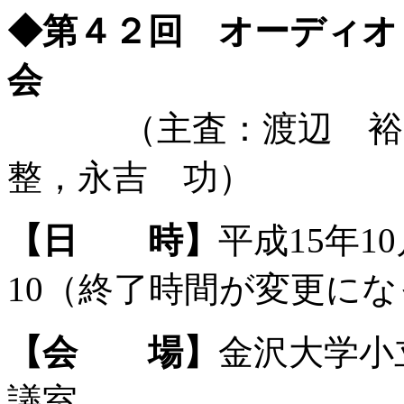
◆第４２回 オーディオ
会
（発表件
（主査：渡辺 裕，
整，永吉 功）
【日 時】
平成15年1
10（終了時間が変更に
【会 場】
金沢大学小
議室