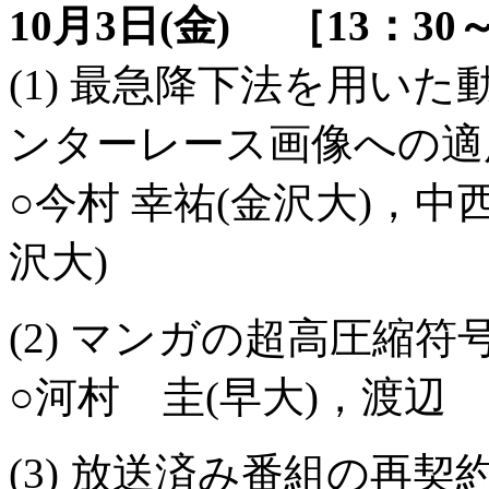
10月3日(金) ［13：30
(1) 最急降下法を用い
ンターレース画像への
○今村 幸祐(金沢大)，中
沢大)
(2) マンガの超高圧縮
○河村 圭(早大)，渡辺 
(3) 放送済み番組の再