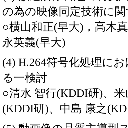
の為の映像同定技術に関
○横山和正(早大)，高木真
永英義(早大)
(4) H.264符号化処
る一検討
○清水 智行(KDDI研)、米
(KDDI研)、中島 康之(KD