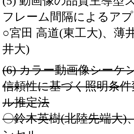
(5) 動画像の品質主導型ス
フレーム間隔によるアプロー
○宮田 高道(東工大)、薄井
井大)
(6) カラー動画像シー
信頼性に基づく照明条件
ル推定法
〇鈴木英樹(北陸先端大)