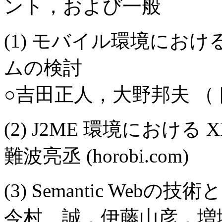
ント，および一般
(1) モバイル環境にお
ムの検討
○吉田正人，大野邦夫 
(2) J2ME 環境における 
難波亮丞 (horobi.com)
(3) Semantic Webの
今村 誠，伊藤山彦，増