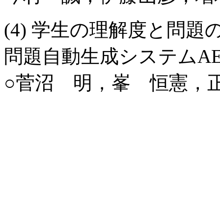
(4) 学生の理解度と問
問題自動生成システムAE
○菅沼 明，峯 恒憲，