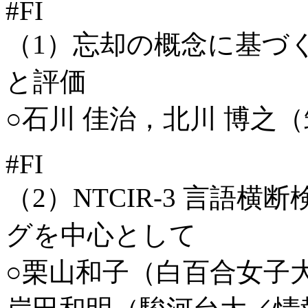
#FI
（1）忘却の概念に基づ
と評価
○石川 佳治，北川 博之
#FI
（2）NTCIR-3 言語
グを中心として
○栗山和子（白百合女子