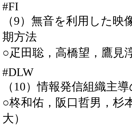
#FI
（9）無音を利用した映
期方法
○疋田聡，高橋望，鷹見
#DLW
（10）情報発信組織主導
○柊和佑，阪口哲男，杉
大）