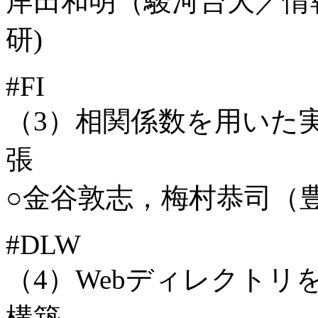
岸田和明（駿河台大／情
研)
#FI
（3）相関係数を用いた
張
○金谷敦志，梅村恭司（
#DLW
（4）Webディレクト
構築