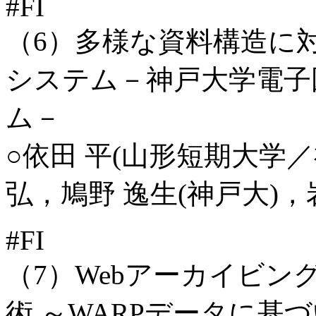
#FI
（6）多様な資料構造に
システム－神戸大学電子
ム－
○依田 平(山形短期大学／
弘，鳩野 逸生(神戸大)
#FI
（7）Webアーカイビ
術 ～WARPデータに基