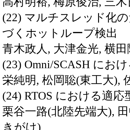
高村明裕, 梅原俊治, 三木
(22) マルチスレッド
づくホットループ検出
青木政人, 大津金光, 横田
(23) Omni/SCAS
栄純明, 松岡聡(東工大), 
(24) RTOS におけ
栗谷一路(北陸先端大),
きがけ)