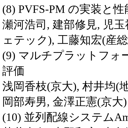
(8) PVFS-PM の実装と
瀬河浩司, 建部修見, 児玉
ェテック), 工藤知宏(産総
(9) マルチプラットフォ
評価
浅岡香枝(京大), 村井均(
岡部寿男, 金澤正憲(京大)
(10) 並列配線システムAm