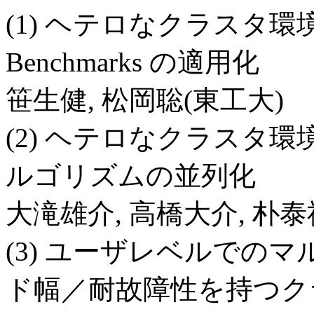
(1) ヘテロなクラスタ環境にお
Benchmarks の適用化
笹生健, 松岡聡(東工大)
(2) ヘテロなクラスタ環境
ルゴリズムの並列化
大滝雄介, 高橋大介, 朴泰
(3) ユーザレベルでの
ド幅／耐故障性を持つク