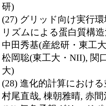
研)
(27) グリッド向け実行
リズムによる蛋白質構造
中田秀基(産総研・東工大),
松岡聡(東工大・NII), 
大)
(28) 進化的計算にお
村尾直哉, 棟朝雅晴, 赤間