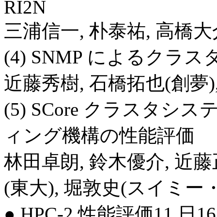
RI2N
三浦信一, 朴泰祐, 高橋大
(4) SNMP によるク
近藤秀樹, 石橋拓也(創夢)
(5) SCore クラス
ィング機構の性能評価
林田卓朗, 鈴木優介, 近藤
(東大), 堀敦史(スイミ
● HPC-2 性能評価11 日16: