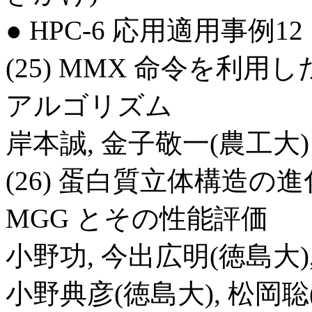
● HPC-6 応用適用事例12 日1
(25) MMX 命令を利
アルゴリズム
岸本誠, 金子敬一(農工大)
(26) 蛋白質立体構造の
MGG とその性能評価
小野功, 今出広明(徳島大)
小野典彦(徳島大), 松岡聡