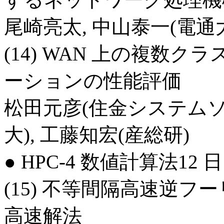
尾崎亮太, 中山泰一(電通
(14) WAN 上の複数ク
ーションの性能評価
松田元彦(住金システムソ
大), 工藤知宏(産総研)
● HPC-4 数値計算法12 日10
(15) 不等間隔高速逆フーリ
高速解法