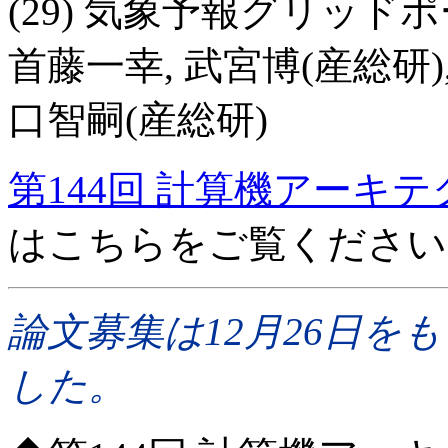
(29) 気象予報グリッド
首藤一幸, 武宮博(産総研),
口智嗣(産総研)
第144回 計算機アーキ
はこちらをご覧ください
論文募集は12月26日を
した。