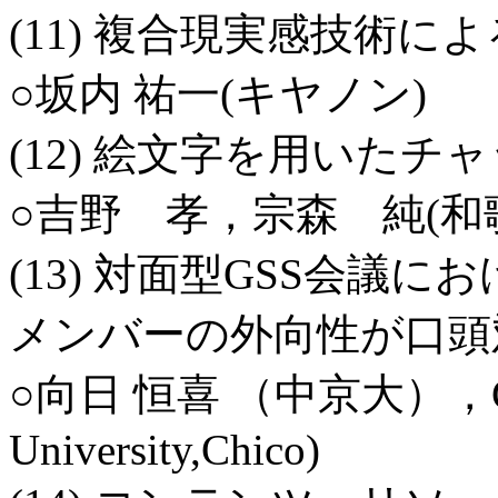
(11) 複合現実感技術
○坂内 祐一(キヤノン)
(12) 絵文字を用いた
○吉野 孝，宗森 純(和
(13) 対面型GSS会議
メンバーの外向性が口頭
○向日 恒喜 （中京大），Gail Cor
University,Chico)