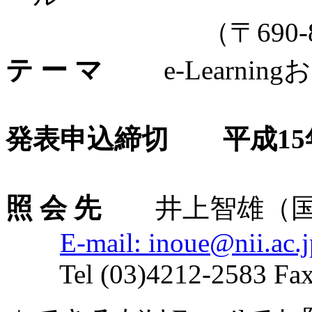
（〒690-8504 
テ ー マ
e-Learnin
発表申込締切 平成15年3
照 会 先
井上智雄（国
E-mail: inoue@nii.ac.j
Tel (03)4212-2583 Fax 