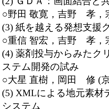
(2) ＧＤＡ：画面結合
○野田 敬寛，吉野 孝，
(3) 紙を越える発想支
○重信 智宏，吉野 孝，
(4) 薬剤投与からみた
ステム開発の試み
○大星 直樹，岡田 修 (
(5) XMLによる地元
システム