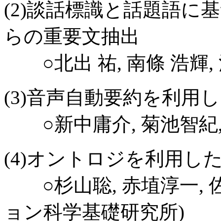
(2)談話標識と話題語に
らの重要文抽出
○北出 祐, 南條 浩輝, 
(3)音声自動要約を利用
○新中庸介, 菊池智
(4)オントロジを利用し
○杉山聡, 赤埴淳一, 
ョン科学基礎研究所)