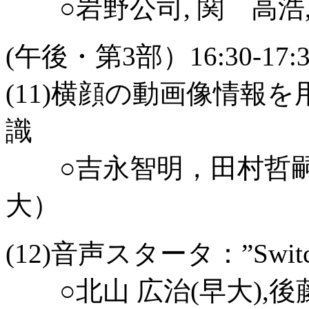
○岩野公司, 関 高浩
(午後・第3部）16:30-17:3
(11)横顔の動画像情報
識
○吉永智明，田村哲嗣，
大）
(12)音声スタータ：”Switch”
○北山 広治(早大),後藤