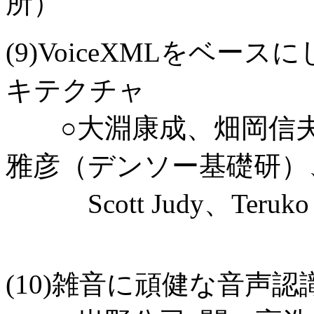
所）
(9)VoiceXMLをベ
キテクチャ
○大淵康成、畑岡信夫(
雅彦（デンソー基礎研）
Scott Judy、Teruko Mi
(10)雑音に頑健な音声