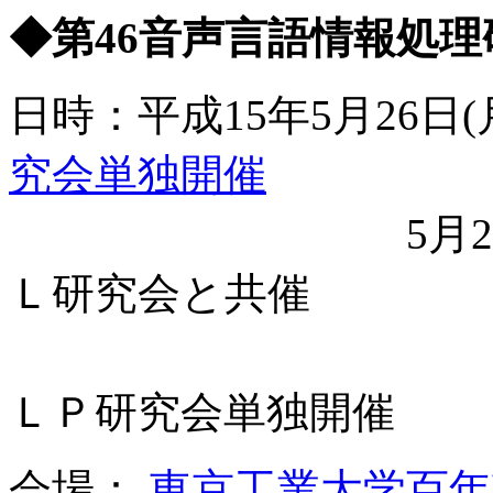
◆第46音声言語情報処理研究
日時：平成15年5月26
究会単独開催
5月27日(火） 1
Ｌ研究会と共催
14:45
ＬＰ研究会単独開催
会場：
東京工業大学百