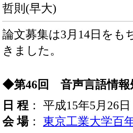
哲則(早大)
論文募集は3月14日を
きました。
◆第46回 音声言語情報
日 程
： 平成15年5月26
会 場
：
東京工業大学百