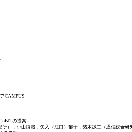
）
て
CAMPUS
oBITの提案
総研），小山慎哉，矢入（江口）郁子，猪木誠二（通信総合研