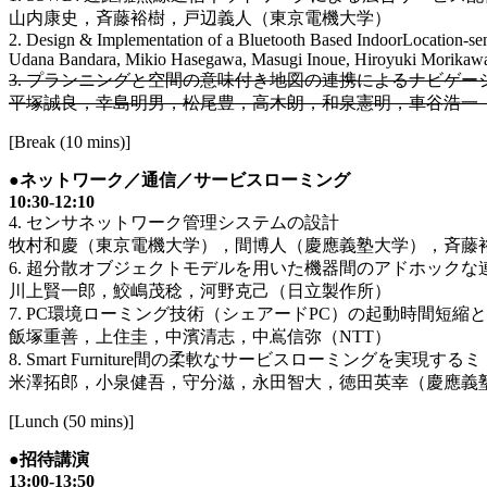
山内康史，斉藤裕樹，戸辺義人（東京電機大学）
2. Design & Implementation of a Bluetooth Based IndoorLocation-se
Udana Bandara, Mikio Hasegawa, Masugi Inoue, Hiroyuki Morikawa
3. プランニングと空間の意味付き地図の連携によるナビゲー
平塚誠良，幸島明男，松尾豊，高木朗，和泉憲明，車谷浩一
[Break (10 mins)]
●ネットワーク／通信／サービスローミング
10:30-12:10
4. センサネットワーク管理システムの設計
牧村和慶（東京電機大学），間博人（慶應義塾大学），斉藤
6. 超分散オブジェクトモデルを用いた機器間のアドホックな
川上賢一郎，鮫嶋茂稔，河野克己（日立製作所）
7. PC環境ローミング技術（シェアードPC）の起動時間短縮
飯塚重善，上住圭，中濱清志，中嶌信弥（NTT）
8. Smart Furniture間の柔軟なサービスローミングを実現
米澤拓郎，小泉健吾，守分滋，永田智大，徳田英幸（慶應義
[Lunch (50 mins)]
●招待講演
13:00-13:50