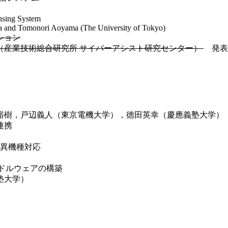
nsing System
 and Tomonori Aoyama (The University of Tokyo)
ション
（産業技術総合研究所 サイバーアシスト研究センター）
発表
裕樹，戸辺義人（東京電機大学），徳田英幸（慶應義塾大学）
連携
と異機種対応
するミドルウェアの構築
塾大学）