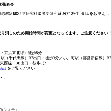
究発表会
領域創成科学研究科環境学研究系 教授 板生 清 氏をお迎えし
取り消しのため開始時間が変更となってます。ご注意ください
線・京浜東北線）徒歩8分
駅（千代田線）B7出口・徒歩3分／小川町駅（都営新宿線）B
東西線）3B出口・徒歩8分
html
をご覧ください．
い．
配信システム