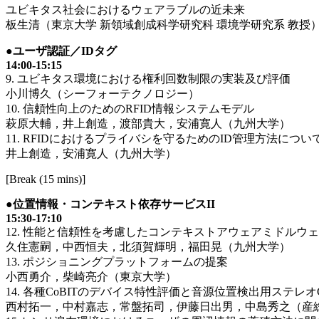
ユビキタス社会におけるウェアラブルの近未来
板生清（東京大学 新領域創成科学研究科 環境学研究系 教授
●ユーザ認証／IDタグ
14:00-15:15
9. ユビキタス環境における権利回数制限の実装及び評価
小川博久（シーフォーテクノロジー）
10. 信頼性向上のためのRFID情報システムモデル
萩原大輔，井上創造，渡部貴大，安浦寛人（九州大学）
11. RFIDにおけるプライバシを守るためのID管理方法につい
井上創造，安浦寛人（九州大学）
[Break (15 mins)]
●位置情報・コンテキスト依存サービスII
15:30-17:10
12. 性能と信頼性を考慮したコンテキストアウェアミドルウェア
久住憲嗣，中西恒夫，北須賀輝明，福田晃（九州大学）
13. ポジショニングプラットフォームの提案
小西勇介，柴崎亮介（東京大学）
14. 各種CoBITのデバイス特性評価と音源位置検出用ステレオC
西村拓一，中村嘉志，常盤拓司，伊藤日出男，中島秀之（産