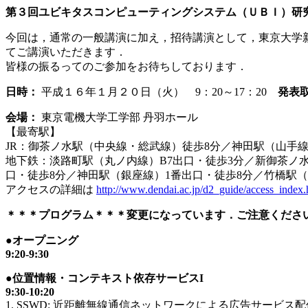
第３回ユビキタスコンピューティングシステム（ＵＢＩ）研
今回は，通常の一般講演に加え，招待講演として，東京大学新
てご講演いただきます．
皆様の振るってのご参加をお待ちしております．
日時：
平成１６年１月２０日（火） 9：20～17：20
発表
会場：
東京電機大学工学部 丹羽ホール
【最寄駅】
JR：御茶ノ水駅（中央線・総武線）徒歩8分／神田駅（山手
地下鉄：淡路町駅（丸ノ内線）B7出口・徒歩3分／新御茶ノ水
口・徒歩8分／神田駅（銀座線）1番出口・徒歩8分／竹橋駅（
アクセスの詳細は
http://www.dendai.ac.jp/d2_guide/access_index.
＊＊＊プログラム＊＊＊変更になっています．ご注意くださ
●オープニング
9:20-9:30
●位置情報・コンテキスト依存サービスI
9:30-10:20
1. SSWD: 近距離無線通信ネットワークによる広告サービス