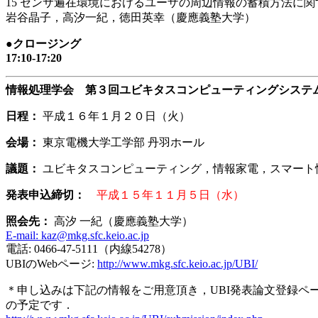
15 センサ遍在環境におけるユーザの周辺情報の蓄積方法に関
岩谷晶子，高汐一紀，徳田英幸（慶應義塾大学）
●クロージング
17:10-17:20
情報処理学会 第３回ユビキタスコンピューティングシステ
日程：
平成１６年１月２０日（火）
会場：
東京電機大学工学部 丹羽ホール
議題：
ユビキタスコンピューティング，情報家電，スマート
発表申込締切：
平成１５年１１月５日（水）
照会先：
高汐 一紀（慶應義塾大学）
E-mail: kaz@mkg.sfc.keio.ac.jp
電話: 0466-47-5111（内線54278）
UBIのWebページ:
http://www.mkg.sfc.keio.ac.jp/UBI/
＊申し込みは下記の情報をご用意頂き，UBI発表論文登録
の予定です．