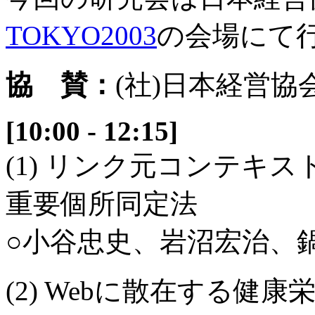
TOKYO2003
の会場にて
協 賛：
(社)日本経営協
[10:00 - 12:15]
(1) リンク元コンテキ
重要個所同定法
○小谷忠史、岩沼宏治、鍋
(2) Webに散在する