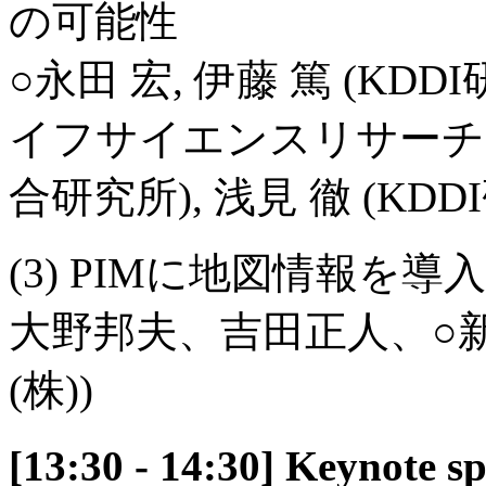
の可能性
○永田 宏, 伊藤 篤 (KDD
イフサイエンスリサーチセン
合研究所), 浅見 徹 (KDD
(3) PIMに地図情報を
大野邦夫、吉田正人、○新
(株))
[13:30 - 14:30] Keynote 