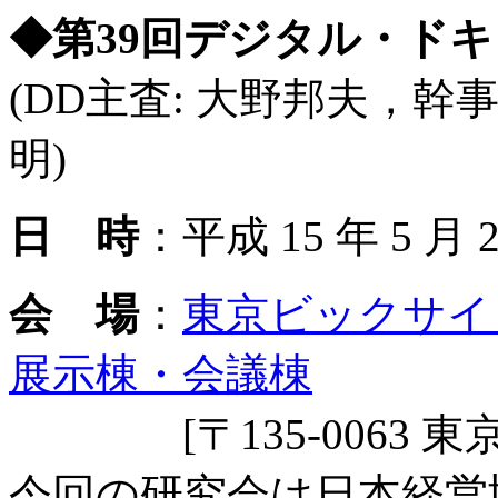
◆第39回デジタル・ド
(DD主査: 大野邦夫，幹
明)
日 時
：平成 15 年 5 月 23
会 場
：
東京ビックサイ
展示棟・会議棟
[〒135-0063 東京都
今回の研究会は日本経営