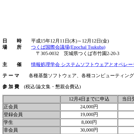
日 時
平成15年12月11日(木)～12月12日(金)
場 所
つくば国際会議場(Epochal Tsukuba)
〒305-0032 茨城県つくば市竹園2-20-3
主 催
情報処理学会 システムソフトウェアとオペレーテ
テ ー マ
各種基盤ソフトウェア、各種コンピューティング
参 加 費
(税込/論文集・懇親会費込)
12月4日までに申込
当日
正会員
24,000円
登録会員
19,000円
学生
8,000円
非会員
30,000円