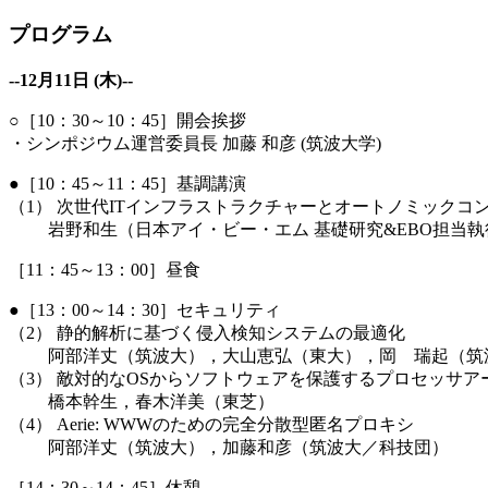
プログラム
--12月11日 (木)--
○［10：30～10：45］開会挨拶
・シンポジウム運営委員長 加藤 和彦 (筑波大学)
●［10：45～11：45］基調講演
（1） 次世代ITインフラストラクチャーとオートノミックコ
岩野和生（日本アイ・ビー・エム 基礎研究&EBO担当執
［11：45～13：00］昼食
●［13：00～14：30］セキュリティ
（2） 静的解析に基づく侵入検知システムの最適化
阿部洋丈（筑波大），大山恵弘（東大），岡 瑞起（筑波
（3） 敵対的なOSからソフトウェアを保護するプロセッサア
橋本幹生，春木洋美（東芝）
（4） Aerie: WWWのための完全分散型匿名プロキシ
阿部洋丈（筑波大），加藤和彦（筑波大／科技団）
［14：30～14：45］休憩