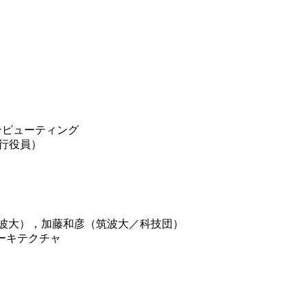
ンピューティング
行役員）
大），加藤和彦（筑波大／科技団）
ーキテクチャ