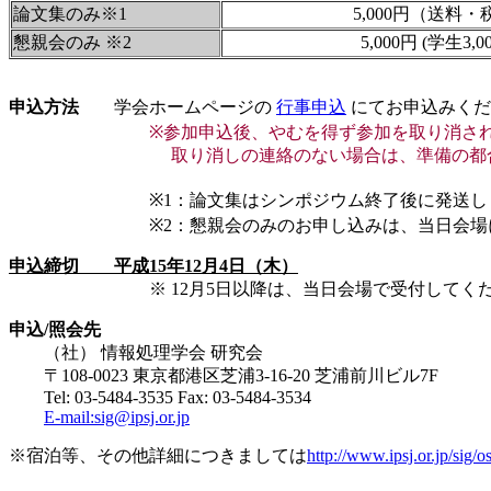
論文集のみ※1
5,000円（送料
懇親会のみ ※2
5,000円 (学生3,0
申込方法
学会ホームページの
行事申込
にてお申込みくだ
※参加申込後、やむを得ず参加を取り消され
取り消しの連絡のない場合は、準備の都合上、参
※1：論文集はシンポジウム終了後に発送します。請
※2：懇親会のみのお申し込みは、当日会場にて
申込締切 平成15年12月4日（木）
※ 12月5日以降は、当日会場で受付してくだ
申込/照会先
（社） 情報処理学会 研究会
〒108-0023 東京都港区芝浦3-16-20 芝浦前川ビル7F
Tel: 03-5484-3535 Fax: 03-5484-3534
E-mail:sig@ipsj.or.jp
※宿泊等、その他詳細につきましては
http://www.ipsj.or.jp/sig/o