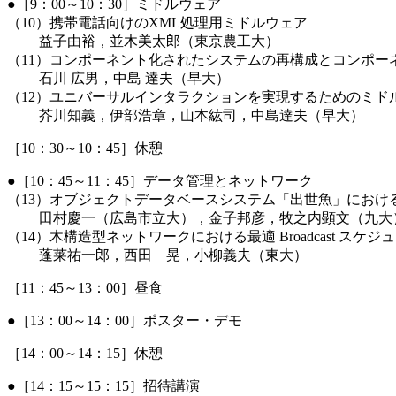
●［9：00～10：30］ミドルウェア
（10）携帯電話向けのXML処理用ミドルウェア
益子由裕，並木美太郎（東京農工大）
（11）コンポーネント化されたシステムの再構成とコンポー
石川 広男，中島 達夫（早大）
（12）ユニバーサルインタラクションを実現するためのミド
芥川知義，伊部浩章，山本紘司，中島達夫（早大）
［10：30～10：45］休憩
●［10：45～11：45］データ管理とネットワーク
（13）オブジェクトデータベースシステム「出世魚」におけ
田村慶一（広島市立大），金子邦彦，牧之内顕文（九大
（14）木構造型ネットワークにおける最適 Broadcast スケジ
蓬莱祐一郎，西田 晃，小柳義夫（東大）
［11：45～13：00］昼食
●［13：00～14：00］ポスター・デモ
［14：00～14：15］休憩
●［14：15～15：15］招待講演