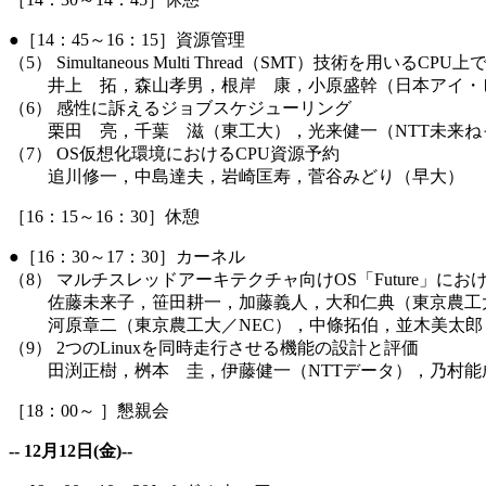
●［14：45～16：15］資源管理
（5） Simultaneous Multi Thread（SMT）技術を用い
井上 拓，森山孝男，根岸 康，小原盛幹（日本アイ・
（6） 感性に訴えるジョブスケジューリング
栗田 亮，千葉 滋（東工大），光来健一（NTT未来ね
（7） OS仮想化環境におけるCPU資源予約
追川修一，中島達夫，岩崎匡寿，菅谷みどり（早大）
［16：15～16：30］休憩
●［16：30～17：30］カーネル
（8） マルチスレッドアーキテクチャ向けOS「Future」に
佐藤未来子，笹田耕一，加藤義人，大和仁典（東京農工
河原章二（東京農工大／NEC），中條拓伯，並木美太郎
（9） 2つのLinuxを同時走行させる機能の設計と評価
田渕正樹，桝本 圭，伊藤健一（NTTデータ），乃村能
［18：00～ ］懇親会
-- 12月12日(金)--