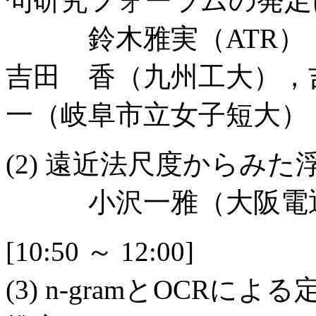
句研究フォーラムの発足
鈴木雅実（ATR），
吉田 香（九州工大），
一（岐阜市立女子短大）
(2) 遠近法尺度からみ
小沢一雅（大阪電
[10:50 ～ 12:00]
(3) n-gramとOCR