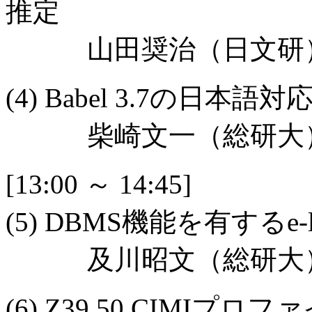
推定
山田奨治（日文研）
(4) Babel 3.7の日本語対
柴崎文一（総研大
[13:00 ～ 14:45]
(5) DBMS機能を有するe-l
及川昭文（総研大），
(6) Z39.50 CIM