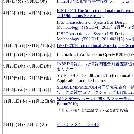
9月7日(火)～9月9日(木)
FIT2010 第9回情報科学技術フォーラム
ICMU2010 The 5th International Conferenc
4月26日(月)～4月28日(水)
and Ubiquitous Networking
IPSJ Transactions on System LSI Design
Methodology（TSLDM）2011年2月号
IPSJ Transactions on System LSI Design
Methodology（TSLDM）2011年8月号
11月22日(月)～11月24日(水)
IWSEC2010 International Workshop on Secu
6月14日(月)～6月16日(水)
International Workshop on OpenMP 2010(
JABEE情報および情報関連分野審査講
9月29日(水)～9月30日(木)
セミナー
SAINT2010 The 10th Annual International 
7月19日(月)～7月23日(金)
Applications and the Internet
SLDM/EMB/MBL/UBI合同研究発表
3月26日(金)～3月28日(日)
ワークに関するワークショップ ETNET20
Webとデータベースに関するフォーラム（W
11月11日(木)～11月12日(金)
Forum2010）
『創立50周年記念論文』への論文投稿
3月1日(月)～3月2日(火)
インタラクション2010