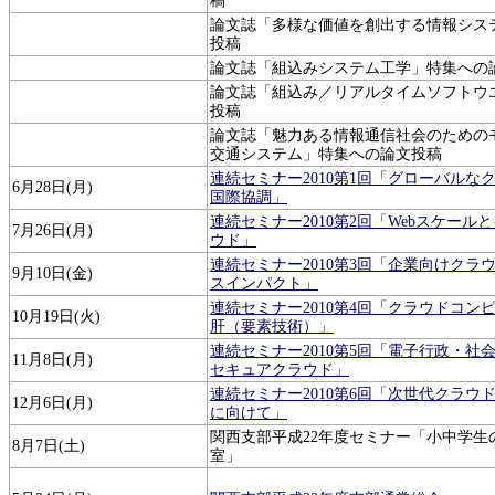
稿
論文誌「多様な価値を創出する情報シス
投稿
論文誌「組込みシステム工学」特集への
論文誌「組込み／リアルタイムソフトウ
投稿
論文誌「魅力ある情報通信社会のための
交通システム」特集への論文投稿
連続セミナー2010第1回「グローバルな
6月28日(月)
国際協調」
連続セミナー2010第2回「Webスケー
7月26日(月)
ウド」
連続セミナー2010第3回「企業向けクラ
9月10日(金)
スインパクト」
連続セミナー2010第4回「クラウドコン
10月19日(火)
肝（要素技術）」
連続セミナー2010第5回「電子行政・社
11月8日(月)
セキュアクラウド」
連続セミナー2010第6回「次世代クラウ
12月6日(月)
に向けて」
関西支部平成22年度セミナー「小中学生
8月7日(土)
室」