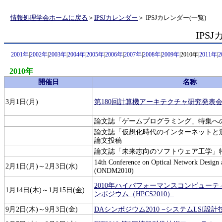
情報処理学会ホームに戻る
＞
IPSJカレンダー
＞ IPSJカレンダー(一覧)
IPS
2001年
|
2002年
|
2003年
|
2004年
|
2005年
|
2006年
|
2007年
|
2008年
|
2009年
|2010年|
2011年
|
2
2010年
開催日
名称
3月1日(月)
第180回計算機アーキテクチャ研究発表
論文誌「ゲームプログラミング」特集へ
論文誌「仮想化時代のインターネットと
論文投稿
論文誌「未来志向のソフトウェア工学」
14th Conference on Optical Network Design
2月1日(月)～2月3日(水)
(ONDM2010)
2010年ハイパフォーマンスコンピュー
1月14日(木)～1月15日(金)
ンポジウム（HPCS2010）
9月2日(木)～9月3日(金)
DAシンポジウム2010 −システムLSI設計