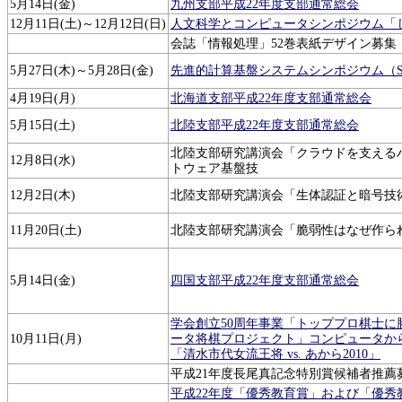
5月14日(金)
九州支部平成22年度支部通常総会
12月11日(土)～12月12日(日)
人文科学とコンピュータシンポジウム「じ
会誌「情報処理」52巻表紙デザイン募集
5月27日(木)～5月28日(金)
先進的計算基盤システムシンポジウム（SAC
4月19日(月)
北海道支部平成22年度支部通常総会
5月15日(土)
北陸支部平成22年度支部通常総会
北陸支部研究講演会「クラウドを支える
12月8日(水)
トウェア基盤技
12月2日(木)
北陸支部研究講演会「生体認証と暗号技
11月20日(土)
北陸支部研究講演会「脆弱性はなぜ作ら
5月14日(金)
四国支部平成22年度支部通常総会
学会創立50周年事業「トッププロ棋士に
10月11日(月)
ータ将棋プロジェクト」コンピュータか
「清水市代女流王将 vs. あから2010」
平成21年度長尾真記念特別賞候補者推薦
平成22年度「優秀教育賞」および「優秀