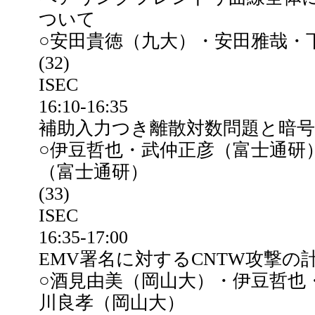
ついて
○安田貴徳（九大）・安田雅哉・
(32)
ISEC
16:10-16:35
補助入力つき離散対数問題と暗
○伊豆哲也・武仲正彦（富士通研
（富士通研）
(33)
ISEC
16:35-17:00
EMV署名に対するCNTW攻撃の
○酒見由美（岡山大）・伊豆哲也
川良孝（岡山大）