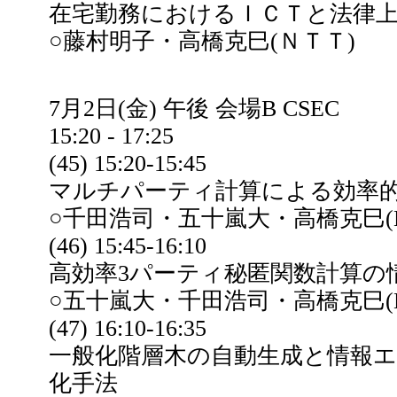
在宅勤務におけるＩＣＴと法律
○藤村明子・高橋克巳(ＮＴＴ)
7月2日(金) 午後 会場B CSEC
15:20 - 17:25
(45) 15:20-15:45
マルチパーティ計算による効率
○千田浩司・五十嵐大・高橋克巳(N
(46) 15:45-16:10
高効率3パーティ秘匿関数計算の
○五十嵐大・千田浩司・高橋克巳(N
(47) 16:10-16:35
一般化階層木の自動生成と情報エ
化手法