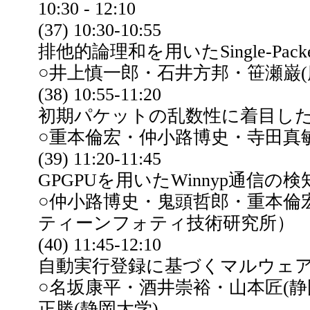
10:30 - 12:10
(37) 10:30-10:55
排他的論理和を用いたSingle-Packet I
○井上慎一郎・石井方邦・笹瀬巌(
(38) 10:55-11:20
初期パケットの乱数性に着目した
○重本倫宏・仲小路博史・寺田真
(39) 11:20-11:45
GPGPUを用いたWinnyp通信の
○仲小路博史・鬼頭哲郎・重本倫
ティーンフォティ技術研究所）
(40) 11:45-12:10
自動実行登録に基づくマルウェ
○名坂康平・酒井崇裕・山本匠(静岡
正勝(静岡大学)