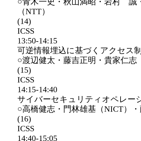
○青木一史・秋山満昭・岩村 誠
（NTT）
(14)
ICSS
13:50-14:15
可逆情報埋込に基づくアクセス
○渡辺健太・藤吉正明・貴家仁志
(15)
ICSS
14:15-14:40
サイバーセキュリティオペレー
○高橋健志・門林雄基（NICT）・
(16)
ICSS
14:40-15:05