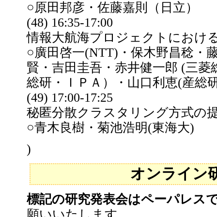
○原田邦彦・佐藤嘉則（日立）
(48) 16:35-17:00
情報大航海プロジェクトにおけ
○廣田啓一(NTT)・保木野昌稔
賢・吉田圭吾・赤井健一郎 (三菱総
総研・ＩＰＡ）・山口利恵(産総研
(49) 17:00-17:25
秘匿分散クラスタリング方式の
○青木良樹・菊池浩明(東海大)
)
オンライン
標記の研究発表会はペーパレス
願いいたします。