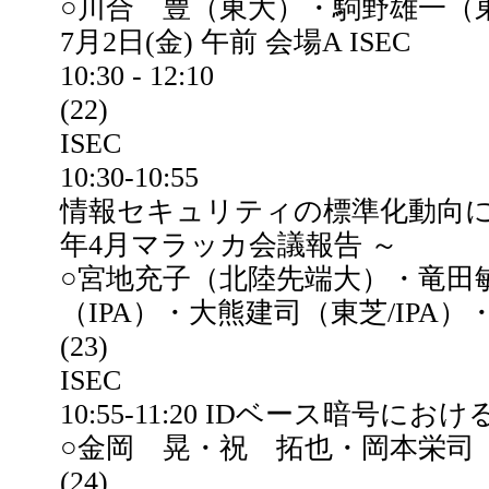
○川合 豊（東大）・駒野雄一（
7月2日(金) 午前 会場A ISEC
10:30 - 12:10
(22)
ISEC
10:30-10:55
情報セキュリティの標準化動向について～ I
年4月マラッカ会議報告 ～
○宮地充子（北陸先端大）・竜田
（IPA）・大熊建司（東芝/IPA
(23)
ISEC
10:55-11:20 IDベース暗号
○金岡 晃・祝 拓也・岡本栄司
(24)