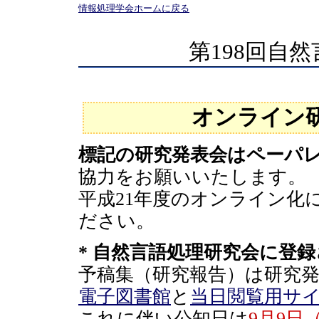
情報処理学会ホームに戻る
第198回自
オンライン
標記の研究発表会はペーパ
協力をお願いいたします。
平成21年度のオンライン化
ださい。
* 自然言語処理研究会に登
予稿集（研究報告）は研究発
電子図書館
と
当日閲覧用サ
これに伴い公知日は
9
月9
日