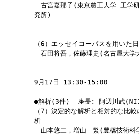
　古宮嘉那子(東京農工大学 工学
究所)

（6）エッセイコーパスを用いた日
　石田将吾，佐藤理史(名古屋大学
9月17日 13:30-15:00 

●解析(3件)  座長: 阿辺川武(NII
（7）決定的な解析と相対的な比較
析

　山本悠二，増山　繁(豊橋技術科学