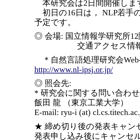
本研究会は2日間開催しま
初日の16日は， NLP若
予定です。
◎ 会場: 国立情報学研究所
交通アクセス情報
＊自然言語処理研究会Web
http://www.nl-ipsj.or.jp/
◎ 照会先:
* 研究会に関する問い合わせ
飯田 龍 （東京工業大学）
E-mail: ryu-i (at) cl.cs.titech.ac
★ 締め切り後の発表キャン
発表申し込み後にキャンセ