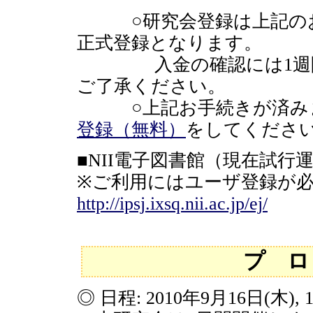
○研究会登録は上記のお
正式登録となります。
入金の確認には1週間程
ご了承ください。
○上記お手続きが済み
登録（無料）
をしてくださ
■NII電子図書館（現在試行
※ご利用にはユーザ登録が
http://ipsj.ixsq.nii.ac.jp/ej/
プ ロ
◎ 日程: 2010年9月16日(木), 